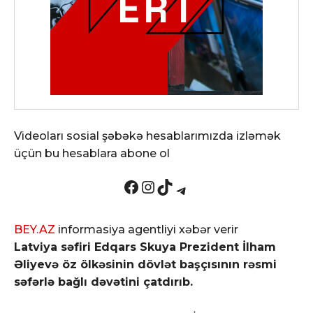
Videoları sosial şəbəkə hesablarımızda izləmək
üçün bu hesablara abone ol
Facebook
Instagram
TikTok
Telegram
BEY.AZ
informasiya agentliyi xəbər verir
Latviya səfiri Edqars Skuya Prezident İlham
Əliyevə öz ölkəsinin dövlət başçısının rəsmi
səfərlə bağlı dəvətini çatdırıb.