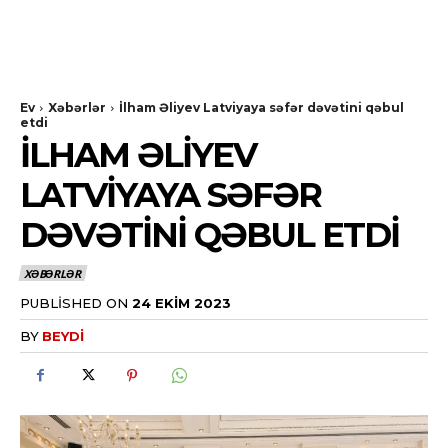
Ev
Xəbərlər
İlham Əliyev Latviyaya səfər dəvətini qəbul
etdi
İLHAM ƏLIYEV
LATVIYAYA SƏFƏR
DƏVƏTINI QƏBUL ETDI
XƏBƏRLƏR
PUBLISHED ON
24 EKIM 2023
BY
BEYDI