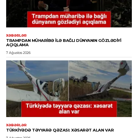
XƏBƏRLƏR
TRAMPDAN MÜHARIBƏ ILƏ BAĞLI DÜNYANIN GÖZLƏDIYI
AÇIQLAMA
7 Ağustos 2026
XƏBƏRLƏR
TÜRKIYƏDƏ TƏYYARƏ QƏZASI: XƏSARƏT ALAN VAR
7 Ağustos 2026