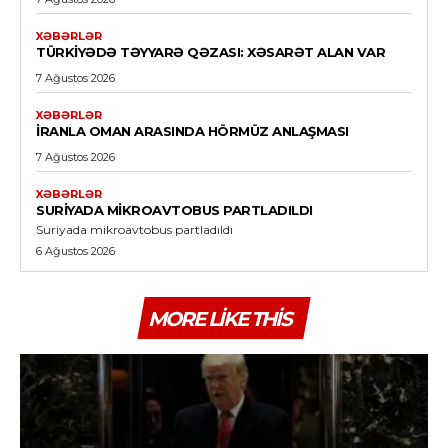
XƏBƏRLƏR
TÜRKIYƏDƏ TƏYYARƏ QƏZASI: XƏSARƏT ALAN VAR
7 Ağustos 2026
XƏBƏRLƏR
İRANLA OMAN ARASINDA HÖRMÜZ ANLAŞMASI
7 Ağustos 2026
XƏBƏRLƏR
SURIYADA MIKROAVTOBUS PARTLADILDI
Suriyada mikroavtobus partladıldı
6 Ağustos 2026
MORE LIKE THIS