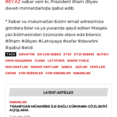
BEY.AZ
xəbər verir ki, Prezident İlham Əliyev
dəvəti minnətdarlıqla qəbul edib.
* Xəbər və məlumatları bizim email adresimizə
göndərə bilər və ya yuxarıda qeyd edilən Məqalə
yaz bölməsindən özünüzdə əlavə edə bilərsiz.
#İlham #Əliyev #Latviyaya #səfər #dəvətini
#qəbul #etdi
TAGS
DƏVƏTINI
EN SON XEBER
ETDI
ETDİ XEBERI
ƏLIYEV:
HAVA HAQQINDA
İLHAM
LATVIYAYA
MAHNI YUKLE
MƏLUMATLAR
NAMAZ VAXTLARI
QƏBUL
QIZLAR
SEKILLER
SƏFƏR
SON XEBERLER
SON XƏBƏRLƏR
XƏBƏRLƏR
LATEST ARTICLES
XƏBƏRLƏR
TRAMPDAN MÜHARIBƏ ILƏ BAĞLI DÜNYANIN GÖZLƏDIYI
AÇIQLAMA
7 Ağustos 2026