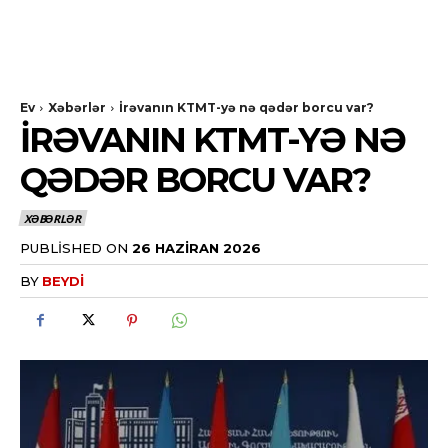
Ev
Xəbərlər
İrəvanın KTMT-yə nə qədər borcu var?
İRƏVANIN KTMT-YƏ NƏ
QƏDƏR BORCU VAR?
XƏBƏRLƏR
PUBLISHED ON
26 HAZIRAN 2026
BY
BEYDI