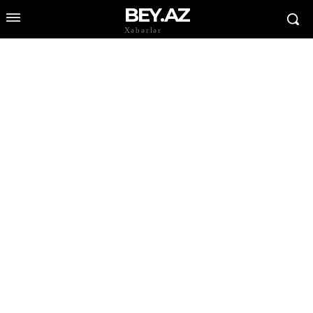
BEY.AZ
Xəbərlər