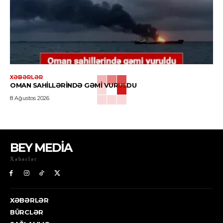
XƏBƏRLƏR
OMAN SAHILLƏRINDƏ GƏMI VURULDU
8 Ağustos 2026
BEY MEDİA
Xəbərlər
XƏBƏRLƏR
BÜRCLƏR