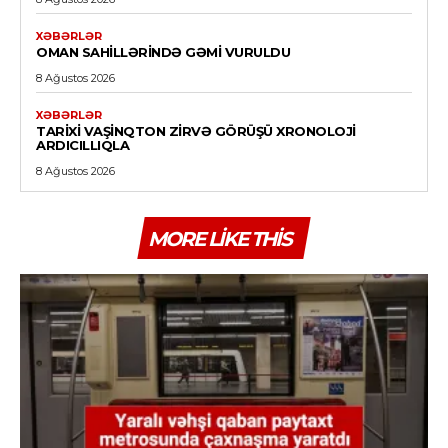
XƏBƏRLƏR
OMAN SAHILLƏRINDƏ GƏMI VURULDU
8 Ağustos 2026
XƏBƏRLƏR
TARIXI VAŞINQTON ZIRVƏ GÖRÜŞÜ XRONOLOJI
ARDICILLIQLA
8 Ağustos 2026
MORE LIKE THIS