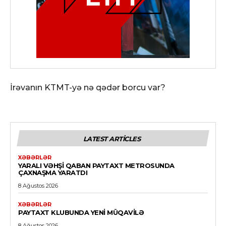
İrəvanın KTMT-yə nə qədər borcu var?
LATEST ARTICLES
XƏBƏRLƏR
YARALI VƏHŞI QABAN PAYTAXT METROSUNDA
ÇAXNAŞMA YARATDI
8 Ağustos 2026
XƏBƏRLƏR
PAYTAXT KLUBUNDA YENI MÜQAVILƏ
8 Ağustos 2026