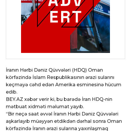
İranın Hərbi Dəniz Qüvvələri (HDQ) Oman
körfəzində İslam Respublikasının ərazi sularını
keçməyə cəhd edən Amerika esminesinə hücum
edib.
BEY.AZ xəbər verir ki, bu barədə İran HDQ-nin
mətbuat xidməti məlumat yayıb.
“Bir neçə saat əvvəl İranın Hərbi Dəniz Qüvvələri
aşkarlayıb müəyyən etdikdən dərhal sonra Oman
körfəzində İranın ərazi sularına yaxınlaşmaq