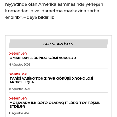
niyyətində olan Amerika esminesində yerləşən
komandanlıq və idarəetmə mərkəzinə zərbə
endirib”, – deyə bildirilib.
LATEST ARTICLES
XƏBƏRLƏR
OMAN SAHILLƏRINDƏ GƏMI VURULDU
8 Ağustos 2026
XƏBƏRLƏR
TARIXI VAŞINQTON ZIRVƏ GÖRÜŞÜ XRONOLOJI
ARDICILLIQLA
8 Ağustos 2026
XƏBƏRLƏR
MOSKVADA ILK DƏFƏ OLARAQ ITLƏRƏ TOY TƏŞKIL
ETDILƏR
8 Ağustos 2026