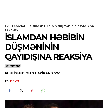
Ev
Xəbərlər
İslamdan Həbibin düşməninin qayıdışına
reaksiya
İSLAMDAN HƏBIBIN
DÜŞMƏNININ
QAYIDIŞINA REAKSIYA
XƏBƏRLƏR
PUBLISHED ON
3 HAZIRAN 2026
BY
BEYDI