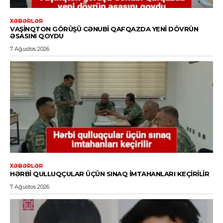
XƏBƏRLƏR
VAŞINQTON GÖRÜŞÜ CƏNUBI QAFQAZDA YENI DÖVRÜN
ƏSASINI QOYDU
7 Ağustos 2026
XƏBƏRLƏR
HƏRBI QULLUQÇULAR ÜÇÜN SINAQ IMTAHANLARI KEÇIRILIR
7 Ağustos 2026