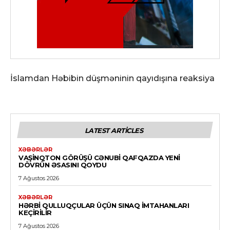
İslamdan Həbibin düşməninin qayıdışına reaksiya
LATEST ARTICLES
XƏBƏRLƏR
VAŞINQTON GÖRÜŞÜ CƏNUBI QAFQAZDA YENI
DÖVRÜN ƏSASINI QOYDU
7 Ağustos 2026
XƏBƏRLƏR
HƏRBI QULLUQÇULAR ÜÇÜN SINAQ IMTAHANLARI
KEÇIRILIR
7 Ağustos 2026