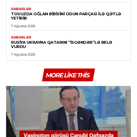
XƏBƏRLƏR
TOVUZDA OĞLAN BIBISINI ODUN PARÇASI ILƏ QƏTLƏ
YETIRIB
7 Ağustos 2026
XƏBƏRLƏR
RUSIYA UKRAYNA QATARINI “İSGƏNDƏR”LƏ BELƏ
VURDU
7 Ağustos 2026
MORE LIKE THIS