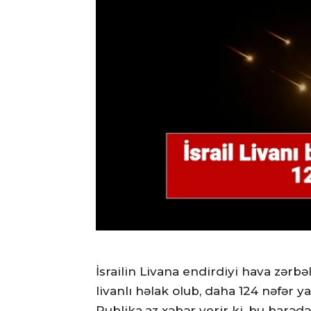
İsrailin Livana endirdiyi hava zərbə
livanlı həlak olub, daha 124 nəfər ya
Publika.az xəbər verir ki, bu barəd