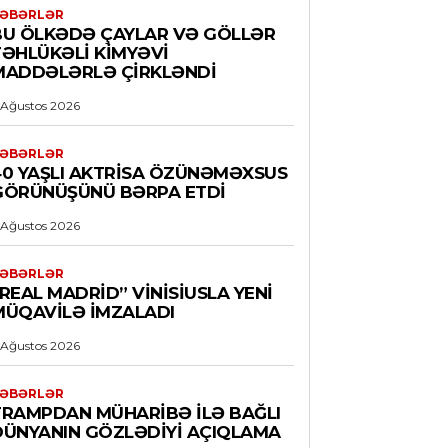
ƏBƏRLƏR
BU ÖLKƏDƏ ÇAYLAR VƏ GÖLLƏR
TƏHLÜKƏLI KIMYƏVI
MADDƏLƏRLƏ ÇIRKLƏNDI
 Ağustos 2026
ƏBƏRLƏR
40 YAŞLI AKTRISA ÖZÜNƏMƏXSUS
GÖRÜNÜŞÜNÜ BƏRPA ETDI
 Ağustos 2026
ƏBƏRLƏR
REAL MADRID” VINISIUSLA YENI
MÜQAVILƏ IMZALADI
 Ağustos 2026
ƏBƏRLƏR
TRAMPDAN MÜHARIBƏ ILƏ BAĞLI
DÜNYANIN GÖZLƏDIYI AÇIQLAMA