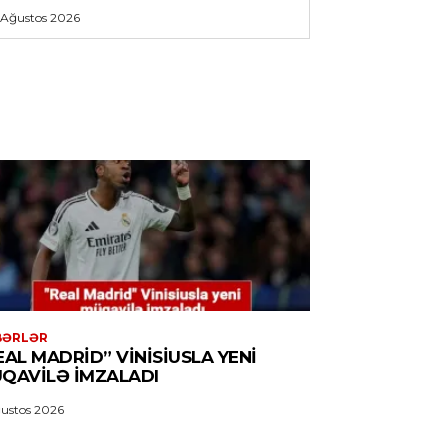
 Ağustos 2026
BƏRLƏR
EAL MADRID” VINISIUSLA YENI
QAVILƏ IMZALADI
ustos 2026