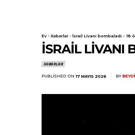
Ev
Xəbərlər
İsrail Livanı bombaladı - 18 ö
İSRAIL LIVANI 
XƏBƏRLƏR
PUBLISHED ON
BY
BEYDI
17 MAYIS 2026