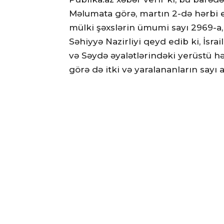
Məlumata görə, martın 2-də hərbi 
mülki şəxslərin ümumi sayı 2969-a, y
Səhiyyə Nazirliyi qeyd edib ki, İsra
və Səydə əyalətlərindəki yerüstü 
görə də itki və yaralananların sayı a