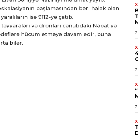
X
eskalasiyanın başlamasından bəri həlak olan
aralıların isə 9112-yə çatıb.
il təyyarələri və dronları cənubdakı Nəbatiyə
7
hədəflərə hücum etməyə davam edir, buna
rta bilər.
X
7
X
“
7
X