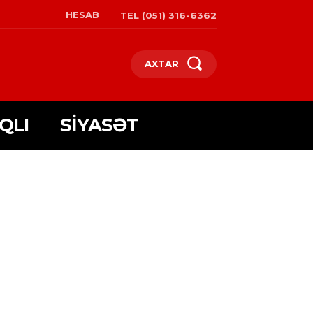
HESAB
TEL (051) 316-6362
AXTAR
QLI
SIYASƏT