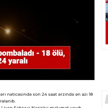
ləri nəticəsində son 24 saat ərzində ən azı 18
ralanıb.
ə Livan Səhiyyə Nazirliyi məlumat yayıb.