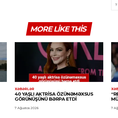
7
MORE LIKE THIS
XƏBƏRLƏR
XƏ
40 YAŞLI AKTRISA ÖZÜNƏMƏXSUS
“R
GÖRÜNÜŞÜNÜ BƏRPA ETDI
MÜ
7 Ağustos 2026
7 Ağ