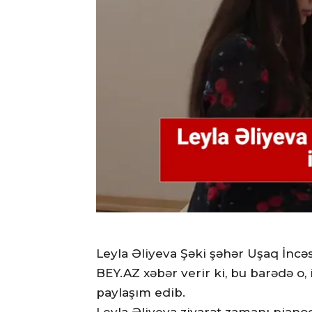
Leyla Əliyeva Şəki şəhər Uşaq İncə
BEY.AZ xəbər verir ki, bu barədə o
paylaşım edib.
Leyla Əliyeva ziyarət zamanı pianod