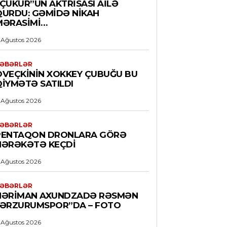
“ÇUKUR”UN AKTRISASI AILƏ
QURDU: GƏMIDƏ NIKAH
MƏRASIMI…
 Ağustos 2026
ƏBƏRLƏR
OVEÇKININ XOKKEY ÇUBUĞU BU
QIYMƏTƏ SATILDI
 Ağustos 2026
ƏBƏRLƏR
PENTAQON DRONLARA GÖRƏ
HƏRƏKƏTƏ KEÇDI
 Ağustos 2026
ƏBƏRLƏR
NƏRIMAN AXUNDZADƏ RƏSMƏN
“ƏRZURUMSPOR”DA – FOTO
 Ağustos 2026