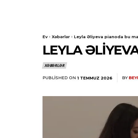
Ev
Xəbərlər
Leyla Əliyeva pianoda bu mah
LEYLA ƏLIYEVA
XƏBƏRLƏR
PUBLISHED ON
BY
BEY
1 TEMMUZ 2026