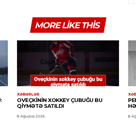
MORE LIKE THIS
XƏBƏRLƏR
XƏ
:
OVEÇKININ XOKKEY ÇUBUĞU BU
PE
QIYMƏTƏ SATILDI
HƏ
8 Ağustos 2026
8 Ağ