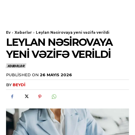
Ev
Xəbərlər
Leylan Nəsirovaya yeni vəzifə verildi
LEYLAN NƏSIROVAYA
YENI VƏZIFƏ VERILDI
XƏBƏRLƏR
PUBLISHED ON
26 MAYIS 2026
BY
BEYDI