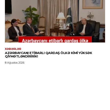
XƏBƏRLƏR
AZƏRBAYCANI ETIBARLI QARDAŞ ÖLKƏ KIMI YÜKSƏK
QIYMƏTLƏNDIRIRIK!
8 Ağustos 2026