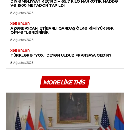
DİN ƏMƏLIYYAT KEÇIRDI – 65,7 KILO NARKOTIK MADDƏ
VƏ 1500 METADON TAPILDI
8 Ağustos 2026
XƏBƏRLƏR
AZƏRBAYCANI ETIBARLI QARDAŞ ÖLKƏ KIMI YÜKSƏK
QIYMƏTLƏNDIRIRIK!
8 Ağustos 2026
XƏBƏRLƏR
TÜRKLƏRƏ “YOX” DEYƏN ULDUZ FRANSAYA GEDIR?
8 Ağustos 2026
MORE LIKE THIS