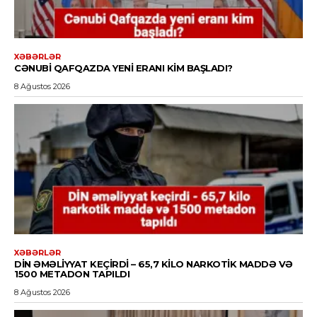
XƏBƏRLƏR
CƏNUBI QAFQAZDA YENI ERANI KIM BAŞLADI?
8 Ağustos 2026
XƏBƏRLƏR
DİN ƏMƏLIYYAT KEÇIRDI – 65,7 KILO NARKOTIK MADDƏ VƏ
1500 METADON TAPILDI
8 Ağustos 2026