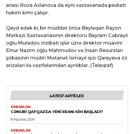
anası Roza Aslanova da eyni xəstəxanada pediatr
həkim kimi çalışır.
Qeyd edək ki, bir müddət öncə Beyləqan Rayon
Mərkəzi Xəstəxanasının direktoru Bayram Cəbrayıl
oğlu Muradov, inzibati işlər üzrə direktor müavini
Elnur Nazim oğlu Mahmudov və İnsan Resursları
şöbəsinin müdiri Mətanət İsmayıl qızı Qarayeva öz
ərizələri ilə vəzifələrindən ayrılıblar. (Teleqraf)
LATEST ARTICLES
XƏBƏRLƏR
CƏNUBI QAFQAZDA YENI ERANI KIM BAŞLADI?
8 Ağustos 2026
XƏBƏRLƏR