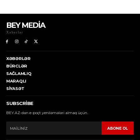
BEY MEDİA
Xəbərlər
XƏBƏRLƏR
BÜRCLƏR
SAĞLAMLIQ
MARAQLI
SIYASƏT
SUBSCRIBE
BEY.AZ-dan e-poçt yeniləmələri almaq üçün.
ABONE OL