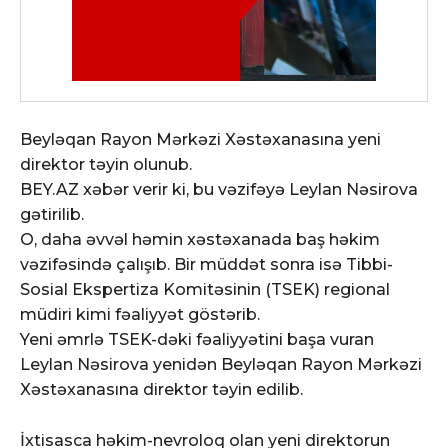
Beyləqan Rayon Mərkəzi Xəstəxanasına yeni
direktor təyin olunub.
BEY.AZ xəbər verir ki, bu vəzifəyə Leylan Nəsirova
gətirilib.
O, daha əvvəl həmin xəstəxanada baş həkim
vəzifəsində çalışıb. Bir müddət sonra isə Tibbi-
Sosial Ekspertiza Komitəsinin (TSEK) regional
müdiri kimi fəaliyyət göstərib.
Yeni əmrlə TSEK-dəki fəaliyyətini başa vuran
Leylan Nəsirova yenidən Beyləqan Rayon Mərkəzi
Xəstəxanasına direktor təyin edilib.
İxtisasca həkim-nevroloq olan yeni direktorun