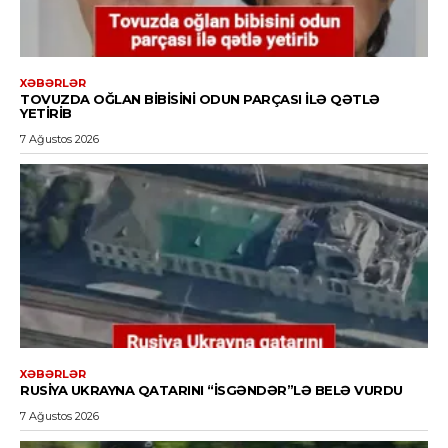
XƏBƏRLƏR
TOVUZDA OĞLAN BIBISINI ODUN PARÇASI ILƏ QƏTLƏ
YETIRIB
7 Ağustos 2026
XƏBƏRLƏR
RUSIYA UKRAYNA QATARINI “İSGƏNDƏR”LƏ BELƏ VURDU
7 Ağustos 2026