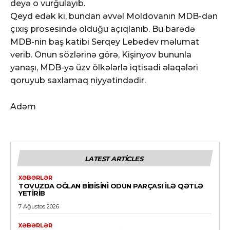
deyə o vurğulayıb.
Qeyd edək ki, bundan əvvəl Moldovanın MDB-dən
çıxış prosesində olduğu açıqlanıb. Bu barədə
MDB-nin baş katibi Serqey Lebedev məlumat
verib. Onun sözlərinə görə, Kişinyov bununla
yanaşı, MDB-yə üzv ölkələrlə iqtisadi əlaqələri
qoruyub saxlamaq niyyətindədir.
Adəm
LATEST ARTICLES
XƏBƏRLƏR
TOVUZDA OĞLAN BIBISINI ODUN PARÇASI ILƏ QƏTLƏ
YETIRIB
7 Ağustos 2026
XƏBƏRLƏR