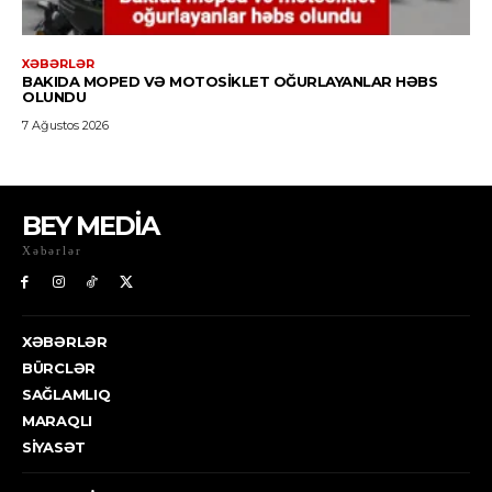
BEY MEDİA
Xəbərlər
XƏBƏRLƏR
BÜRCLƏR
SAĞLAMLIQ
MARAQLI
SIYASƏT