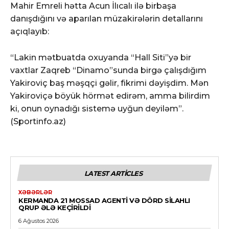
Mahir Emreli hətta Acun İlıcalı ilə birbaşa
danışdığını və aparılan müzakirələrin detallarını
açıqlayıb:
“Lakin mətbuatda oxuyanda “Hall Siti”yə bir
vaxtlar Zaqreb “Dinamo”sunda birgə çalışdığım
Yakiroviç baş məşqçi gəlir, fikrimi dəyişdim. Mən
Yakiroviçə böyük hörmət edirəm, amma bilirdim
ki, onun oynadığı sistemə uyğun deyiləm”.
(Sportinfo.az)
LATEST ARTICLES
XƏBƏRLƏR
KERMANDA 21 MOSSAD AGENTI VƏ DÖRD SILAHLI
QRUP ƏLƏ KEÇIRILDI
6 Ağustos 2026