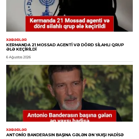
XƏBƏRLƏR
KERMANDA 21 MOSSAD AGENTI VƏ DÖRD SILAHLI QRUP
ƏLƏ KEÇIRILDI
6 Ağustos 2026
XƏBƏRLƏR
ANTONIO BANDERASIN BAŞINA GƏLƏN ƏN YAXŞI HADISƏ