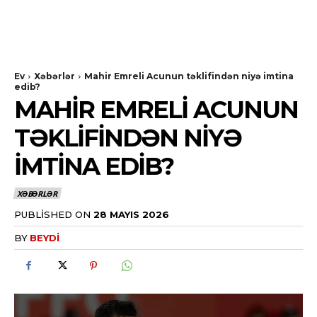
Ev
Xəbərlər
Mahir Emreli Acunun təklifindən niyə imtina
edib?
MAHIR EMRELI ACUNUN
TƏKLIFINDƏN NIYƏ
IMTINA EDIB?
XƏBƏRLƏR
PUBLISHED ON
28 MAYIS 2026
BY
BEYDI