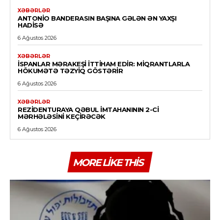
XƏBƏRLƏR
ANTONIO BANDERASIN BAŞINA GƏLƏN ƏN YAXŞI
HADISƏ
6 Ağustos 2026
XƏBƏRLƏR
İSPANLAR MƏRAKEŞI ITTIHAM EDIR: MIQRANTLARLA
HÖKUMƏTƏ TƏZYIQ GÖSTƏRIR
6 Ağustos 2026
XƏBƏRLƏR
REZIDENTURAYA QƏBUL IMTAHANININ 2-CI
MƏRHƏLƏSINI KEÇIRƏCƏK
6 Ağustos 2026
MORE LIKE THIS