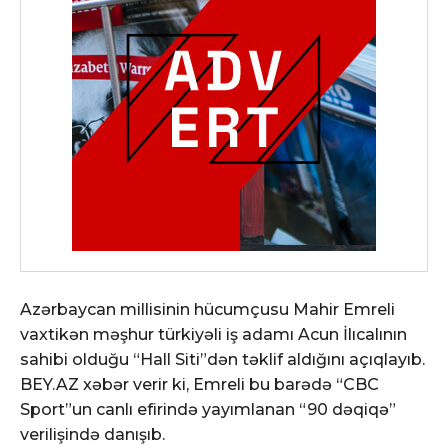
Azərbaycan millisinin hücumçusu Mahir Emreli
vaxtikən məşhur türkiyəli iş adamı Acun İlıcalının
sahibi olduğu “Hall Siti”dən təklif aldığını açıqlayıb.
BEY.AZ xəbər verir ki, Emreli bu barədə “CBC
Sport”un canlı efirində yayımlanan “90 dəqiqə”
verilişində danışıb.