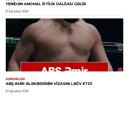
YENIDƏN ANOMAL ISTILIK DALĞASI GƏLIR
8 Ağustos 2026
XƏBƏRLƏR
ABŞ ƏMIR ƏLƏKBƏRININ VIZASINI LƏĞV ETDI
8 Ağustos 2026