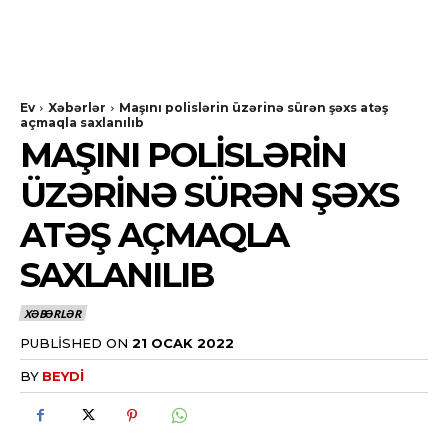
Ev
Xəbərlər
Maşını polislərin üzərinə sürən şəxs atəş
açmaqla saxlanılıb
MAŞINI POLISLƏRIN
ÜZƏRINƏ SÜRƏN ŞƏXS
ATƏŞ AÇMAQLA
SAXLANILIB
XƏBƏRLƏR
PUBLISHED ON
21 OCAK 2022
BY
BEYDI