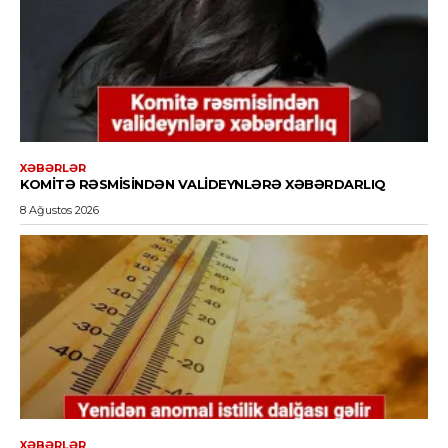
XƏBƏRLƏR
KOMITƏ RƏSMISINDƏN VALIDEYNLƏRƏ XƏBƏRDARLIQ
8 Ağustos 2026
XƏBƏRLƏR