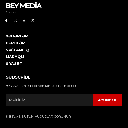
BEY MEDİA
Xəbərlər
XƏBƏRLƏR
BÜRCLƏR
SAĞLAMLIQ
MARAQLI
SIYASƏT
SUBSCRIBE
BEY.AZ-dan e-poçt yeniləmələri almaq üçün.
ABONE OL
© BEY.AZ BÜTÜN HÜQUQLAR QORUNUR