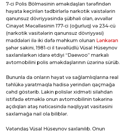
7-ci Polis Bölməsinin əməkdaşları tərəfindən
həyata keçirilən tədbirlərlə narkotik vaistələrin
qanunsuz dövriyyəsində şübhəli olan, əvvəllər
Cinayət Məcəlləsinin 177-ci (oğurluq) və 234-cü
(narkotik vasitələrin qanunsuz dövriyyəsi)
maddələri ilə iki dəfə məhkum olunan
Lənkəran
şəhər sakini, 1981-ci il təvəllüdlü Vüsal Hüseynov
saxlanılarkən idarə etdiyi “Daewoo” markalı
avtomobilini polis əməkdaşlarının üzərinə sürüb.
Bununla da onların həyat və sağlamlıqlarına real
təhlükə yaratmaqla hadisə yerindən qaçmağa
cəhd göstərib. Lakin polislər xidməti silahdan
istifadə etməklə onun avtomobilinin təkərinə
açdıqları atəş nəticəsində nəqliyyat vasitəsini
saxlamağa nail ola biliblər.
Vətəndaş Vüsal Hüseynov saxlanılıb. Onun