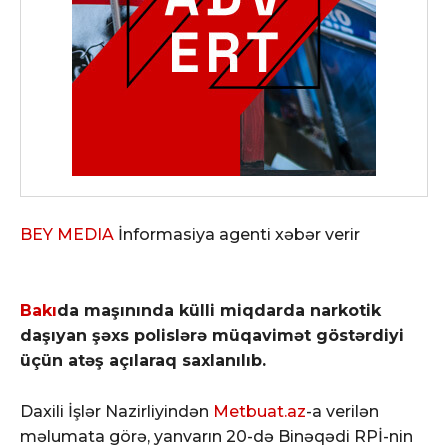
BEY MEDIA
İnformasiya agenti xəbər verir
Bakı
da maşınında külli miqdarda narkotik
daşıyan şəxs polislərə müqavimət göstərdiyi
üçün atəş açılaraq saxlanılıb.
Daxili İşlər Nazirliyindən
Metbuat.az
-a verilən
məlumata görə, yanvarın 20-də Binəqədi RPİ-nin