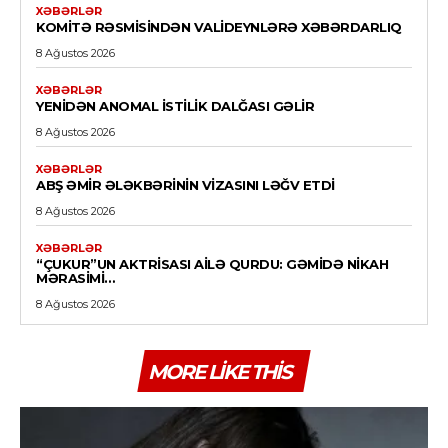
XƏBƏRLƏR
KOMITƏ RƏSMISINDƏN VALIDEYNLƏRƏ XƏBƏRDARLIQ
8 Ağustos 2026
XƏBƏRLƏR
YENIDƏN ANOMAL ISTILIK DALĞASI GƏLIR
8 Ağustos 2026
XƏBƏRLƏR
ABŞ ƏMIR ƏLƏKBƏRININ VIZASINI LƏĞV ETDI
8 Ağustos 2026
XƏBƏRLƏR
“ÇUKUR”UN AKTRISASI AILƏ QURDU: GƏMIDƏ NIKAH
MƏRASIMI…
8 Ağustos 2026
MORE LIKE THIS