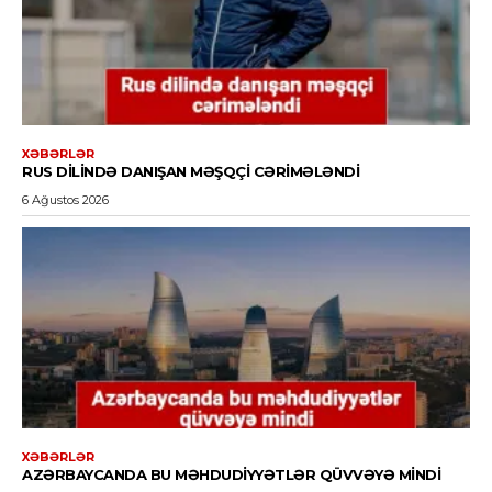
XƏBƏRLƏR
RUS DILINDƏ DANIŞAN MƏŞQÇI CƏRIMƏLƏNDI
6 Ağustos 2026
XƏBƏRLƏR
AZƏRBAYCANDA BU MƏHDUDIYYƏTLƏR QÜVVƏYƏ MINDI