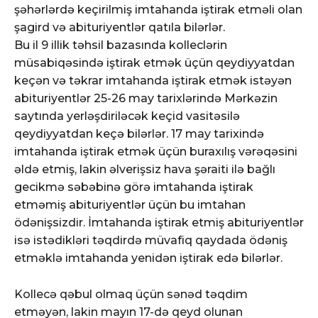
şəhərlərdə keçirilmiş imtahanda iştirak etməli olan
şagird və abituriyentlər qatıla bilərlər.
Bu il 9 illik təhsil bazasında kolleclərin
müsabiqəsində iştirak etmək üçün qeydiyyatdan
keçən və təkrar imtahanda iştirak etmək istəyən
abituriyentlər 25-26 may tarixlərində Mərkəzin
saytında yerləşdiriləcək keçid vasitəsilə
qeydiyyatdan keçə bilərlər. 17 may tarixində
imtahanda iştirak etmək üçün buraxılış vərəqəsini
əldə etmiş, lakin əlverişsiz hava şəraiti ilə bağlı
gecikmə səbəbinə görə imtahanda iştirak
etməmiş abituriyentlər üçün bu imtahan
ödənişsizdir. İmtahanda iştirak etmiş abituriyentlər
isə istədikləri təqdirdə müvafiq qaydada ödəniş
etməklə imtahanda yenidən iştirak edə bilərlər.
Kollecə qəbul olmaq üçün sənəd təqdim
etməyən, lakin mayın 17-də qeyd olunan