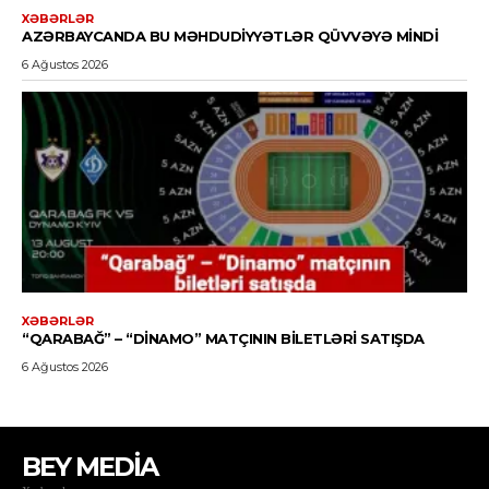
BEY MEDİA