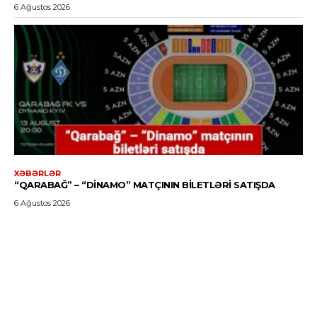
6 Ağustos 2026
XƏBƏRLƏR
“QARABAĞ” – “DINAMO” MATÇININ BILETLƏRI SATIŞDA
6 Ağustos 2026