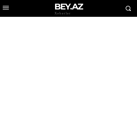
BEY.AZ
Xəbərlər