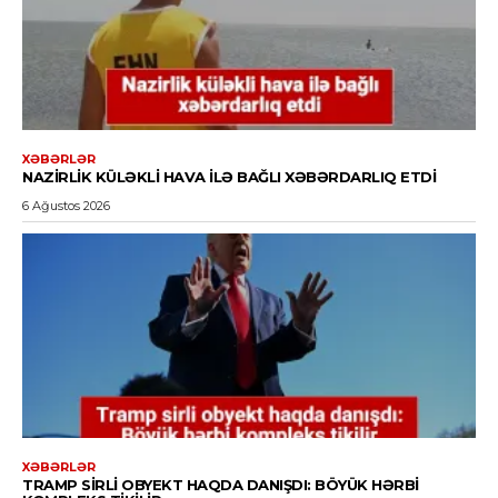
XƏBƏRLƏR
NAZIRLIK KÜLƏKLI HAVA ILƏ BAĞLI XƏBƏRDARLIQ ETDI
6 Ağustos 2026
XƏBƏRLƏR
TRAMP SIRLI OBYEKT HAQDA DANIŞDI: BÖYÜK HƏRBI