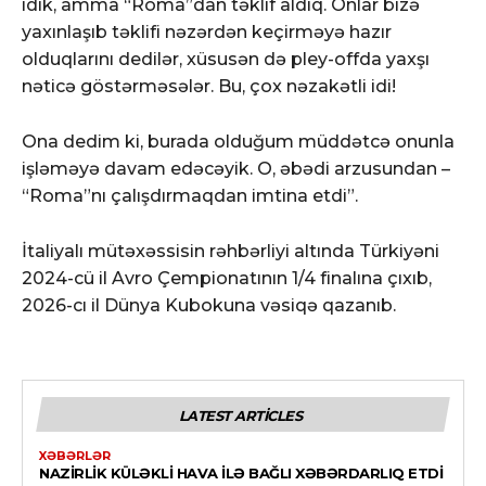
idik, amma “Roma”dan təklif aldıq. Onlar bizə
yaxınlaşıb təklifi nəzərdən keçirməyə hazır
olduqlarını dedilər, xüsusən də pley-offda yaxşı
nəticə göstərməsələr. Bu, çox nəzakətli idi!
Ona dedim ki, burada olduğum müddətcə onunla
işləməyə davam edəcəyik. O, əbədi arzusundan –
“Roma”nı çalışdırmaqdan imtina etdi”.
İtaliyalı mütəxəssisin rəhbərliyi altında Türkiyəni
2024-cü il Avro Çempionatının 1/4 finalına çıxıb,
2026-cı il Dünya Kubokuna vəsiqə qazanıb.
LATEST ARTICLES
XƏBƏRLƏR
NAZIRLIK KÜLƏKLI HAVA ILƏ BAĞLI XƏBƏRDARLIQ ETDI