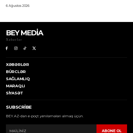
BEY MEDİA
Xəbərlər
XƏBƏRLƏR
BÜRCLƏR
SAĞLAMLIQ
MARAQLI
SIYASƏT
SUBSCRIBE
BEY.AZ-dan e-poçt yeniləmələri almaq üçün.
ABONE OL