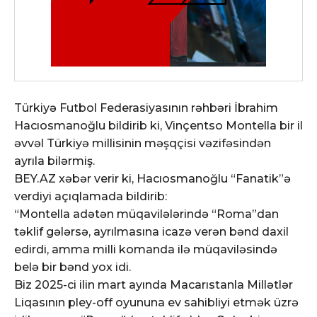
Türkiyə Futbol Federasiyasının rəhbəri İbrahim
Hacıosmanoğlu bildirib ki, Vinçentso Montella bir il
əvvəl Türkiyə millisinin məşqçisi vəzifəsindən
ayrıla bilərmiş.
BEY.AZ xəbər verir ki, Hacıosmanoğlu “Fanatik”ə
verdiyi açıqlamada bildirib:
“Montella adətən müqavilələrində “Roma”dan
təklif gələrsə, ayrılmasına icazə verən bənd daxil
edirdi, amma milli komanda ilə müqaviləsində
belə bir bənd yox idi.
Biz 2025-ci ilin mart ayında Macarıstanla Millətlər
Liqasının pley-off oyununa ev sahibliyi etmək üzrə