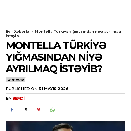
Ev
Xəbərlər
Montella Türkiyə yığmasından niyə ayrılmaq
istəyib?
MONTELLA TÜRKIYƏ
YIĞMASINDAN NIYƏ
AYRILMAQ ISTƏYIB?
XƏBƏRLƏR
PUBLISHED ON
31 MAYIS 2026
BY
BEYDI