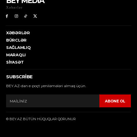
BEY MEDİA
Xəbərlər
XƏBƏRLƏR
BÜRCLƏR
SAĞLAMLIQ
MARAQLI
SIYASƏT
SUBSCRIBE
BEY.AZ-dan e-poçt yeniləmələri almaq üçün.
ABONE OL
© BEY.AZ BÜTÜN HÜQUQLAR QORUNUR