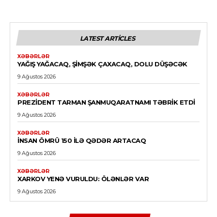
LATEST ARTICLES
XƏBƏRLƏR
YAĞIŞ YAĞACAQ, ŞIMŞƏK ÇAXACAQ, DOLU DÜŞƏCƏK
9 Ağustos 2026
XƏBƏRLƏR
PREZIDENT TARMAN ŞANMUQARATNAMI TƏBRIK ETDI
9 Ağustos 2026
XƏBƏRLƏR
İNSAN ÖMRÜ 150 ILƏ QƏDƏR ARTACAQ
9 Ağustos 2026
XƏBƏRLƏR
XARKOV YENƏ VURULDU: ÖLƏNLƏR VAR
9 Ağustos 2026