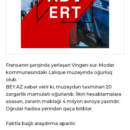
Fransanın şərqində yerləşən Vingen-sur-Moder
kommunasındakı Lalique muzeyində oğurluq
olub.
BEY.AZ xəbər verir ki, muzeydən təxminən 20
zərgərlik məmulatı oğurlanıb. İlkin hesablamalara
əsasən, zərərin məbləği 4 milyon avroya yaxındır.
Oğrular hadisə yerindən qaça biliblər.
Faktla bağlı araşdırma aparılır.