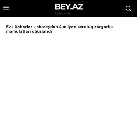
BEY.AZ
Xəbərlər
Ev
Xəbərlər
Muzeydən 4 milyon avroluq zərgərlik
məmulatları oğurlandı