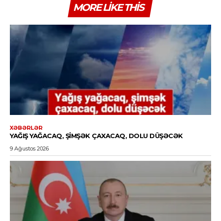
MORE LIKE THIS
XƏBƏRLƏR
YAĞIŞ YAĞACAQ, ŞIMŞƏK ÇAXACAQ, DOLU DÜŞƏCƏK
9 Ağustos 2026