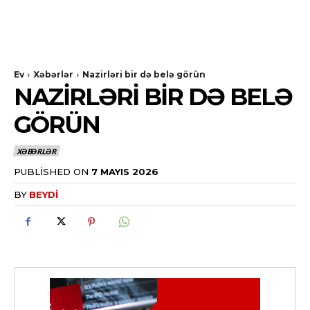
Ev
Xəbərlər
Nazirləri bir də belə görün
NAZIRLƏRI BIR DƏ BELƏ
GÖRÜN
XƏBƏRLƏR
PUBLISHED ON
7 MAYIS 2026
BY
BEYDI