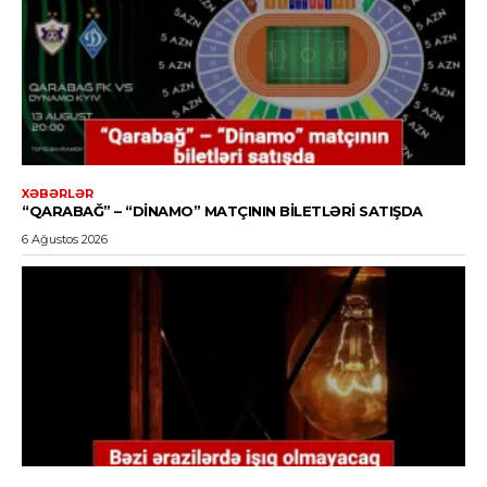
XƏBƏRLƏR
“QARABAĞ” – “DINAMO” MATÇININ BILETLƏRI SATIŞDA
6 Ağustos 2026