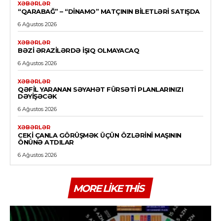
XƏBƏRLƏR
“QARABAĞ” – “DINAMO” MATÇININ BILETLƏRI SATIŞDA
6 Ağustos 2026
XƏBƏRLƏR
BƏZI ƏRAZILƏRDƏ IŞIQ OLMAYACAQ
6 Ağustos 2026
XƏBƏRLƏR
QƏFIL YARANAN SƏYAHƏT FÜRSƏTI PLANLARINIZI
DƏYIŞƏCƏK
6 Ağustos 2026
XƏBƏRLƏR
CEKI ÇANLA GÖRÜŞMƏK ÜÇÜN ÖZLƏRINI MAŞININ
ÖNÜNƏ ATDILAR
6 Ağustos 2026
MORE LIKE THIS