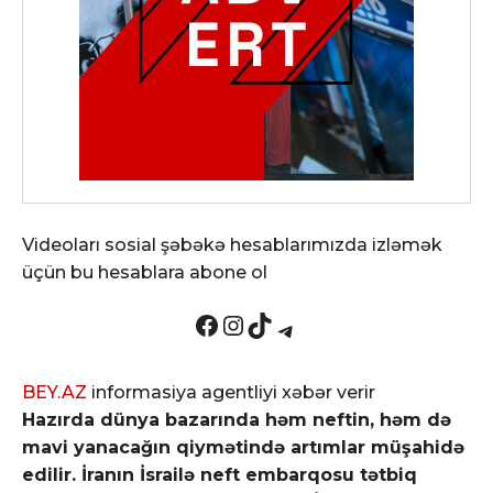
Videoları sosial şəbəkə hesablarımızda izləmək
üçün bu hesablara abone ol
Facebook
Instagram
TikTok
Telegram
BEY.AZ
informasiya agentliyi xəbər verir
Hazırda dünya bazarında həm neftin, həm də
mavi yanacağın qiymətində artımlar müşahidə
edilir. İranın İsrailə neft embarqosu tətbiq