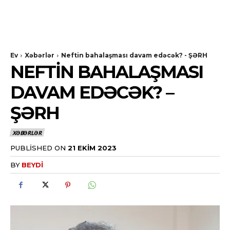
Ev
Xəbərlər
Neftin bahalaşması davam edəcək? - ŞƏRH
NEFTIN BAHALAŞMASI
DAVAM EDƏCƏK? –
ŞƏRH
XƏBƏRLƏR
PUBLISHED ON
21 EKIM 2023
BY
BEYDI