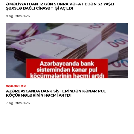
ƏMƏLIYYATDAN 12 GÜN SONRA VƏFAT EDƏN 33 YAŞLI
ŞƏXSLƏ BAĞLI CINAYƏT IŞI AÇILDI
8 Ağustos 2026
XƏBƏRLƏR
AZƏRBAYCANDA BANK SISTEMINDƏN KƏNAR PUL
KÖÇÜRMƏLƏRININ HƏCMI ARTDI
7 Ağustos 2026