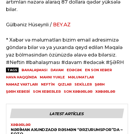
artımları nəzərə alaraq 87 dollara qədər yüksələ
bilər.
Gülbəniz Hüseynli /
BEY.AZ
* Xəbər və məlumatları bizim email adresimizə
göndərə bilər və ya yuxarıda qeyd edilən Məqalə
yaz bölməsindən özünüzdə əlavə edə bilərsiz.
#Neftin #bahalaşması #davam #edəcək #ŞƏRH
TAGS
BAHALAŞMASI
DAVAM
EDƏCƏK
EN SON XEBER
HAVA HAQQINDA
MAHNI YUKLE
MƏLUMATLAR
NAMAZ VAXTLARI
NEFTIN
QIZLAR
SEKILLER
ŞƏRH
ŞƏRH XEBERI
SON XEBERLER
SON XƏBƏRLƏR
XƏBƏRLƏR
LATEST ARTICLES
XƏBƏRLƏR
NƏRIMAN AXUNDZADƏ RƏSMƏN “ƏRZURUMSPOR”DA –
FOTO