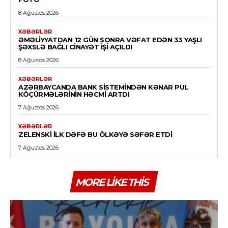
8 Ağustos 2026
XƏBƏRLƏR
ƏMƏLIYYATDAN 12 GÜN SONRA VƏFAT EDƏN 33 YAŞLI
ŞƏXSLƏ BAĞLI CINAYƏT IŞI AÇILDI
8 Ağustos 2026
XƏBƏRLƏR
AZƏRBAYCANDA BANK SISTEMINDƏN KƏNAR PUL
KÖÇÜRMƏLƏRININ HƏCMI ARTDI
7 Ağustos 2026
XƏBƏRLƏR
ZELENSKI ILK DƏFƏ BU ÖLKƏYƏ SƏFƏR ETDI
7 Ağustos 2026
MORE LIKE THIS