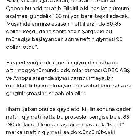
BƏƏ, Küveyt, Qazaxıstan, Əlcəzair, Oman və
Qabon bu addımı atıb. Bildirilib ki, hasilatın ümumi
azalması gündəlik 1,66 milyon barel təşkil edəcək.
Müşahidələrimizə əsasən, neft il ərzində 80-85
dolları keçdi, daha sonra Yaxın Şərqdəki bu
münaqişə başlayandan sonra neftin qiyməti 90
dolları ötdü”.
Ekspert vurğuladı ki, neftin qiymətini daha da
artırmaq yönümündə addımlar atması OPEC ABŞ
və Avropa arasında siyasi qarşıdurmaya, bir
müddətdir həlim olmayan münasibətlərin daha da
gərginləşməsinə səbəb ola bilər.
İlham Şaban onu da qeyd etdi ki, ilin sonuna qədər
neftin qiyməti hətta bu proseslər səngisə belə, 85
-90 dollar dəhlizindən aşağı enməyəcək.“Brent”
markalı neftin qiyməti isə dördüncü rübdəki