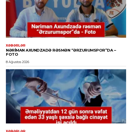
XƏBƏRLƏR
NƏRIMAN AXUNDZADƏ RƏSMƏN “ƏRZURUMSPOR”DA –
FOTO
8 Ağustos 2026
XƏBƏRLƏR