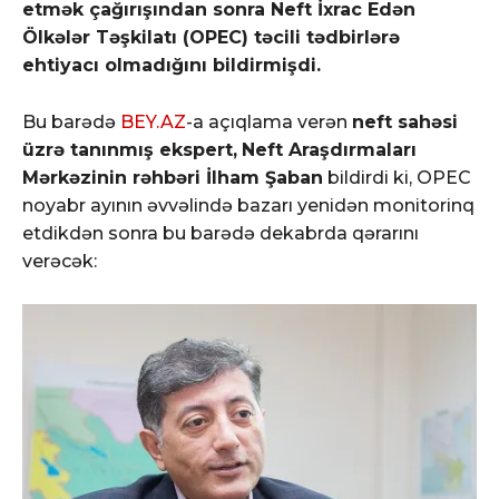
etmək çağırışından sonra Neft İxrac Edən
Ölkələr Təşkilatı (OPEC) təcili tədbirlərə
ehtiyacı olmadığını bildirmişdi.
Bu barədə
BEY.AZ
-a açıqlama verən
neft sahəsi
üzrə tanınmış ekspert,
Neft Araşdırmaları
Mərkəzinin rəhbəri İlham Şaban
bildirdi ki, OPEC
noyabr ayının əvvəlində bazarı yenidən monitorinq
etdikdən sonra bu barədə dekabrda qərarını
verəcək: