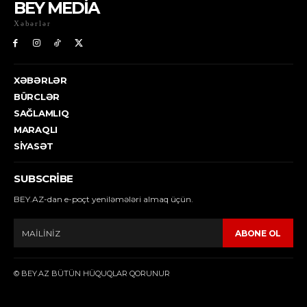
BEY MEDİA
Xəbərlər
XƏBƏRLƏR
BÜRCLƏR
SAĞLAMLIQ
MARAQLI
SIYASƏT
SUBSCRIBE
BEY.AZ-dan e-poçt yeniləmələri almaq üçün.
ABONE OL
© BEY.AZ BÜTÜN HÜQUQLAR QORUNUR