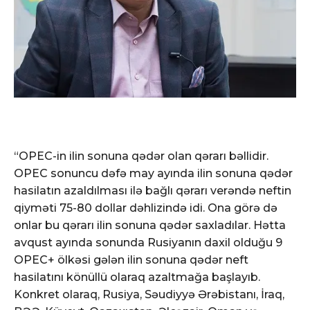
“OPEC-in ilin sonuna qədər olan qərarı bəllidir.
OPEC sonuncu dəfə may ayında ilin sonuna qədər
hasilatın azaldılması ilə bağlı qərarı verəndə neftin
qiyməti 75-80 dollar dəhlizində idi. Ona görə də
onlar bu qərarı ilin sonuna qədər saxladılar. Hətta
avqust ayında sonunda Rusiyanın daxil olduğu 9
OPEC+ ölkəsi gələn ilin sonuna qədər neft
hasilatını könüllü olaraq azaltmağa başlayıb.
Konkret olaraq, Rusiya, Səudiyyə Ərəbistanı, İraq,