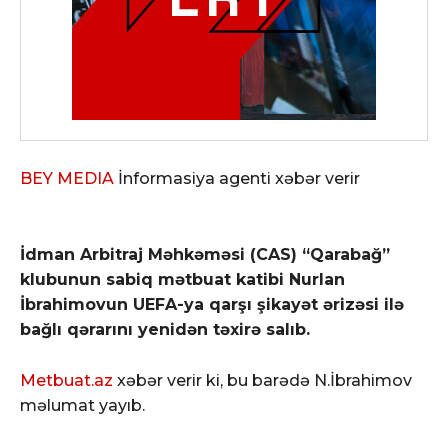
BEY MEDIA
İnformasiya agenti xəbər verir
İdman Arbitraj Məhkəməsi (CAS) “Qarabağ”
klubunun sabiq mətbuat katibi Nurlan
İbrahimovun UEFA-ya qarşı şikayət ərizəsi ilə
bağlı qərarını yenidən təxirə salıb.
Metbuat.az
xəbər verir ki, bu barədə N.İbrahimov
məlumat yayıb.