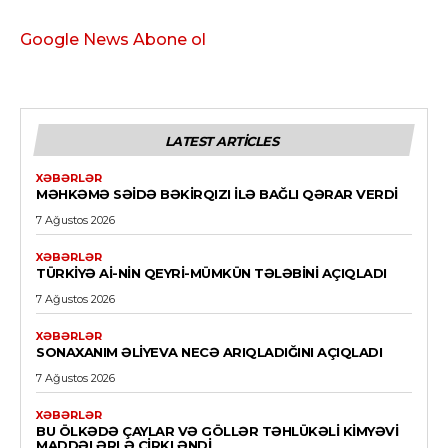
Google News Abone ol
LATEST ARTICLES
XƏBƏRLƏR
MƏHKƏMƏ SƏIDƏ BƏKIRQIZI ILƏ BAĞLI QƏRAR VERDI
7 Ağustos 2026
XƏBƏRLƏR
TÜRKIYƏ Aİ-NIN QEYRI-MÜMKÜN TƏLƏBINI AÇIQLADI
7 Ağustos 2026
XƏBƏRLƏR
SONAXANIM ƏLIYEVA NECƏ ARIQLADIĞINI AÇIQLADI
7 Ağustos 2026
XƏBƏRLƏR
BU ÖLKƏDƏ ÇAYLAR VƏ GÖLLƏR TƏHLÜKƏLI KIMYƏVI
MADDƏLƏRLƏ ÇIRKLƏNDI