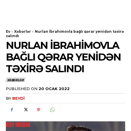
Ev
Xəbərlər
Nurlan İbrahimovla bağlı qərar yenidən təxirə
salındı
NURLAN İBRAHIMOVLA
BAĞLI QƏRAR YENIDƏN
TƏXIRƏ SALINDI
XƏBƏRLƏR
PUBLISHED ON
20 OCAK 2022
BY
BEYDI