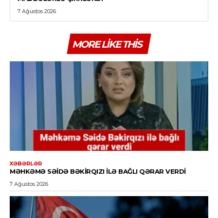
7 Ağustos 2026
MORE LIKE THIS
XƏBƏRLƏR
MƏHKƏMƏ SƏIDƏ BƏKIRQIZI ILƏ BAĞLI QƏRAR VERDI
7 Ağustos 2026