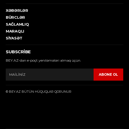
XƏBƏRLƏR
BÜRCLƏR
SAĞLAMLIQ
MARAQLI
SIYASƏT
SUBSCRIBE
BEY.AZ-dan e-poçt yeniləmələri almaq üçün.
ABONE OL
© BEY.AZ BÜTÜN HÜQUQLAR QORUNUR