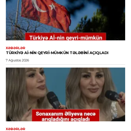
XƏBƏRLƏR
TÜRKIYƏ Aİ-NIN QEYRI-MÜMKÜN TƏLƏBINI AÇIQLADI
7 Ağustos 2026
XƏBƏRLƏR