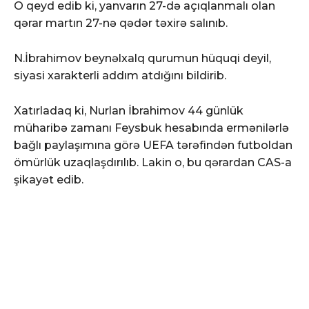
O qeyd edib ki, yanvarın 27-də açıqlanmalı olan
qərar martın 27-nə qədər təxirə salınıb.
N.İbrahimov beynəlxalq qurumun hüquqi deyil,
siyasi xarakterli addım atdığını bildirib.
Xatırladaq ki, Nurlan İbrahimov 44 günlük
müharibə zamanı Feysbuk hesabında ermənilərlə
bağlı paylaşımına görə UEFA tərəfindən futboldan
ömürlük uzaqlaşdırılıb. Lakin o, bu qərardan CAS-a
şikayət edib.