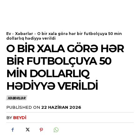
Ev
Xəbərlər
O bir xala görə hər bir futbolçuya 50 min
dollarlıq hədiyyə verildi
O BIR XALA GÖRƏ HƏR
BIR FUTBOLÇUYA 50
MIN DOLLARLIQ
HƏDIYYƏ VERILDI
XƏBƏRLƏR
PUBLISHED ON
22 HAZIRAN 2026
BY
BEYDI