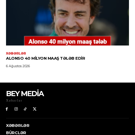
BEY MEDİA
Xəbərlər
XƏBƏRLƏR
BÜRCLƏR