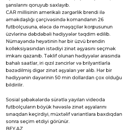
şanslarını qoruyub saxlayıb.
CAR millisinin amerikalı zərgərlik brendi ilə
əməkdaşlığı çərçivəsində komandanın 26
futbolçusuna, eləcə də məşqçilər korpusunun
üzvlərinə dəbdəbəli hədiyyələr təqdim edilib.
Nümayəndə heyətinin hər bir üzvü brendin
kolleksiyasından istədiyi zinət əşyasını seçmək
imkanı qazanıb. Təklif olunan hədiyyələr arasında
bahalı saatlar, iri qızıl zəncirlər və brilyantlarla
bəzədilmiş digər zinət əşyaları yer alıb. Hər bir
hədiyyənin dəyərinin 50 min dollardan çox olduğu
bildirilir.
Sosial şəbəkələrdə sürətlə yayılan videoda
futbolçuların böyük həvəslə zinət əşyalarını
sınaqdan keçirdiyi, müxtəlif variantlara baxdıqdan
sonra seçim etdiyi görünür.
BEY.AZ