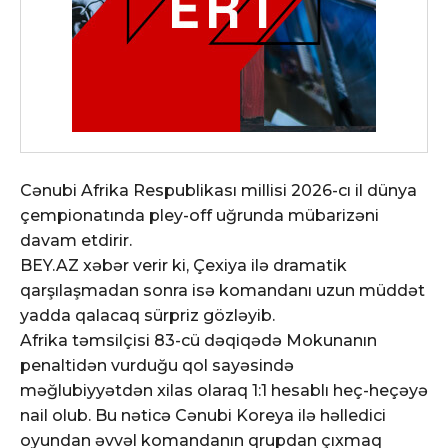
Cənubi Afrika Respublikası millisi 2026-cı il dünya
çempionatında pley-off uğrunda mübarizəni
davam etdirir.
BEY.AZ xəbər verir ki, Çexiya ilə dramatik
qarşılaşmadan sonra isə komandanı uzun müddət
yadda qalacaq sürpriz gözləyib.
Afrika təmsilçisi 83-cü dəqiqədə Mokunanın
penaltidən vurduğu qol sayəsində
məğlubiyyətdən xilas olaraq 1:1 hesablı heç-heçəyə
nail olub. Bu nəticə Cənubi Koreya ilə həlledici
oyundan əvvəl komandanın qrupdan çıxmaq