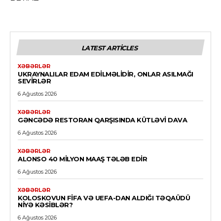
LATEST ARTICLES
XƏBƏRLƏR
UKRAYNALILAR EDAM EDILMƏLIDIR, ONLAR ASILMAĞI
SEVIRLƏR
6 Ağustos 2026
XƏBƏRLƏR
GƏNCƏDƏ RESTORAN QARŞISINDA KÜTLƏVI DAVA
6 Ağustos 2026
XƏBƏRLƏR
ALONSO 40 MILYON MAAŞ TƏLƏB EDIR
6 Ağustos 2026
XƏBƏRLƏR
KOLOSKOVUN FİFA VƏ UEFA-DAN ALDIĞI TƏQAÜDÜ
NIYƏ KƏSIBLƏR?
6 Ağustos 2026