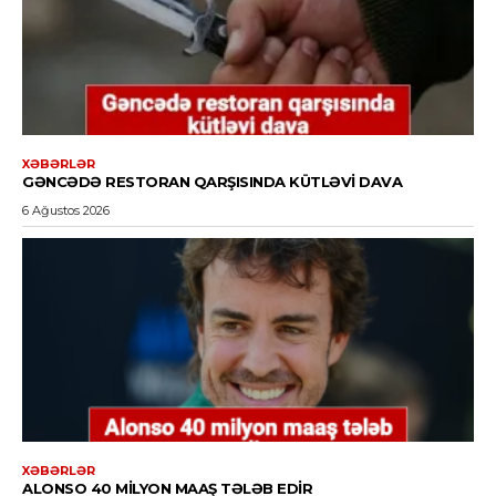
XƏBƏRLƏR
GƏNCƏDƏ RESTORAN QARŞISINDA KÜTLƏVI DAVA
6 Ağustos 2026
XƏBƏRLƏR
ALONSO 40 MILYON MAAŞ TƏLƏB EDIR