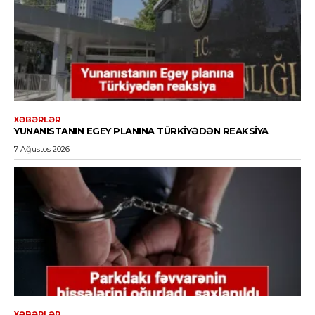
XƏBƏRLƏR
YUNANISTANIN EGEY PLANINA TÜRKIYƏDƏN REAKSIYA
7 Ağustos 2026
XƏBƏRLƏR