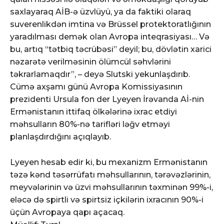
saxlayaraq AİB-ə üzvlüyü, ya da faktiki olaraq
suverenlikdən imtina və Brüssel protektoratlığının
yaradılması demək olan Avropa inteqrasiyası… Və
bu, artıq “tətbiq təcrübəsi” deyil; bu, dövlətin xarici
nəzarətə verilməsinin ölümcül səhvlərini
təkrarlamaqdır”, – deyə Slutski yekunlaşdırıb.
Cümə axşamı günü Avropa Komissiyasının
prezidenti Ursula fon der Lyeyen İrəvanda Aİ-nin
Ermənistanın ittifaq ölkələrinə ixrac etdiyi
məhsulların 80%-nə tarifləri ləğv etməyi
planlaşdırdığını açıqlayıb.
Lyeyen hesab edir ki, bu mexanizm Ermənistanın
təzə kənd təsərrüfatı məhsullarının, tərəvəzlərinin,
meyvələrinin və üzvi məhsullarının təxminən 99%-i,
eləcə də spirtli və spirtsiz içkilərin ixracının 90%-i
üçün Avropaya qapı açacaq.