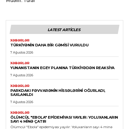
Müəllif: Tural
LATEST ARTICLES
XƏBƏRLƏR
TÜRKIYƏNIN DAHA BIR GƏMISI VURULDU
7 Ağustos 2026
XƏBƏRLƏR
YUNANISTANIN EGEY PLANINA TÜRKIYƏDƏN REAKSIYA
7 Ağustos 2026
XƏBƏRLƏR
PARKDAKI FƏVVARƏNIN HISSƏLƏRINI OĞURLADI,
SAXLANILDI
7 Ağustos 2026
XƏBƏRLƏR
ÖLÜMCÜL "EBOLA" EPIDEMIYASI YAYILIR: YOLUXANLARIN
SAYI 4 MINƏ ÇATIR
Ölümcül "Ebola" epidemiyası yayılır: Yoluxanların sayı 4 minə