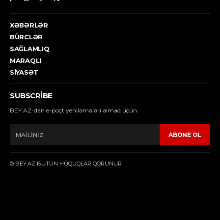
XƏBƏRLƏR
BÜRCLƏR
SAĞLAMLIQ
MARAQLI
SIYASƏT
SUBSCRIBE
BEY.AZ-dan e-poçt yeniləmələri almaq üçün.
ABONE OL
© BEY.AZ BÜTÜN HÜQUQLAR QORUNUR