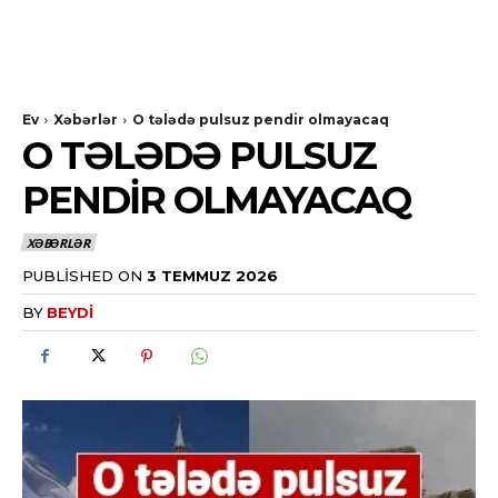
Ev
Xəbərlər
O tələdə pulsuz pendir olmayacaq
O TƏLƏDƏ PULSUZ
PENDIR OLMAYACAQ
XƏBƏRLƏR
PUBLISHED ON
3 TEMMUZ 2026
BY
BEYDI