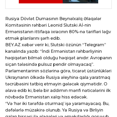
Rusiya Dövlət Dumasının Beynəlxalq Əlaqələr
Komitəsinin rəhbəri Leonid Slutski Aİ-nin
Ermənistanın ittifaqa ixracının 80%-nə tarifləri ləğv
etmək planlarını şərh edib.
BEY.AZ xəbər verir ki, Slutski özünün “Telegram”
kanalında yazıb: “İndi Ermənistan rəhbərliyinin
həqiqətən bilməli olduğu həqiqət anıdır: Avropanın
siçan tələsində pulsuz pendir olmayacaq”.
Parlamentarinin sözlərinə görə, ticarət üstünlükləri
Ukraynanın ölkədə Rusiya əleyhinə qala yaratmaq
təcrübəsini tətbiq etməyin gələcək qiymətidir. O
əlavə edib ki, belə bir addımın mənfi nəticələrini ilk
növbədə Ermənistan xalqı hiss edəcək.
“Və ‘hər iki tərəfdə oturmaq’ işə yaramayacaq. Bu,
dəfələrlə müzakirə olunub. Ya Rusiya və Birliyin
qalan hissəsi ilə əlaqələri və əməkdaşlığı qoruyub