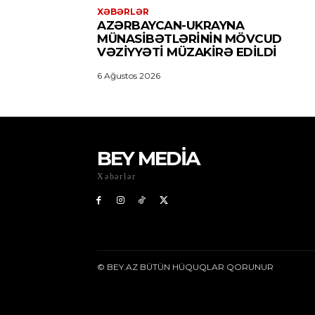
XƏBƏRLƏR
AZƏRBAYCAN-UKRAYNA
MÜNASIBƏTLƏRININ MÖVCUD
VƏZIYYƏTI MÜZAKIRƏ EDILDI
6 Ağustos 2026
BEY MEDİA
Xəbərlər
© BEY.AZ BÜTÜN HÜQUQLAR QORUNUR