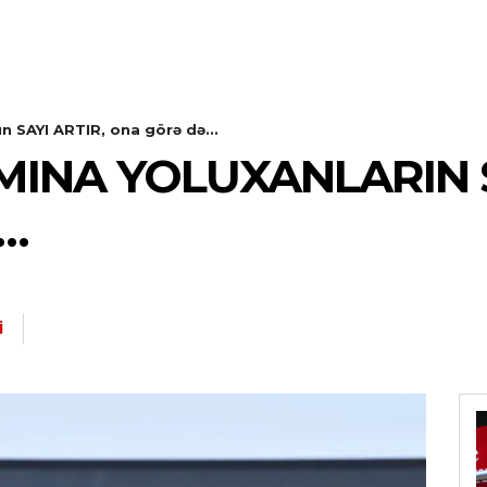
n SAYI ARTIR, ona görə də...
INA YOLUXANLARIN S
…
I