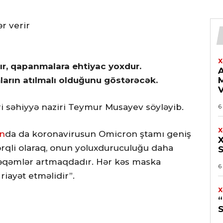
r verir
X
dır, qapanmalara ehtiyac yoxdur.
ların atılmalı olduğunu göstərəcək.
əri səhiyyə naziri Teymur Musayev söyləyib.
6
X
n
da da koronavirusun Omicron ştamı geniş
ərqli olaraq, onun yoluxduruculuğu daha
S
rəqəmlər artmaqdadır. Hər kəs maska
6
riayət etməlidir”.
X