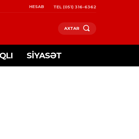
HESAB
TEL (051) 316-6362
AXTAR
QLI
SIYASƏT