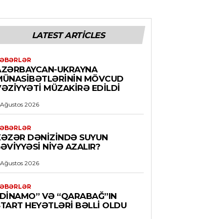
LATEST ARTICLES
ƏBƏRLƏR
AZƏRBAYCAN-UKRAYNA
MÜNASIBƏTLƏRININ MÖVCUD
VƏZIYYƏTI MÜZAKIRƏ EDILDI
 Ağustos 2026
ƏBƏRLƏR
XƏZƏR DƏNIZINDƏ SUYUN
ƏVIYYƏSI NIYƏ AZALIR?
 Ağustos 2026
ƏBƏRLƏR
“DINAMO” VƏ “QARABAĞ”IN
START HEYƏTLƏRI BƏLLI OLDU