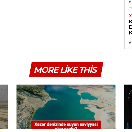
6
X
K
6
MORE LIKE THIS