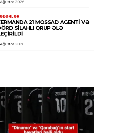
 Ağustos 2026
ƏBƏRLƏR
KERMANDA 21 MOSSAD AGENTI VƏ
DÖRD SILAHLI QRUP ƏLƏ
EÇIRILDI
 Ağustos 2026