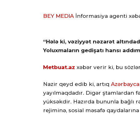
BEY MEDIA
İnformasiya agenti xəbə
“Hələ ki, vəziyyət nəzarət altında
Yoluxmaların gedişatı hansı addım
Metbuat.az
xəbər verir ki, bu sözl
Nazir qeyd edib ki, artıq
Azərbayca
yayılmaqdadır. Digər ştamlardan f
yüksəkdir. Hazırda bununla bağlı 
rejiminə, sosial məsafə qaydalarına 