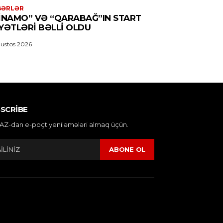
BƏRLƏR
INAMO” VƏ “QARABAĞ”IN START
YƏTLƏRI BƏLLI OLDU
ustos 2026
SCRIBE
AZ-dan e-poçt yeniləmələri almaq üçün.
ABONE OL