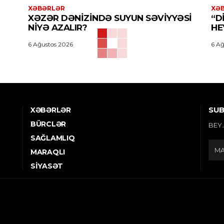
XƏBƏRLƏR
XƏ
XƏZƏR DƏNIZINDƏ SUYUN SƏVIYYƏSI
“D
NIYƏ AZALIR?
HE
6 Ağustos 2026
6 Ağ
SUB
XƏBƏRLƏR
BÜRCLƏR
BEY.
SAĞLAMLIQ
MARAQLI
SIYASƏT