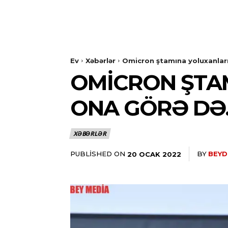
Ev
Xəbərlər
Omicron ştamına yoluxanları
OMICRON ŞTAM
ONA GÖRƏ DƏ
XƏBƏRLƏR
PUBLISHED ON
BY
BEYD
20 OCAK 2022