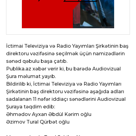
İctimai Televiziya və Radio Yayımları Şirkətinin baş
direktoru vəzifəsinə seçilmək üçün namizədlərin
sənəd qəbulu başa çatıb.
Publika.az xəbər verir ki, bu barədə Audiovizual
Şura məlumat yayıb.
Bildirilib ki, İctimai Televiziya və Radio Yayımları
Şirkətinin baş direktoru vəzifəsinə aşağıda adları
sadalanan 11 nəfər iddiaçı sənədlərini Audiovizual
Şuraya təqdim edib:
Əhmədov Ayxan Əbdül Kərim oğlu
Əzimov Tural Qürbət oğlu