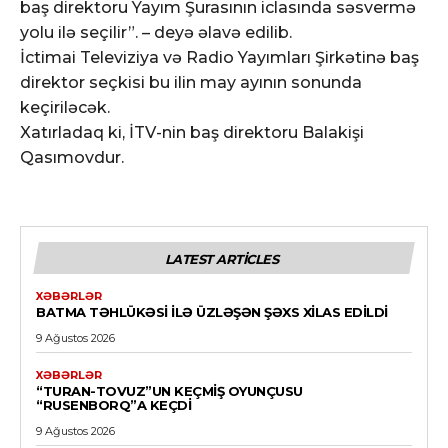
baş direktoru Yayım Şurasının iclasında səsvermə
yolu ilə seçilir”. – deyə əlavə edilib.
İctimai Televiziya və Radio Yayımları Şirkətinə baş
direktor seçkisi bu ilin may ayının sonunda
keçiriləcək.
Xatırladaq ki, İTV-nin baş direktoru Balakişi
Qasımovdur.
LATEST ARTICLES
XƏBƏRLƏR
BATMA TƏHLÜKƏSI ILƏ ÜZLƏŞƏN ŞƏXS XILAS EDILDI
9 Ağustos 2026
XƏBƏRLƏR
“TURAN-TOVUZ”UN KEÇMIŞ OYUNÇUSU
“RUSENBORQ”A KEÇDI
9 Ağustos 2026