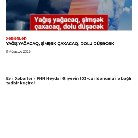
XƏBƏRLƏR
YAĞIŞ YAĞACAQ, ŞIMŞƏK ÇAXACAQ, DOLU DÜŞƏCƏK
9 Ağustos 2026