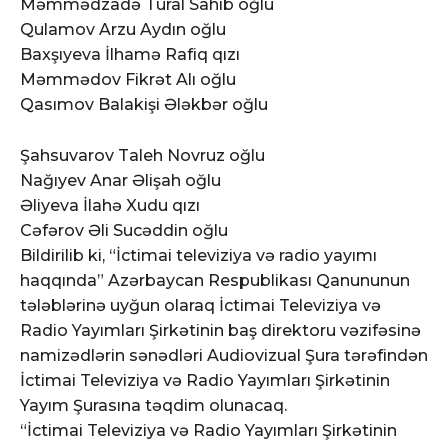
Məmmədzadə Tural Sahib oğlu
Qulamov Arzu Aydın oğlu
Baxşıyeva İlhamə Rafiq qızı
Məmmədov Fikrət Alı oğlu
Qasımov Balakişi Ələkbər oğlu
Şahsuvarov Taleh Novruz oğlu
Nağıyev Anar Əlişah oğlu
Əliyeva İlahə Xudu qızı
Cəfərov Əli Sucəddin oğlu
Bildirilib ki, “İctimai televiziya və radio yayımı
haqqında” Azərbaycan Respublikası Qanununun
tələblərinə uyğun olaraq İctimai Televiziya və
Radio Yayımları Şirkətinin baş direktoru vəzifəsinə
namizədlərin sənədləri Audiovizual Şura tərəfindən
İctimai Televiziya və Radio Yayımları Şirkətinin
Yayım Şurasına təqdim olunacaq.
“İctimai Televiziya və Radio Yayımları Şirkətinin