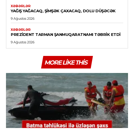
XƏBƏRLƏR
YAĞIŞ YAĞACAQ, ŞIMŞƏK ÇAXACAQ, DOLU DÜŞƏCƏK
9 Ağustos 2026
XƏBƏRLƏR
PREZIDENT TARMAN ŞANMUQARATNAMI TƏBRIK ETDI
9 Ağustos 2026
MORE LIKE THIS