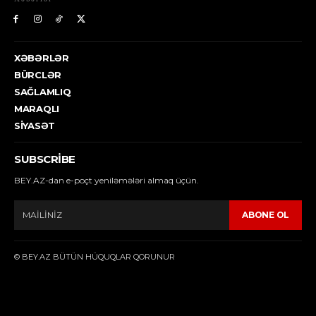
XƏBƏRLƏR
BÜRCLƏR
SAĞLAMLIQ
MARAQLI
SIYASƏT
SUBSCRIBE
BEY.AZ-dan e-poçt yeniləmələri almaq üçün.
ABONE OL
© BEY.AZ BÜTÜN HÜQUQLAR QORUNUR