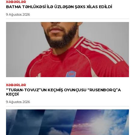
XƏBƏRLƏR
BATMA TƏHLÜKƏSI ILƏ ÜZLƏŞƏN ŞƏXS XILAS EDILDI
9 Ağustos 2026
XƏBƏRLƏR
“TURAN-TOVUZ”UN KEÇMIŞ OYUNÇUSU “RUSENBORQ”A
KEÇDI
9 Ağustos 2026