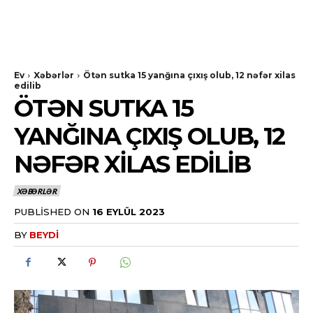
Ev
Xəbərlər
Ötən sutka 15 yanğına çıxış olub, 12 nəfər xilas
edilib
ÖTƏN SUTKA 15
YANĞINA ÇIXIŞ OLUB, 12
NƏFƏR XILAS EDILIB
XƏBƏRLƏR
PUBLISHED ON
16 EYLÜL 2023
BY
BEYDI