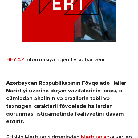
BEY.AZ
informasiya agentliyi xəbər verir
Azərbaycan Respublikasının Fövqəladə Hallar
Nazirliyi üzərinə düşən vəzifələrinin icrası, o
cümlədən əhalinin və ərazilərin təbii və
texnogen xarakterli fövqəladə hallardan
qorunması istiqamətində fəaliyyətini davam
etdirir.
FHN-in Mətbuat xidmətindən
Metbuat.az
-a verilən