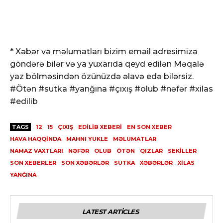
* Xəbər və məlumatları bizim email adresimizə
göndərə bilər və ya yuxarıda qeyd edilən Məqalə
yaz bölməsindən özünüzdə əlavə edə bilərsiz.
#Ötən #sutka #yanğına #çıxış #olub #nəfər #xilas
#edilib
TAGS
12
15
ÇIXIŞ
EDILIB XEBERI
EN SON XEBER
HAVA HAQQINDA
MAHNI YUKLE
MƏLUMATLAR
NAMAZ VAXTLARI
NƏFƏR
OLUB
ÖTƏN
QIZLAR
SEKILLER
SON XEBERLER
SON XƏBƏRLƏR
SUTKA
XƏBƏRLƏR
XILAS
YANĞINA
LATEST ARTICLES