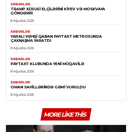
XƏBƏRLƏR
TRAMP XÜSUSI ELÇILƏRINI KIYEV VƏ MOSKVAYA
GÖNDƏRIR
8 Ağustos 2026
XƏBƏRLƏR
YARALI VƏHŞI QABAN PAYTAXT METROSUNDA
ÇAXNAŞMA YARATDI
8 Ağustos 2026
XƏBƏRLƏR
PAYTAXT KLUBUNDA YENI MÜQAVILƏ
8 Ağustos 2026
XƏBƏRLƏR
OMAN SAHILLƏRINDƏ GƏMI VURULDU
8 Ağustos 2026
MORE LIKE THIS