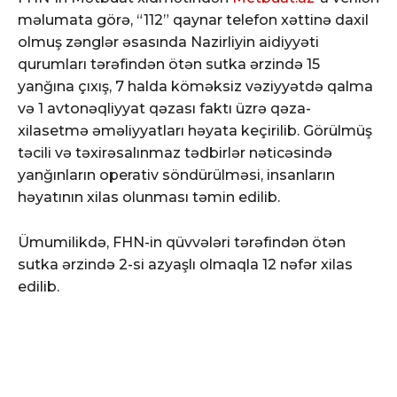
məlumata görə, “112” qaynar telefon xəttinə daxil
olmuş zənglər əsasında Nazirliyin aidiyyəti
qurumları tərəfindən ötən sutka ərzində 15
yanğına çıxış, 7 halda köməksiz vəziyyətdə qalma
və 1 avtonəqliyyat qəzası faktı üzrə qəza-
xilasetmə əməliyyatları həyata keçirilib. Görülmüş
təcili və təxirəsalınmaz tədbirlər nəticəsində
yanğınların operativ söndürülməsi, insanların
həyatının xilas olunması təmin edilib.
Ümumilikdə, FHN-in qüvvələri tərəfindən ötən
sutka ərzində 2-si azyaşlı olmaqla 12 nəfər xilas
edilib.