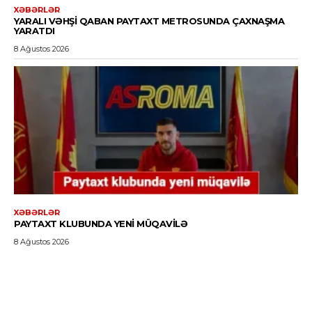
XƏBƏRLƏR
YARALI VƏHŞI QABAN PAYTAXT METROSUNDA ÇAXNAŞMA
YARATDI
8 Ağustos 2026
XƏBƏRLƏR
PAYTAXT KLUBUNDA YENI MÜQAVILƏ
8 Ağustos 2026