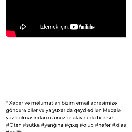
* Xəbər və məlumatları bizim email adresimizə
göndərə bilər və ya yuxarıda qeyd edilən Məqalə
yaz bölməsindən özünüzdə əlavə edə bilərsiz.
#Ötən #sutka #yanğına #çıxış #olub #nəfər #xilas