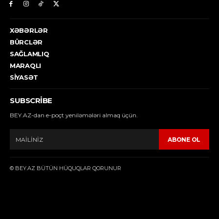
XƏBƏRLƏR
BÜRCLƏR
SAĞLAMLIQ
MARAQLI
SIYASƏT
SUBSCRIBE
BEY.AZ-dan e-poçt yeniləmələri almaq üçün.
ABONE OL
© BEY.AZ BÜTÜN HÜQUQLAR QORUNUR