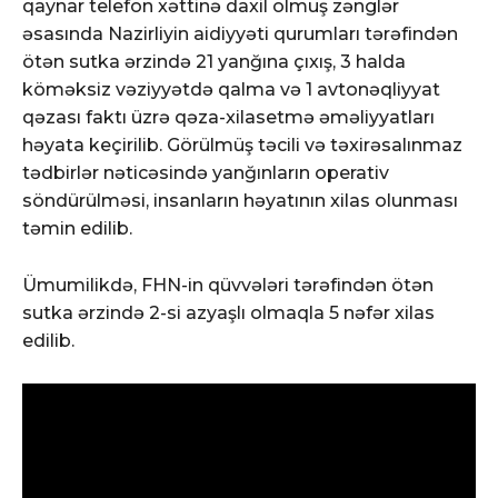
qaynar telefon xəttinə daxil olmuş zənglər
əsasında Nazirliyin aidiyyəti qurumları tərəfindən
ötən sutka ərzində 21 yanğına çıxış, 3 halda
köməksiz vəziyyətdə qalma və 1 avtonəqliyyat
qəzası faktı üzrə qəza-xilasetmə əməliyyatları
həyata keçirilib. Görülmüş təcili və təxirəsalınmaz
tədbirlər nəticəsində yanğınların operativ
söndürülməsi, insanların həyatının xilas olunması
təmin edilib.
Ümumilikdə, FHN-in qüvvələri tərəfindən ötən
sutka ərzində 2-si azyaşlı olmaqla 5 nəfər xilas
edilib.