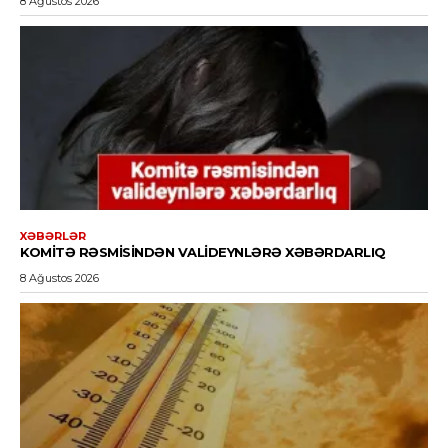
8 Ağustos 2026
XƏBƏRLƏR
KOMITƏ RƏSMISINDƏN VALIDEYNLƏRƏ XƏBƏRDARLIQ
8 Ağustos 2026