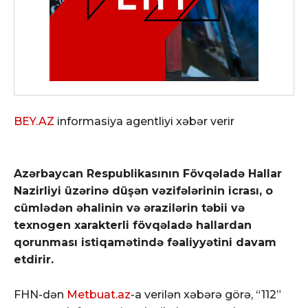
BEY.AZ
informasiya agentliyi xəbər verir
Azərbaycan Respublikasının Fövqəladə Hallar
Nazirliyi üzərinə düşən vəzifələrinin icrası, o
cümlədən əhalinin və ərazilərin təbii və
texnogen xarakterli fövqəladə hallardan
qorunması istiqamətində fəaliyyətini davam
etdirir.
FHN-dən
Metbuat.az
-a verilən xəbərə görə, “112”