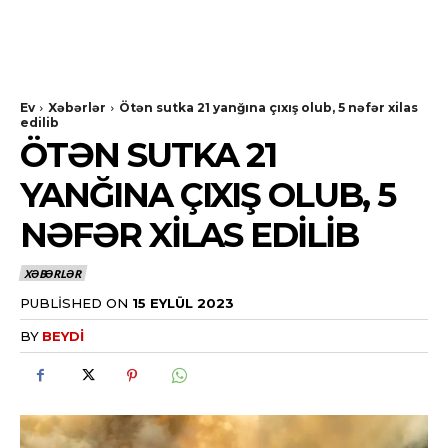
Ev
Xəbərlər
Ötən sutka 21 yanğına çıxış olub, 5 nəfər xilas
edilib
ÖTƏN SUTKA 21
YANĞINA ÇIXIŞ OLUB, 5
NƏFƏR XILAS EDILIB
XƏBƏRLƏR
PUBLISHED ON
15 EYLÜL 2023
BY
BEYDI