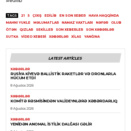
#edilib
TAGS
21
5
ÇIXIŞ
EDILIB
EN SON XEBER
HAVA HAQQINDA
MAHNI YUKLE
MƏLUMATLAR
NAMAZ VAXTLARI
NƏFƏR
OLUB
ÖTƏN
QIZLAR
SEKILLER
SON XEBERLER
SON XƏBƏRLƏR
SUTKA
VİDEO XEBERI
XƏBƏRLƏR
XILAS
YANĞINA
LATEST ARTICLES
XƏBƏRLƏR
RUSIYA KIYEVƏ BALLISTIK RAKETLƏR VƏ DRONLARLA
HÜCUM ETDI
8 Ağustos 2026
XƏBƏRLƏR
KOMITƏ RƏSMISINDƏN VALIDEYNLƏRƏ XƏBƏRDARLIQ
8 Ağustos 2026
XƏBƏRLƏR
YENIDƏN ANOMAL ISTILIK DALĞASI GƏLIR