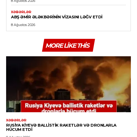
8 Ağustos 2026
XƏBƏRLƏR
ABŞ ƏMIR ƏLƏKBƏRININ VIZASINI LƏĞV ETDI
8 Ağustos 2026
MORE LIKE THIS
XƏBƏRLƏR
RUSIYA KIYEVƏ BALLISTIK RAKETLƏR VƏ DRONLARLA
HÜCUM ETDI