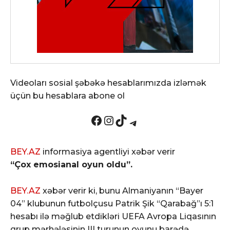
Videoları sosial şəbəkə hesablarımızda izləmək
üçün bu hesablara abone ol
Facebook
Instagram
TikTok
Telegram
BEY.AZ
informasiya agentliyi xəbər verir
“Çox emosianal oyun oldu”.
BEY.AZ
xəbər verir ki, bunu Almaniyanın “Bayer
04” klubunun futbolçusu Patrik Şik “Qarabağ”ı 5:1
hesabı ilə məğlub etdikləri UEFA Avropa Liqasının
qrup mərhələsinin III turunun oyunu barədə