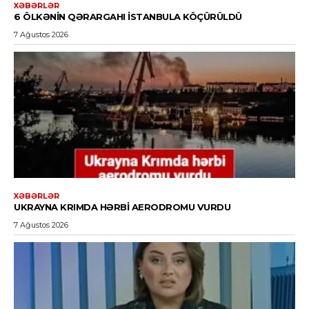
XƏBƏRLƏR
6 ÖLKƏNIN QƏRARGAHI İSTANBULA KÖÇÜRÜLDÜ
7 Ağustos 2026
XƏBƏRLƏR
UKRAYNA KRIMDA HƏRBI AERODROMU VURDU
7 Ağustos 2026