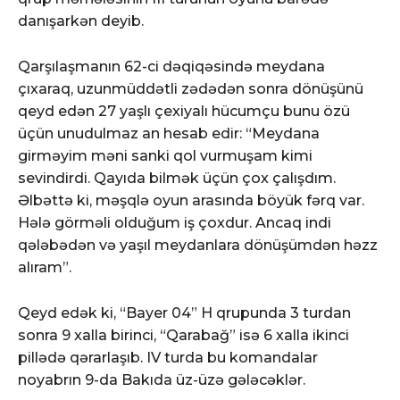
danışarkən deyib.
Qarşılaşmanın 62-ci dəqiqəsində meydana
çıxaraq, uzunmüddətli zədədən sonra dönüşünü
qeyd edən 27 yaşlı çexiyalı hücumçu bunu özü
üçün unudulmaz an hesab edir: “Meydana
girməyim məni sanki qol vurmuşam kimi
sevindirdi. Qayıda bilmək üçün çox çalışdım.
Əlbəttə ki, məşqlə oyun arasında böyük fərq var.
Hələ görməli olduğum iş çoxdur. Ancaq indi
qələbədən və yaşıl meydanlara dönüşümdən həzz
alıram”.
Qeyd edək ki, “Bayer 04” H qrupunda 3 turdan
sonra 9 xalla birinci, “Qarabağ” isə 6 xalla ikinci
pillədə qərarlaşıb. IV turda bu komandalar
noyabrın 9-da Bakıda üz-üzə gələcəklər.