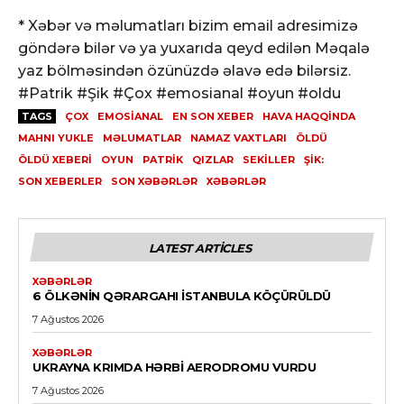
* Xəbər və məlumatları bizim email adresimizə
göndərə bilər və ya yuxarıda qeyd edilən Məqalə
yaz bölməsindən özünüzdə əlavə edə bilərsiz.
#Patrik #Şik #Çox #emosianal #oyun #oldu
TAGS
ÇOX
EMOSIANAL
EN SON XEBER
HAVA HAQQINDA
MAHNI YUKLE
MƏLUMATLAR
NAMAZ VAXTLARI
ÖLDÜ
ÖLDÜ XEBERI
OYUN
PATRIK
QIZLAR
SEKILLER
ŞIK:
SON XEBERLER
SON XƏBƏRLƏR
XƏBƏRLƏR
LATEST ARTICLES
XƏBƏRLƏR
6 ÖLKƏNIN QƏRARGAHI İSTANBULA KÖÇÜRÜLDÜ
7 Ağustos 2026
XƏBƏRLƏR
UKRAYNA KRIMDA HƏRBI AERODROMU VURDU
7 Ağustos 2026