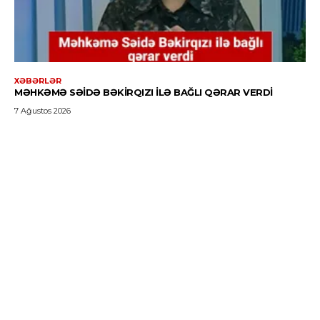
XƏBƏRLƏR
MƏHKƏMƏ SƏIDƏ BƏKIRQIZI ILƏ BAĞLI QƏRAR VERDI
7 Ağustos 2026