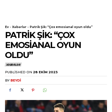
Ev
Xəbərlər
Patrik Şik: “Çox emosianal oyun oldu”
PATRIK ŞIK: “ÇOX
EMOSIANAL OYUN
OLDU”
XƏBƏRLƏR
PUBLISHED ON
28 EKIM 2023
BY
BEYDI