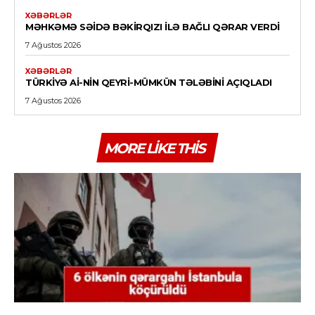
XƏBƏRLƏR
MƏHKƏMƏ SƏIDƏ BƏKIRQIZI ILƏ BAĞLI QƏRAR VERDI
7 Ağustos 2026
XƏBƏRLƏR
TÜRKIYƏ Aİ-NIN QEYRI-MÜMKÜN TƏLƏBINI AÇIQLADI
7 Ağustos 2026
MORE LIKE THIS