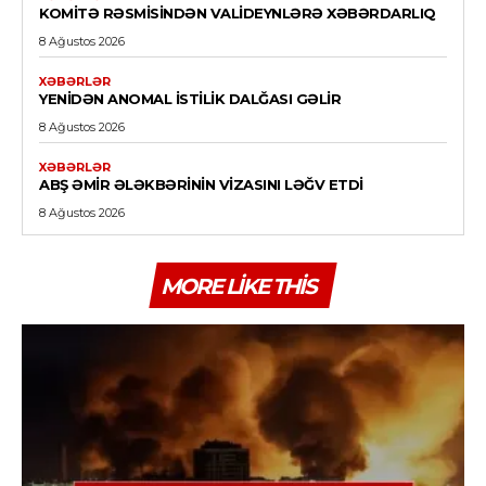
KOMITƏ RƏSMISINDƏN VALIDEYNLƏRƏ XƏBƏRDARLIQ
8 Ağustos 2026
XƏBƏRLƏR
YENIDƏN ANOMAL ISTILIK DALĞASI GƏLIR
8 Ağustos 2026
XƏBƏRLƏR
ABŞ ƏMIR ƏLƏKBƏRININ VIZASINI LƏĞV ETDI
8 Ağustos 2026
MORE LIKE THIS