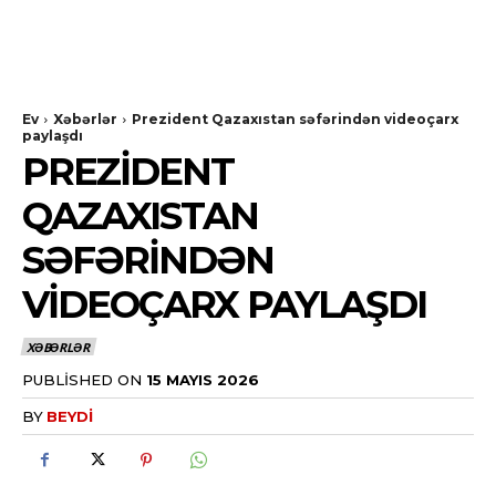
Ev
Xəbərlər
Prezident Qazaxıstan səfərindən videoçarx
paylaşdı
PREZIDENT
QAZAXISTAN
SƏFƏRINDƏN
VIDEOÇARX PAYLAŞDI
XƏBƏRLƏR
PUBLISHED ON
15 MAYIS 2026
BY
BEYDI