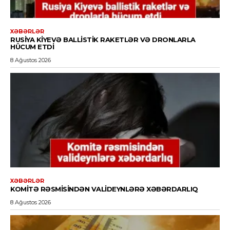
XƏBƏRLƏR
RUSIYA KIYEVƏ BALLISTIK RAKETLƏR VƏ DRONLARLA
HÜCUM ETDI
8 Ağustos 2026
XƏBƏRLƏR
KOMITƏ RƏSMISINDƏN VALIDEYNLƏRƏ XƏBƏRDARLIQ
8 Ağustos 2026