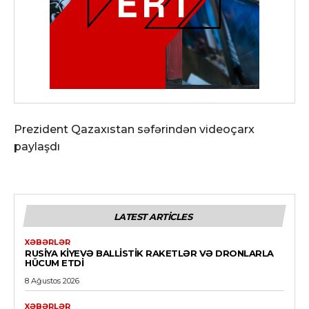
Prezident Qazaxıstan səfərindən videoçarx
paylaşdı
LATEST ARTICLES
XƏBƏRLƏR
RUSIYA KIYEVƏ BALLISTIK RAKETLƏR VƏ DRONLARLA
HÜCUM ETDI
8 Ağustos 2026
XƏBƏRLƏR