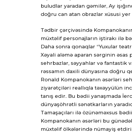
buludlar yaradan gəmilər, Ay işığı
doğru can atan obrazlar xüsusi yer 
Tədbir çərçivəsində Kompanokanın 
müxtəlif personajların iştirakı ilə
Daha sonra qonaqlar “Yuxular teatrı”
Xəyali aləmə aparan sərginin əsas pe
sehrbazlar, səyyahlar və fantastik v
rəssamın daxili dünyasına doğru qe
Ronald Kompanokanın əsərləri sehrl
ziyarətçiləri reallıqla təxəyyülün 
tanış edir. Bu bədii yanaşmada İer
dünyaşöhrətli sənətkarların yaradıcı
Tamaşaçıları ilə özünəməxsus bədii
Kompanokanın əsərləri bu günədək
müxtəlif ölkələrində nümayiş etdiril