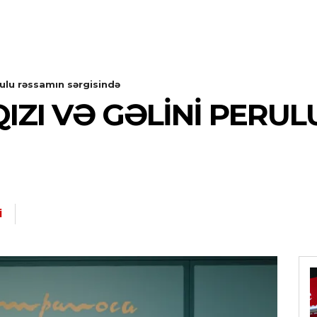
rulu rəssamın sərgisində
QIZI VƏ GƏLINI PERU
I