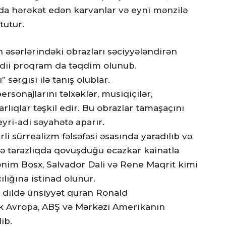
nda hərəkət edən karvanlar və eyni mənzilə
tutur.
əsərlərindəki obrazları səciyyələndirən
 bədii proqram da təqdim olunub.
 sərgisi ilə tanış olublar.
rsonajlarını təlxəklər, musiqiçilər,
arlıqlar təşkil edir. Bu obrazlar tamaşaçını
yri-adi səyahətə aparır.
i sürrealizm fəlsəfəsi əsasında yaradılıb və
incə tarazlıqda qovuşduğu ecazkar kainatla
onim Bosx, Salvador Dali və Rene Maqrit kimi
lığına istinad olunur.
 dildə ünsiyyət quran Ronald
 Avropa, ABŞ və Mərkəzi Amerikanın
ib.