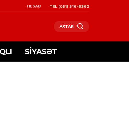
HESAB
TEL (051) 316-6362
AXTAR
QLI
SIYASƏT