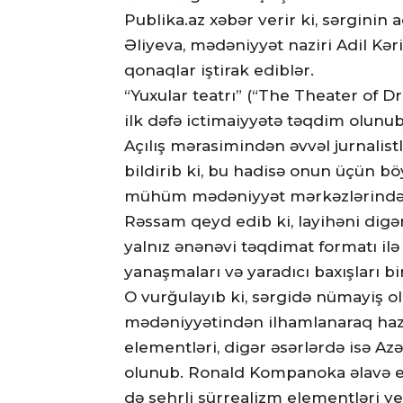
Publika.az xəbər verir ki, sərginin
Əliyeva, mədəniyyət naziri Adil Kər
qonaqlar iştirak ediblər.
“Yuxular teatrı” (“The Theater of Dr
ilk dəfə ictimaiyyətə təqdim olunub
Açılış mərasimindən əvvəl jurnali
bildirib ki, bu hadisə onun üçün b
mühüm mədəniyyət mərkəzlərindən 
Rəssam qeyd edib ki, layihəni digə
yalnız ənənəvi təqdimat formatı i
yanaşmaları və yaradıcı baxışları bi
O vurğulayıb ki, sərgidə nümayiş o
mədəniyyətindən ilhamlanaraq hazır
elementləri, digər əsərlərdə isə Az
olunub. Ronald Kompanoka əlavə ed
də sehrli sürrealizm elementləri yer