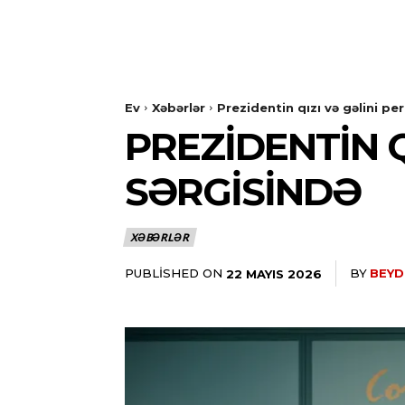
Ev
Xəbərlər
Prezidentin qızı və gəlini pe
PREZIDENTIN 
SƏRGISINDƏ
XƏBƏRLƏR
PUBLISHED ON
BY
BEYD
22 MAYIS 2026