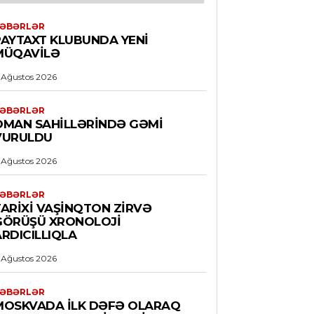
ƏBƏRLƏR
PAYTAXT KLUBUNDA YENI
MÜQAVILƏ
 Ağustos 2026
ƏBƏRLƏR
OMAN SAHILLƏRINDƏ GƏMI
VURULDU
 Ağustos 2026
ƏBƏRLƏR
TARIXI VAŞINQTON ZIRVƏ
GÖRÜŞÜ XRONOLOJI
RDICILLIQLA
 Ağustos 2026
ƏBƏRLƏR
MOSKVADA ILK DƏFƏ OLARAQ