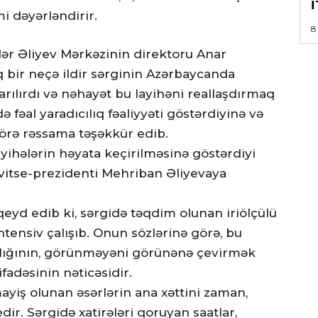
mi dəyərləndirir.
8
ər Əliyev Mərkəzinin direktoru Anar
ıq bir neçə ildir sərginin Azərbaycanda
arılırdı və nəhayət bu layihəni reallaşdırmaq
əal yaradıcılıq fəaliyyəti göstərdiyinə və
görə rəssama təşəkkür edib.
yihələrin həyata keçirilməsinə göstərdiyi
vitse-prezidenti Mehriban Əliyevaya
yd edib ki, sərgidə təqdim olunan iriölçülü
intensiv çalışıb. Onun sözlərinə görə, bu
aslığının, görünməyəni görünənə çevirmək
ifadəsinin nəticəsidir.
yiş olunan əsərlərin ana xəttini zaman,
ir. Sərgidə xatirələri qoruyan saatlar,