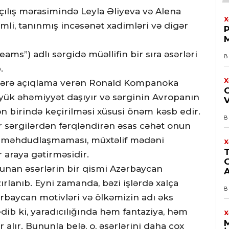
 açılış mərasimində Leyla Əliyeva və Alena
X
imli, tanınmış incəsənət xadimləri və digər
eams”) adlı sərgidə müəllifin bir sıra əsərləri
8
.
X
stlərə açıqlama verən Ronald Kompanoka
öyük əhəmiyyət daşıyır və sərginin Avropanın
birində keçirilməsi xüsusi önəm kəsb edir.
8
r sərgilərdən fərqləndirən əsas cəhət onun
lə məhdudlaşmaması, müxtəlif mədəni
X
r araya gətirməsidir.
lunan əsərlərin bir qismi Azərbaycan
A
lanıb. Eyni zamanda, bəzi işlərdə xalça
8
ərbaycan motivləri və ölkəmizin adı əks
ib ki, yaradıcılığında həm fantaziya, həm
X
 alır. Bununla belə, o, əsərlərini daha çox