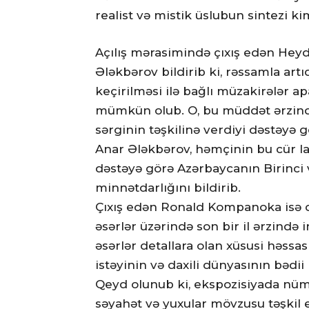
realist və mistik üslubun sintezi ki
Açılış mərasimində çıxış edən Heyd
Ələkbərov bildirib ki, rəssamla art
keçirilməsi ilə bağlı müzakirələr ap
mümkün olub. O, bu müddət ərzində f
sərginin təşkilinə verdiyi dəstəyə 
Anar Ələkbərov, həmçinin bu cür la
dəstəyə görə Azərbaycanın Birinci 
minnətdarlığını bildirib.
Çıxış edən Ronald Kompanoka isə qe
əsərlər üzərində son bir il ərzində 
əsərlər detallara olan xüsusi həss
istəyinin və daxili dünyasının bədii 
Qeyd olunub ki, ekspozisiyada nüma
səyahət və yuxular mövzusu təşkil ed