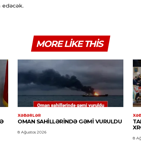
m edəcək.
MORE LIKE THIS
XƏBƏRLƏR
XƏ
LƏ
OMAN SAHILLƏRINDƏ GƏMI VURULDU
TA
XR
8 Ağustos 2026
8 Ağ