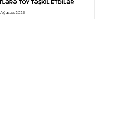
ITLƏRƏ TOY TƏŞKIL ETDILƏR
 Ağustos 2026