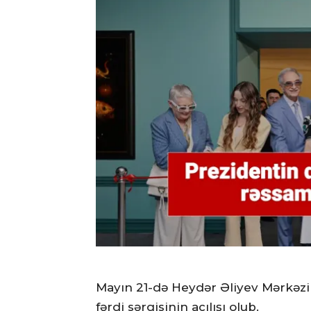
Mayın 21-də Heydər Əliyev Mərkə
fərdi sərgisinin açılışı olub.