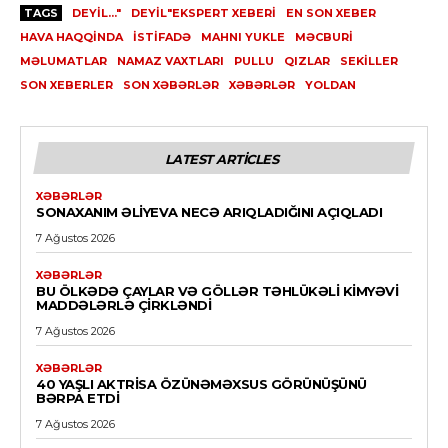
TAGS
DEYIL..."
DEYIL"EKSPERT XEBERI
EN SON XEBER
HAVA HAQQINDA
ISTIFADƏ
MAHNI YUKLE
MƏCBURI
MƏLUMATLAR
NAMAZ VAXTLARI
PULLU
QIZLAR
SEKILLER
SON XEBERLER
SON XƏBƏRLƏR
XƏBƏRLƏR
YOLDAN
LATEST ARTICLES
XƏBƏRLƏR
SONAXANIM ƏLIYEVA NECƏ ARIQLADIĞINI AÇIQLADI
7 Ağustos 2026
XƏBƏRLƏR
BU ÖLKƏDƏ ÇAYLAR VƏ GÖLLƏR TƏHLÜKƏLI KIMYƏVI
MADDƏLƏRLƏ ÇIRKLƏNDI
7 Ağustos 2026
XƏBƏRLƏR
40 YAŞLI AKTRISA ÖZÜNƏMƏXSUS GÖRÜNÜŞÜNÜ
BƏRPA ETDI
7 Ağustos 2026