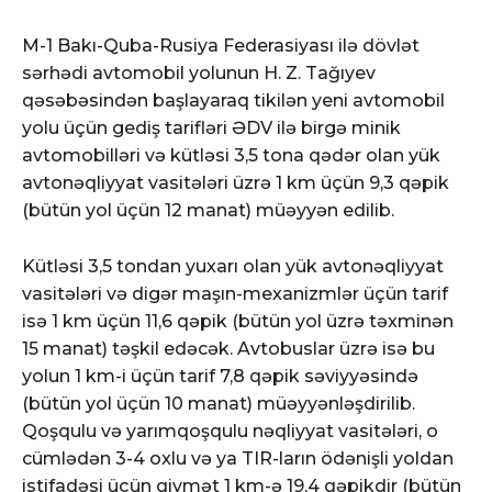
M-1 Bakı-Quba-Rusiya Federasiyası ilə dövlət
sərhədi avtomobil yolunun H. Z. Tağıyev
qəsəbəsindən başlayaraq tikilən yeni avtomobil
yolu üçün gediş tarifləri ƏDV ilə birgə minik
avtomobilləri və kütləsi 3,5 tona qədər olan yük
avtonəqliyyat vasitələri üzrə 1 km üçün 9,3 qəpik
(bütün yol üçün 12 manat) müəyyən edilib.
Kütləsi 3,5 tondan yuxarı olan yük avtonəqliyyat
vasitələri və digər maşın-mexanizmlər üçün tarif
isə 1 km üçün 11,6 qəpik (bütün yol üzrə təxminən
15 manat) təşkil edəcək. Avtobuslar üzrə isə bu
yolun 1 km-i üçün tarif 7,8 qəpik səviyyəsində
(bütün yol üçün 10 manat) müəyyənləşdirilib.
Qoşqulu və yarımqoşqulu nəqliyyat vasitələri, o
cümlədən 3-4 oxlu və ya TIR-ların ödənişli yoldan
istifadəsi üçün qiymət 1 km-ə 19,4 qəpikdir (bütün