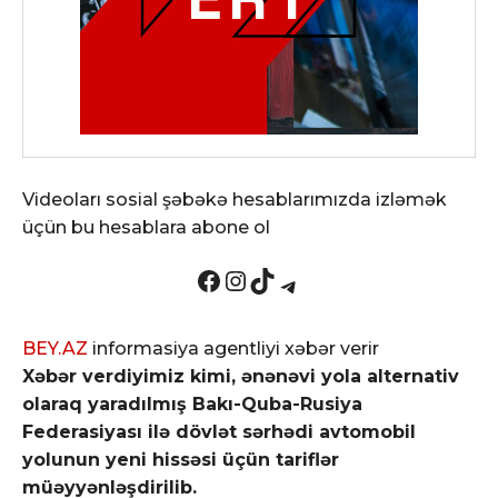
Videoları sosial şəbəkə hesablarımızda izləmək
üçün bu hesablara abone ol
Facebook
Instagram
TikTok
Telegram
BEY.AZ
informasiya agentliyi xəbər verir
Xəbər verdiyimiz kimi, ənənəvi yola alternativ
olaraq yaradılmış Bakı-Quba-Rusiya
Federasiyası ilə dövlət sərhədi avtomobil
yolunun yeni hissəsi üçün tariflər
müəyyənləşdirilib.