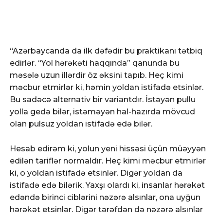
“Azərbaycanda da ilk dəfədir bu praktikanı tətbiq
edirlər. “Yol hərəkəti haqqında” qanunda bu
məsələ uzun illərdir öz əksini tapıb. Heç kimi
məcbur etmirlər ki, həmin yoldan istifadə etsinlər.
Bu sadəcə alternativ bir variantdır. İstəyən pullu
yolla gedə bilər, istəməyən hal-hazırda mövcud
olan pulsuz yoldan istifadə edə bilər.
Hesab edirəm ki, yolun yeni hissəsi üçün müəyyən
edilən tariflər normaldır. Heç kimi məcbur etmirlər
ki, o yoldan istifadə etsinlər. Digər yoldan da
istifadə edə bilərik. Yaxşı olardı ki, insanlar hərəkət
edəndə birinci ciblərini nəzərə alsınlar, ona uyğun
hərəkət etsinlər. Digər tərəfdən də nəzərə alsınlar