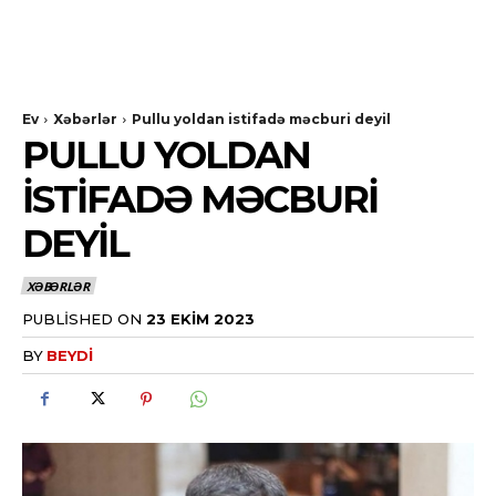
Ev
Xəbərlər
Pullu yoldan istifadə məcburi deyil
PULLU YOLDAN
ISTIFADƏ MƏCBURI
DEYIL
XƏBƏRLƏR
PUBLISHED ON
23 EKIM 2023
BY
BEYDI