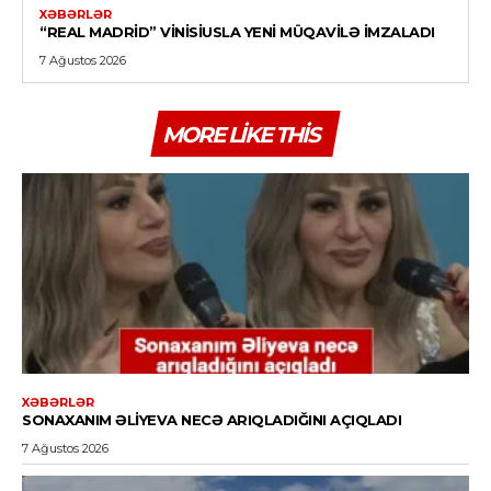
XƏBƏRLƏR
“REAL MADRID” VINISIUSLA YENI MÜQAVILƏ IMZALADI
7 Ağustos 2026
MORE LIKE THIS
XƏBƏRLƏR
SONAXANIM ƏLIYEVA NECƏ ARIQLADIĞINI AÇIQLADI
7 Ağustos 2026