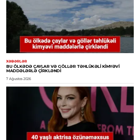
XƏBƏRLƏR
BU ÖLKƏDƏ ÇAYLAR VƏ GÖLLƏR TƏHLÜKƏLI KIMYƏVI
MADDƏLƏRLƏ ÇIRKLƏNDI
7 Ağustos 2026