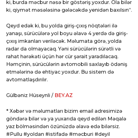
ki, burda məcbur nəsə bir göstəriş yoxdur. Ola bilər
ki, qiymət məsələsinə gələcəkdə yenidən baxılsın”.
Qeyd edək ki, bu yolda giriş-çıxış nöqtələri ilə
yanaşı, sürücülərə yol boyu əlavə 4 yerdə də giriş-
çıxış imkanları veriləcək. Məlumata görə, yolda
radar da olmayacaq. Yəni sürücülərin sürətli və
rahat hərəkəti üçün hər cür şərait yaradılacaq.
Həmçinin, sürücülərin avtomobili saxlayıb ödəniş
etmələrinə də ehtiyac yoxdur. Bu sistem də
avtomatlaşdırılır.
Gülbəniz Hüseynli /
BEY.AZ
* Xəbər və məlumatları bizim email adresimizə
göndərə bilər və ya yuxarıda qeyd edilən Məqalə
yaz bölməsindən özünüzdə əlavə edə bilərsiz.
#Pullu #yoldan #istifadə #məcburi #deyil