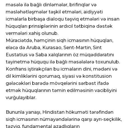
məsələ ilə bağlı dinləmələr, brifinqlər və
məsləhətləşmələr təşkil etmələri, aidiyyəti
icmalarla birbaşa dialoqu təşviq etmələri və insan
hüquqları prinsiplərinin ardıcıl tətbiqinə dəstək
vermələri xahiş olunub.
Müraciətdə, həmçinin siqh icmasının hüquqları,
eləcə də Aruba, Kurasao, Sent-Martin, Sint
Eustatius və Saba xalqlarının öz müqəddəratını
təyinetmə hüququ ilə bağlı məsələlərə toxunulub.
Konfrans iştirakçıları bu icmaların dini, mədəni və
dil kimliklərini qorumaq, siyasi və konstitusion
gələcəkləri barədə mövqelərini sərbəst ifadə
etmək hüquqlarının təmin edilməsinin vacibliyini
vurğulayıblar.
Bununla yanaşı, Hindistan hökuməti tərəfindən
siqh icmasının nümayəndələrinə qarşı ayrı-seçkilik,
təzyiq, fundamental azadlıqların