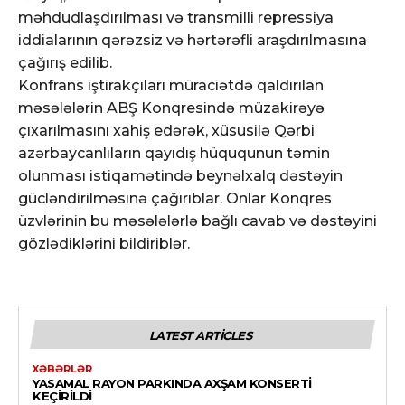
məhdudlaşdırılması və transmilli repressiya
iddialarının qərəzsiz və hərtərəfli araşdırılmasına
çağırış edilib.
Konfrans iştirakçıları müraciətdə qaldırılan
məsələlərin ABŞ Konqresində müzakirəyə
çıxarılmasını xahiş edərək, xüsusilə Qərbi
azərbaycanlıların qayıdış hüququnun təmin
olunması istiqamətində beynəlxalq dəstəyin
gücləndirilməsinə çağırıblar. Onlar Konqres
üzvlərinin bu məsələlərlə bağlı cavab və dəstəyini
gözlədiklərini bildiriblər.
LATEST ARTICLES
XƏBƏRLƏR
YASAMAL RAYON PARKINDA AXŞAM KONSERTI
KEÇIRILDI