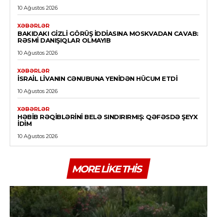
10 Ağustos 2026
XƏBƏRLƏR
BAKIDAKI GIZLI GÖRÜŞ IDDIASINA MOSKVADAN CAVAB:
RƏSMI DANIŞIQLAR OLMAYIB
10 Ağustos 2026
XƏBƏRLƏR
İSRAIL LIVANIN CƏNUBUNA YENIDƏN HÜCUM ETDI
10 Ağustos 2026
XƏBƏRLƏR
HƏBIB RƏQIBLƏRINI BELƏ SINDIRIRMIŞ: QƏFƏSDƏ ŞEYX
IDIM
10 Ağustos 2026
MORE LIKE THIS