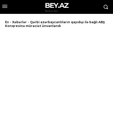
BEY.AZ
Xəbərlər
Ev
Xəbərlər
Qərbi azərbaycanlıların qayıdışı ilə bağlı ABŞ
Konqresinə müraciət ünvanlandı