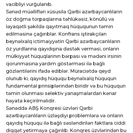
vacibliyi vurğulanıb.
Sənəd müəllifləri xüsusilə Qərbi azərbaycanlıların
öz doğma torpaqlarına təhlükəsiz, könüllü və
ləyaqətli şəkildə qayıtmaq hüququnun təmin
edilməsinə çağırıblar. Konfrans iştirakçıları
beynəlxalq ictimaiyyətin Qərbi azərbaycanlıların
öz yurdlarına qayıdışına dəstək verməsi, onların
mülkiyyət hüquqlarının bərpası və mədəni irsinin
qorunmasına yardım göstərməsi ilə bağlı
gözləntilərini ifadə ediblər. Müraciətdə qeyd
olunub ki, qayıdış hüququ beynəlxalq hüququn
fundamental prinsiplərindən biridir və bu hüququn
təmin olunması selektiv yanaşmalardan kənar
həyata keçirilməlidir.
Sənəddə ABŞ Konqresi üzvləri Qərbi
azərbaycanlıların üzləşdiyi problemlərə və onların
qayıdış hüququ ilə bağlı səsləndirilən faktlara ciddi
diqqət yetirməyə çağırılıb. Konqres üzvlərindən bu