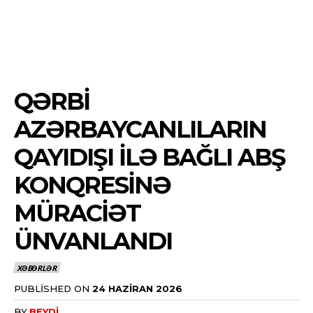
QƏRBI
AZƏRBAYCANLILARIN
QAYIDIŞI ILƏ BAĞLI ABŞ
KONQRESINƏ
MÜRACIƏT
ÜNVANLANDI
XƏBƏRLƏR
PUBLISHED ON
24 HAZIRAN 2026
BY
BEYDI