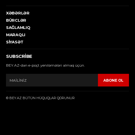
XƏBƏRLƏR
BÜRCLƏR
SAĞLAMLIQ
MARAQLI
SIYASƏT
SUBSCRIBE
BEY.AZ-dan e-poçt yeniləmələri almaq üçün.
ABONE OL
© BEY.AZ BÜTÜN HÜQUQLAR QORUNUR