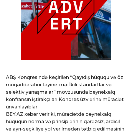
ABŞ Konqresində keçirilən “Qayıdış hüququ və öz
müqəddəratını təyinetmə: İkili standartlar və
selektiv yanaşmalar” mövzusunda beynəlxalq
konfransın iştirakçıları Konqres üzvlərinə müraciət
ünvanlayıblar.
BEY.AZ xəbər verir ki, müraciətdə beynəlxalq
hüququn norma və prinsiplərinin qərəzsiz, ardıcıl
və ayrı-seçkiliyə yol verilmədən tətbiq edilməsinin