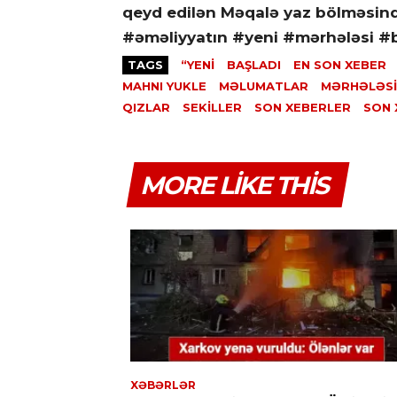
qeyd edilən Məqalə yaz bölməsind
#əməliyyatın #yeni #mərhələsi #b
TAGS
“YENI
BAŞLADI
EN SON XEBER
MAHNI YUKLE
MƏLUMATLAR
MƏRHƏLƏSI
QIZLAR
SEKILLER
SON XEBERLER
SON
MORE LIKE THIS
XƏBƏRLƏR