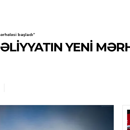
ərhələsi başladı”
LIYYATIN YENI MƏR