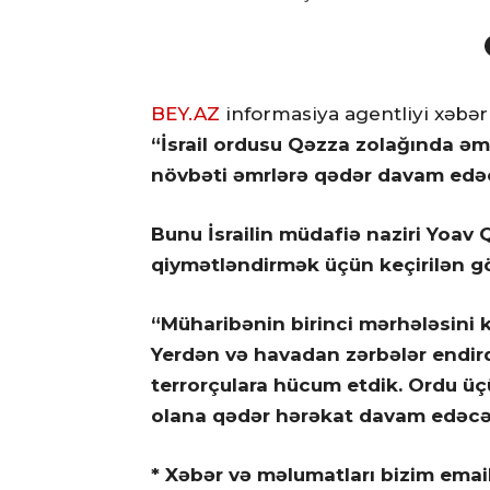
Face
BEY.AZ
informasiya agentliyi xəbər
“İsrail ordusu Qəzza zolağında əm
növbəti əmrlərə qədər davam edəc
Bunu İsrailin müdafiə naziri Yoav Q
qiymətləndirmək üçün keçirilən gö
“Müharibənin birinci mərhələsini 
Yerdən və havadan zərbələr endird
terrorçulara hücum etdik. Ordu üç
olana qədər hərəkat davam edəcək”,
* Xəbər və məlumatları bizim emai