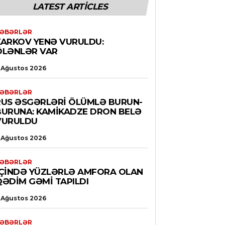
LATEST ARTICLES
ƏBƏRLƏR
XARKOV YENƏ VURULDU:
ÖLƏNLƏR VAR
 Ağustos 2026
ƏBƏRLƏR
RUS ƏSGƏRLƏRI ÖLÜMLƏ BURUN-
BURUNA: KAMIKADZE DRON BELƏ
VURULDU
 Ağustos 2026
ƏBƏRLƏR
İÇINDƏ YÜZLƏRLƏ AMFORA OLAN
QƏDIM GƏMI TAPILDI
 Ağustos 2026
ƏBƏRLƏR