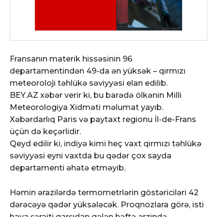
Fransanın materik hissəsinin 96
departamentindən 49-da ən yüksək – qırmızı
meteoroloji təhlükə səviyyəsi elan edilib.
BEY.AZ xəbər verir ki, bu barədə ölkənin Milli
Meteorologiya Xidməti məlumat yayıb.
Xəbərdarlıq Paris və paytaxt regionu İl-de-Frans
üçün də keçərlidir.
Qeyd edilir ki, indiyə kimi heç vaxt qırmızı təhlükə
səviyyəsi eyni vaxtda bu qədər çox sayda
departamenti əhatə etməyib.
Həmin ərazilərdə termometrlərin göstəriciləri 42
dərəcəyə qədər yüksələcək. Proqnozlara görə, isti
hava şəraiti qarşıdan gələn həftə ərzində