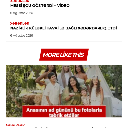
XƏBƏRLƏR
MESSI ŞOU GÖSTƏRDI – VİDEO
6 Ağustos 2026
XƏBƏRLƏR
NAZIRLIK KÜLƏKLI HAVA ILƏ BAĞLI XƏBƏRDARLIQ ETDI
6 Ağustos 2026
MORE LIKE THIS
XƏBƏRLƏR