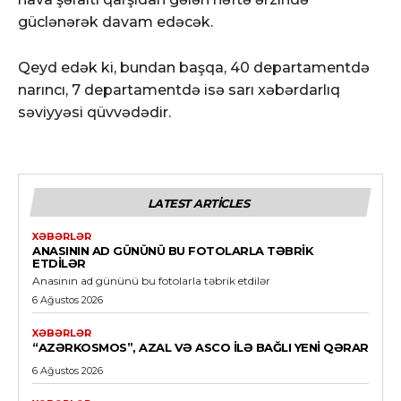
güclənərək davam edəcək.
Qeyd edək ki, bundan başqa, 40 departamentdə
narıncı, 7 departamentdə isə sarı xəbərdarlıq
səviyyəsi qüvvədədir.
LATEST ARTICLES
XƏBƏRLƏR
ANASININ AD GÜNÜNÜ BU FOTOLARLA TƏBRIK
ETDILƏR
Anasının ad gününü bu fotolarla təbrik etdilər
6 Ağustos 2026
XƏBƏRLƏR
“AZƏRKOSMOS”, AZAL VƏ ASCO ILƏ BAĞLI YENI QƏRAR
6 Ağustos 2026