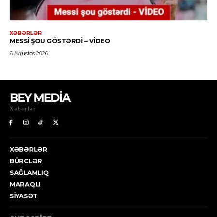
BEY MEDİA
Xəbərlər
XƏBƏRLƏR
BÜRCLƏR
SAĞLAMLIQ
MARAQLI
SIYASƏT