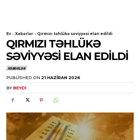
Ev
Xəbərlər
Qırmızı təhlükə səviyyəsi elan edildi
QIRMIZI TƏHLÜKƏ
SƏVIYYƏSI ELAN EDILDI
XƏBƏRLƏR
PUBLISHED ON
21 HAZIRAN 2026
BY
BEYDI