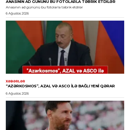
ANASININ AD GÜNÜNÜ BU FOTOLARLA TƏBRIK ETDILƏR
Anasının ad gününü bu fotolarla təbrik etdilər
6 Ağustos 2026
XƏBƏRLƏR
“AZƏRKOSMOS”, AZAL VƏ ASCO ILƏ BAĞLI YENI QƏRAR
6 Ağustos 2026