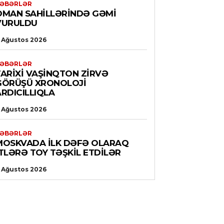
ƏBƏRLƏR
OMAN SAHILLƏRINDƏ GƏMI
VURULDU
 Ağustos 2026
ƏBƏRLƏR
TARIXI VAŞINQTON ZIRVƏ
GÖRÜŞÜ XRONOLOJI
RDICILLIQLA
 Ağustos 2026
ƏBƏRLƏR
MOSKVADA ILK DƏFƏ OLARAQ
ITLƏRƏ TOY TƏŞKIL ETDILƏR
 Ağustos 2026