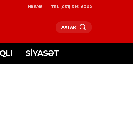
HESAB
TEL (051) 316-6362
AXTAR
QLI
SIYASƏT