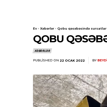
Ev
Xəbərlər
Qobu qəsəbəsində sursatlar 
QOBU QƏSƏBƏ
XƏBƏRLƏR
PUBLISHED ON
BY
BEYD
22 OCAK 2022