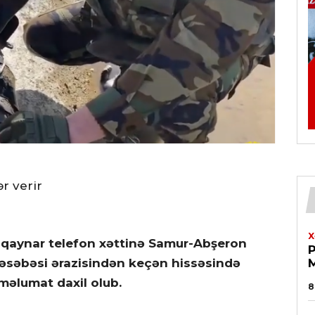
r verir
X
2” qaynar telefon xəttinə Samur-Abşeron
əsəbəsi ərazisindən keçən hissəsində
məlumat daxil olub.
8