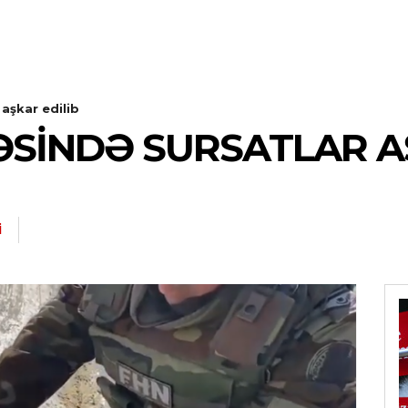
aşkar edilib
SINDƏ SURSATLAR AŞ
I