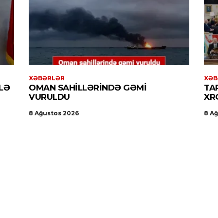
XƏBƏRLƏR
XƏB
LƏ
OMAN SAHILLƏRINDƏ GƏMI
TA
VURULDU
XR
8 Ağustos 2026
8 A