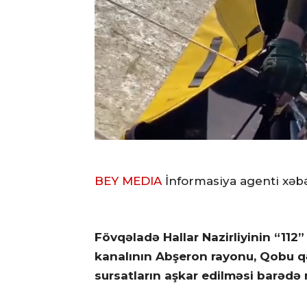
BEY MEDIA
İnformasiya agenti xəbə
Fövqəladə Hallar Nazirliyinin “11
kanalının Abşeron rayonu, Qobu q
sursatların aşkar edilməsi barədə 