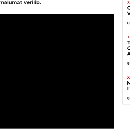
məlumat verilib.
X
8
X
A
8
X
8