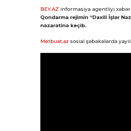
BEY.AZ
informasiya agentliyi xəbər
Qondarma rejimin “Daxili İşlər Naz
nəzarətinə keçib.
Metbuat.az
sosial şəbəkələrdə yayı