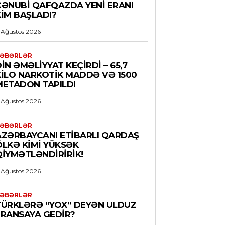
CƏNUBI QAFQAZDA YENI ERANI
KIM BAŞLADI?
 Ağustos 2026
ƏBƏRLƏR
İN ƏMƏLIYYAT KEÇIRDI – 65,7
KILO NARKOTIK MADDƏ VƏ 1500
METADON TAPILDI
 Ağustos 2026
ƏBƏRLƏR
AZƏRBAYCANI ETIBARLI QARDAŞ
ÖLKƏ KIMI YÜKSƏK
QIYMƏTLƏNDIRIRIK!
 Ağustos 2026
ƏBƏRLƏR
TÜRKLƏRƏ “YOX” DEYƏN ULDUZ
FRANSAYA GEDIR?