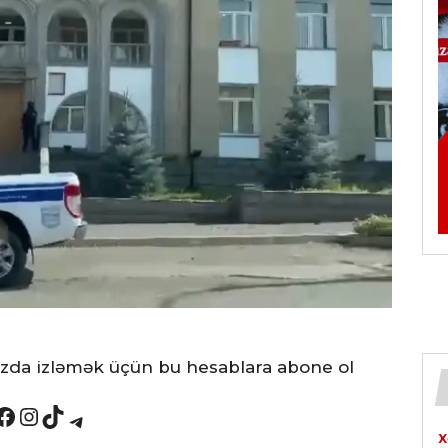
ızda izləmək üçün bu hesablara abone ol
book
Instagram
TikTok
Telegram
X