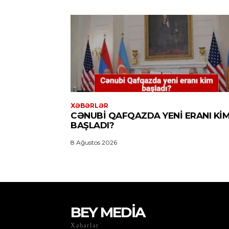
XƏBƏRLƏR
CƏNUBI QAFQAZDA YENI ERANI KI
BAŞLADI?
8 Ağustos 2026