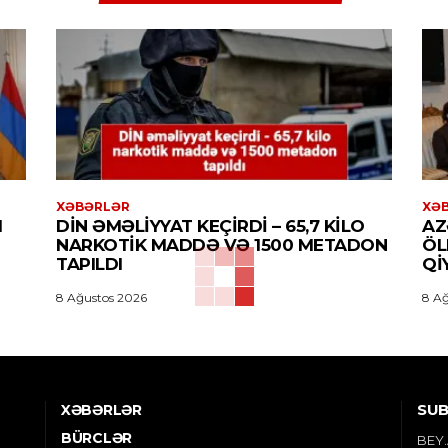
XƏBƏRLƏR
XƏ
M
DİN ƏMƏLIYYAT KEÇIRDI – 65,7 KILO
AZ
NARKOTIK MADDƏ VƏ 1500 METADON
ÖL
TAPILDI
QI
8 Ağustos 2026
8 Ağ