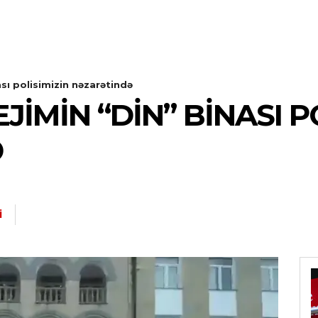
sı polisimizin nəzarətində
MIN “DİN” BINASI PO
Ə
I