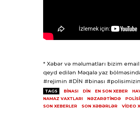
* Xəbər və məlumatları bizim email
qeyd edilən Məqalə yaz bölməsind
#rejimin #DİN #binası #polisimizi
TAGS
BINASI
DIN
EN SON XEBER
HA
NAMAZ VAXTLARI
NƏZARƏTINDƏ
POLIS
SON XEBERLER
SON XƏBƏRLƏR
VİDEO 