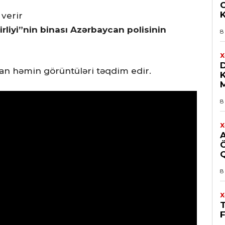
 verir
irliyi”nin binası Azərbaycan polisinin
8
X
D
lan həmin görüntüləri təqdim edir.
8
X
8
X