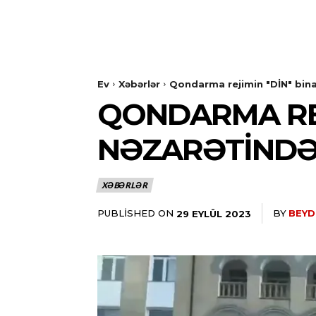
Ev
Xəbərlər
Qondarma rejimin "DİN" bina
QONDARMA REJI
NƏZARƏTIND
XƏBƏRLƏR
PUBLISHED ON
BY
BEYD
29 EYLÜL 2023