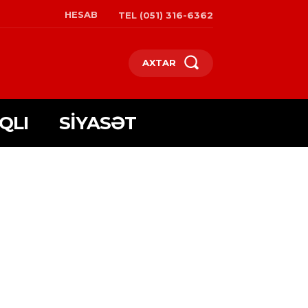
HESAB
TEL (051) 316-6362
AXTAR
QLI
SIYASƏT