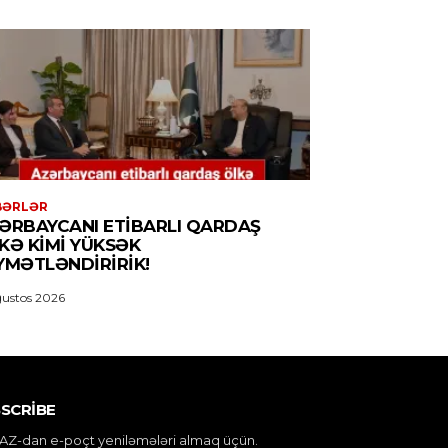
BƏRLƏR
ƏRBAYCANI ETIBARLI QARDAŞ
KƏ KIMI YÜKSƏK
YMƏTLƏNDIRIRIK!
ustos 2026