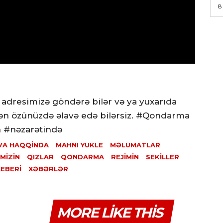
8
 adresimizə göndərə bilər və ya yuxarıda
ən özünüzdə əlavə edə bilərsiz. #Qondarma
n #nəzarətində
VA HAQQINDA
MAHNI YUKLE
MƏLUMATLAR
IMIZIN
QIZLAR
QONDARMA
REJIMIN
SEKILLER
XEBERI
XƏBƏRLƏR
MORE LIKE THIS