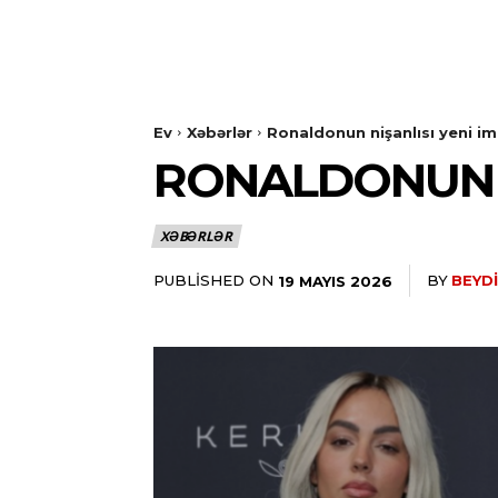
Ev
Xəbərlər
Ronaldonun nişanlısı yeni im
RONALDONUN N
XƏBƏRLƏR
PUBLISHED ON
BY
BEYDI
19 MAYIS 2026