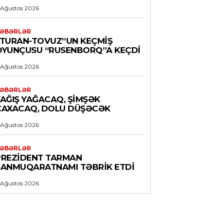
 Ağustos 2026
ƏBƏRLƏR
“TURAN-TOVUZ”UN KEÇMIŞ
OYUNÇUSU “RUSENBORQ”A KEÇDI
 Ağustos 2026
ƏBƏRLƏR
YAĞIŞ YAĞACAQ, ŞIMŞƏK
ÇAXACAQ, DOLU DÜŞƏCƏK
 Ağustos 2026
ƏBƏRLƏR
PREZIDENT TARMAN
ŞANMUQARATNAMI TƏBRIK ETDI
 Ağustos 2026