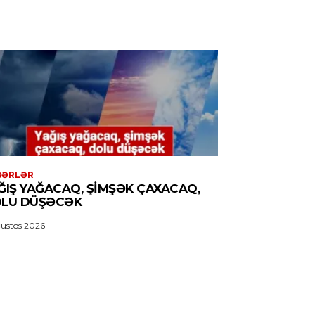
BƏRLƏR
ĞIŞ YAĞACAQ, ŞIMŞƏK ÇAXACAQ,
LU DÜŞƏCƏK
ustos 2026