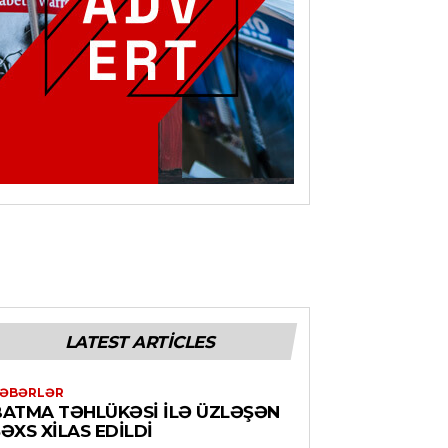
LATEST ARTICLES
ƏBƏRLƏR
BATMA TƏHLÜKƏSI ILƏ ÜZLƏŞƏN
ƏXS XILAS EDILDI