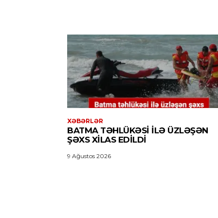
XƏBƏRLƏR
BATMA TƏHLÜKƏSI ILƏ ÜZLƏŞƏN
ŞƏXS XILAS EDILDI
9 Ağustos 2026