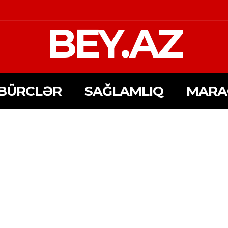
BEY.AZ
BÜRCLƏR
SAĞLAMLIQ
MARA