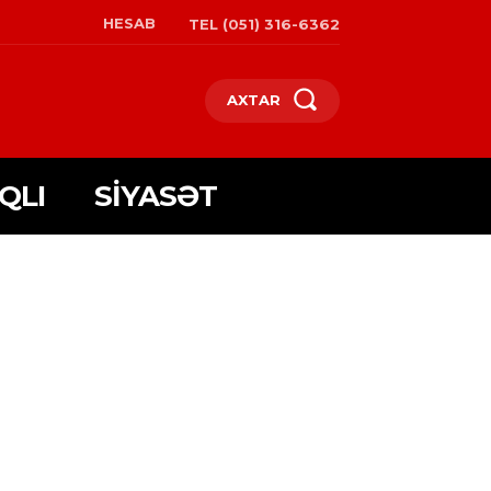
HESAB
TEL (051) 316-6362
AXTAR
QLI
SIYASƏT