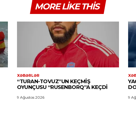
MORE LIKE THIS
XƏBƏRLƏR
XƏ
“TURAN-TOVUZ”UN KEÇMIŞ
YA
OYUNÇUSU “RUSENBORQ”A KEÇDI
DO
9 Ağustos 2026
9 Ağ