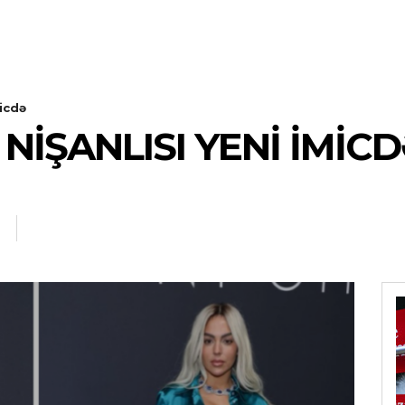
icdə
IŞANLISI YENI IMIC