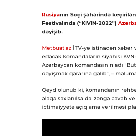
Rusiya
nın Soçi şəhərində keçiril
Festivalında (“KiViN-2022”)
Azərb
dəyişib.
Metbuat.az
İTV-yə istinadən xəbər ve
edəcək komandaların siyahısı KVN-
Azərbaycan komandasının adı “Buta
dəyişmək qərarına gəlib”, – məlumat
Qeyd olunub ki, komandanın rəhbə
əlaqə saxlanılsa da, zəngə cavab v
ictimaiyyətə açıqlama verilməsi plan