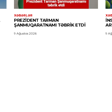
XƏBƏRLƏR
XƏ
PREZIDENT TARMAN
İN
ŞANMUQARATNAMI TƏBRIK ETDI
AR
9 Ağustos 2026
9 Ağ