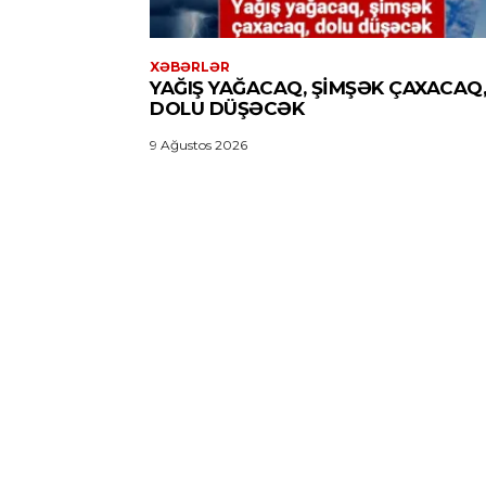
XƏBƏRLƏR
YAĞIŞ YAĞACAQ, ŞIMŞƏK ÇAXACAQ,
DOLU DÜŞƏCƏK
9 Ağustos 2026