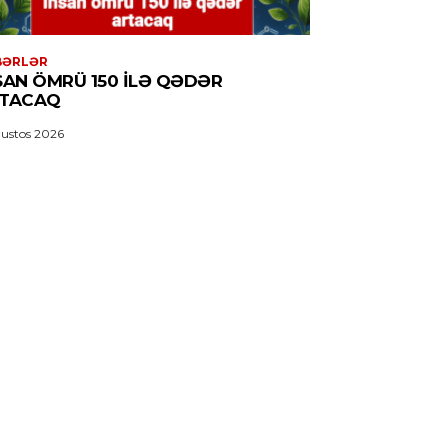
BƏRLƏR
SAN ÖMRÜ 150 ILƏ QƏDƏR
TACAQ
ustos 2026