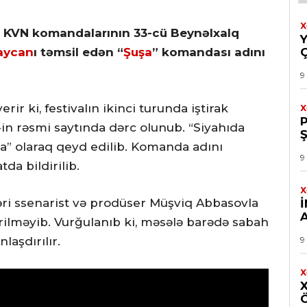
X
ən KVN komandalarının 33-cü Beynəlxalq
aycan
ı təmsil edən “
Şuşa
” komandası adını
9
rir ki, festivalın ikinci turunda iştirak
X
in rəsmi saytında dərc olunub. “Siyahıda
” olaraq qeyd edilib. Komanda adını
9
da bildirilib.
X
ri ssenarist və prodüser Müşviq Abbasovla
erilməyib. Vurğulanıb ki, məsələ barədə sabah
laşdırılır.
9
X