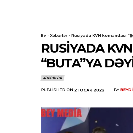
Ev
Xəbərlər
Rusiyada KVN komandası “Şuş
RUSIYADA KVN
“BUTA”YA DƏY
XƏBƏRLƏR
PUBLISHED ON
BY
BEYDI
21 OCAK 2022