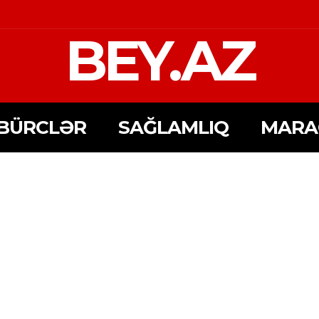
BEY.AZ
BÜRCLƏR
SAĞLAMLIQ
MARA