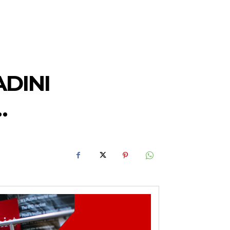
DINI
…