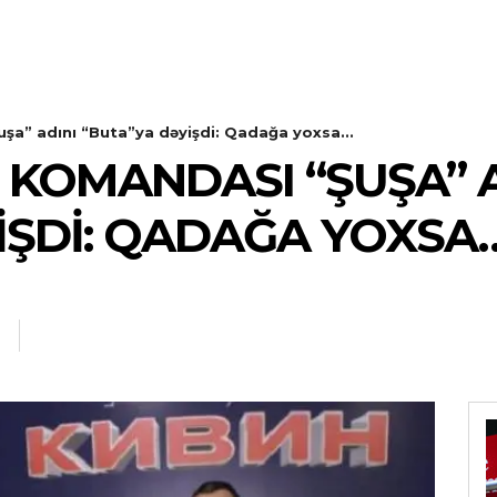
a” adını “Buta”ya dəyişdi: Qadağa yoxsa...
 KOMANDASI “ŞUŞA” A
IŞDI: QADAĞA YOXSA