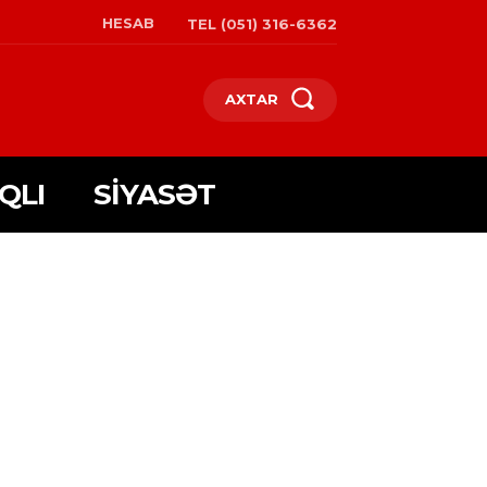
HESAB
TEL (051) 316-6362
AXTAR
QLI
SIYASƏT