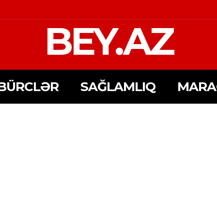
BEY.AZ
BÜRCLƏR
SAĞLAMLIQ
MARA