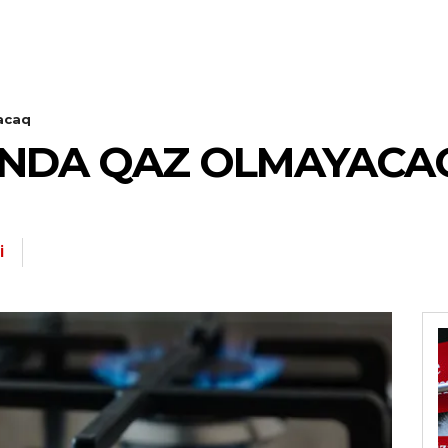
acaq
ONDA QAZ OLMAYACA
I