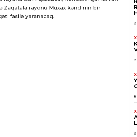
R
isə Zaqatala rayonu Muxax kəndinin bir
əti fasilə yaranacaq.
8
X
8
X
8
X
8