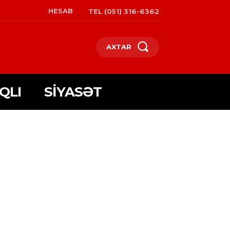
HESAB
TEL (051) 316-6362
AXTAR
QLI
SIYASƏT