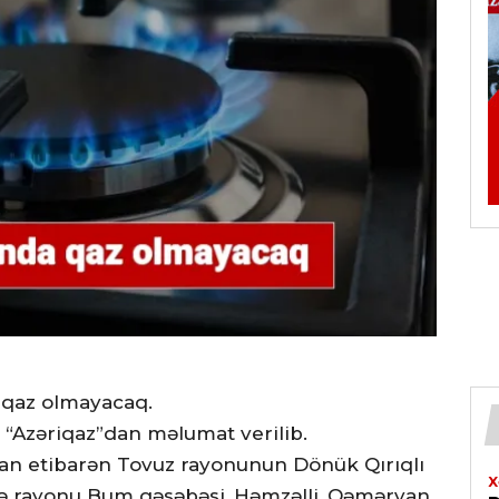
 qaz olmayacaq.
ə “Azəriqaz”dan məlumat verilib.
dan etibarən Tovuz rayonunun Dönük Qırıqlı
X
lə rayonu Bum qəsəbəsi, Həmzəlli, Qəmərvan