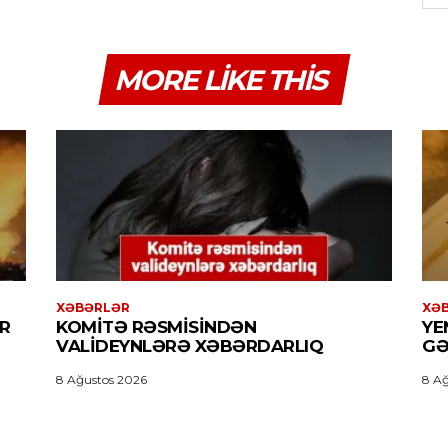
MORE LIKE THIS
XƏBƏRLƏR
XƏ
R
KOMITƏ RƏSMISINDƏN
YE
VALIDEYNLƏRƏ XƏBƏRDARLIQ
GƏ
8 Ağustos 2026
8 Ağ