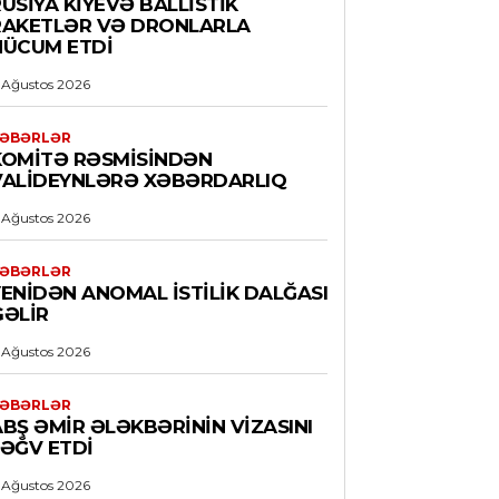
USIYA KIYEVƏ BALLISTIK
RAKETLƏR VƏ DRONLARLA
HÜCUM ETDI
 Ağustos 2026
ƏBƏRLƏR
KOMITƏ RƏSMISINDƏN
VALIDEYNLƏRƏ XƏBƏRDARLIQ
 Ağustos 2026
ƏBƏRLƏR
YENIDƏN ANOMAL ISTILIK DALĞASI
GƏLIR
 Ağustos 2026
ƏBƏRLƏR
ABŞ ƏMIR ƏLƏKBƏRININ VIZASINI
LƏĞV ETDI
 Ağustos 2026