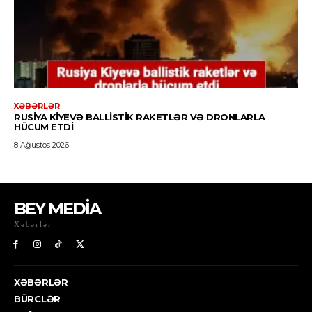
BEY MEDİA
Xəbərlər
XƏBƏRLƏR
BÜRCLƏR