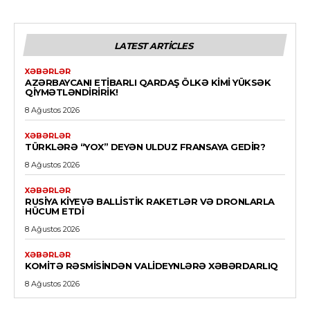
LATEST ARTICLES
XƏBƏRLƏR
AZƏRBAYCANI ETIBARLI QARDAŞ ÖLKƏ KIMI YÜKSƏK
QIYMƏTLƏNDIRIRIK!
8 Ağustos 2026
XƏBƏRLƏR
TÜRKLƏRƏ “YOX” DEYƏN ULDUZ FRANSAYA GEDIR?
8 Ağustos 2026
XƏBƏRLƏR
RUSIYA KIYEVƏ BALLISTIK RAKETLƏR VƏ DRONLARLA
HÜCUM ETDI
8 Ağustos 2026
XƏBƏRLƏR
KOMITƏ RƏSMISINDƏN VALIDEYNLƏRƏ XƏBƏRDARLIQ
8 Ağustos 2026