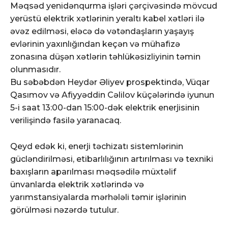
Məqsəd yenidənqurma işləri çərçivəsində mövcud
yerüstü elektrik xətlərinin yeraltı kabel xətləri ilə
əvəz edilməsi, eləcə də vətəndaşların yaşayış
evlərinin yaxınlığından keçən və mühafizə
zonasına düşən xətlərin təhlükəsizliyinin təmin
olunmasıdır.
Bu səbəbdən Heydər Əliyev prospektində, Vüqar
Qasımov və Afiyyəddin Cəlilov küçələrində iyunun
5-i saat 13:00-dan 15:00-dək elektrik enerjisinin
verilişində fasilə yaranacaq.
Qeyd edək ki, enerji təchizatı sistemlərinin
gücləndirilməsi, etibarlılığının artırılması və texniki
baxışların aparılması məqsədilə müxtəlif
ünvanlarda elektrik xətlərində və
yarımstansiyalarda mərhələli təmir işlərinin
görülməsi nəzərdə tutulur.