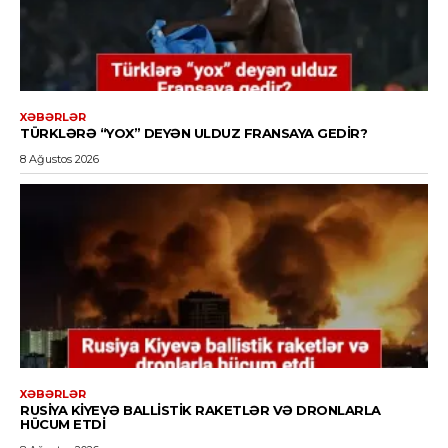
XƏBƏRLƏR
TÜRKLƏRƏ “YOX” DEYƏN ULDUZ FRANSAYA GEDIR?
8 Ağustos 2026
XƏBƏRLƏR
RUSIYA KIYEVƏ BALLISTIK RAKETLƏR VƏ DRONLARLA
HÜCUM ETDI