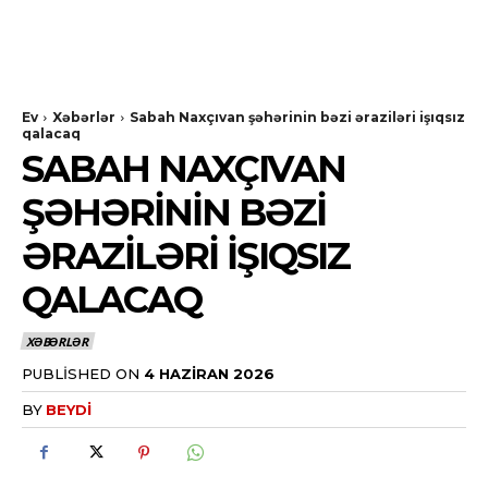
Ev
Xəbərlər
Sabah Naxçıvan şəhərinin bəzi əraziləri işıqsız
qalacaq
SABAH NAXÇIVAN
ŞƏHƏRININ BƏZI
ƏRAZILƏRI IŞIQSIZ
QALACAQ
XƏBƏRLƏR
PUBLISHED ON
4 HAZIRAN 2026
BY
BEYDI