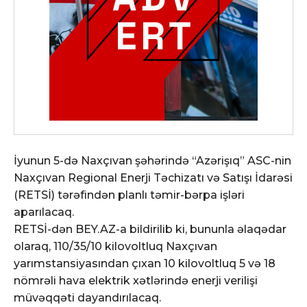
İyunun 5-də Naxçıvan şəhərində “Azərişıq” ASC-nin
Naxçıvan Regional Enerji Təchizatı və Satışı İdarəsi
(RETSİ) tərəfindən planlı təmir-bərpa işləri
aparılacaq.
RETSİ-dən BEY.AZ-a bildirilib ki, bununla əlaqədar
olaraq, 110/35/10 kilovoltluq Naxçıvan
yarımstansiyasından çıxan 10 kilovoltluq 5 və 18
nömrəli hava elektrik xətlərində enerji verilişi
müvəqqəti dayandırılacaq.