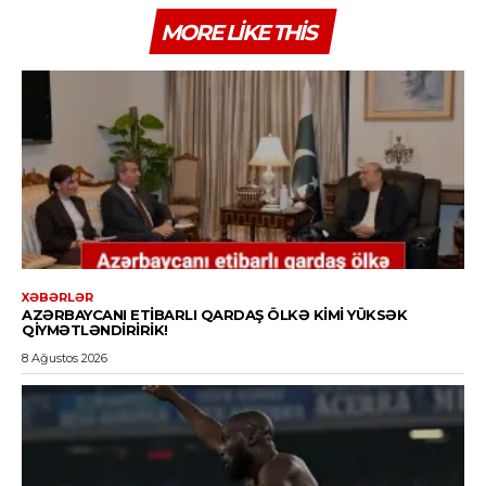
MORE LIKE THIS
XƏBƏRLƏR
AZƏRBAYCANI ETIBARLI QARDAŞ ÖLKƏ KIMI YÜKSƏK
QIYMƏTLƏNDIRIRIK!
8 Ağustos 2026