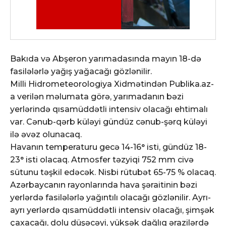
Bakıda və Abşeron yarımadasında mayın 18-də
fasilələrlə yağış yağacağı gözlənilir.
Milli Hidrometeorologiya Xidmətindən Publika.az-
a verilən məlumata görə, yarımadanın bəzi
yerlərində qısamüddətli intensiv olacağı ehtimalı
var. Cənub-qərb küləyi gündüz cənub-şərq küləyi
ilə əvəz olunacaq.
Havanın temperaturu gecə 14-16° isti, gündüz 18-
23° isti olacaq. Atmosfer təzyiqi 752 mm civə
sütunu təşkil edəcək. Nisbi rütubət 65-75 % olacaq.
Azərbaycanın rayonlarında hava şəraitinin bəzi
yerlərdə fasilələrlə yağıntılı olacağı gözlənilir. Ayrı-
ayrı yerlərdə qısamüddətli intensiv olacağı, şimşək
çaxacağı, dolu düşəcəyi, yüksək dağlıq ərazilərdə