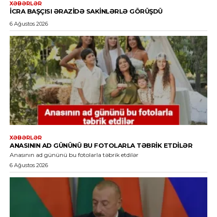
XƏBƏRLƏR
İCRA BAŞÇISI ƏRAZIDƏ SAKINLƏRLƏ GÖRÜŞDÜ
6 Ağustos 2026
XƏBƏRLƏR
ANASININ AD GÜNÜNÜ BU FOTOLARLA TƏBRIK ETDILƏR
Anasının ad gününü bu fotolarla təbrik etdilər
6 Ağustos 2026