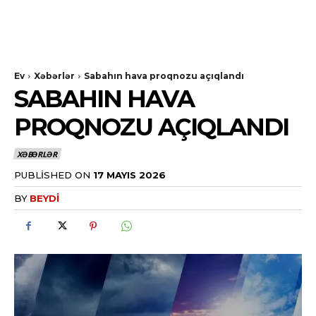
Ev
Xəbərlər
Sabahın hava proqnozu açıqlandı
SABAHIN HAVA
PROQNOZU AÇIQLANDI
XƏBƏRLƏR
PUBLISHED ON
17 MAYIS 2026
BY
BEYDI