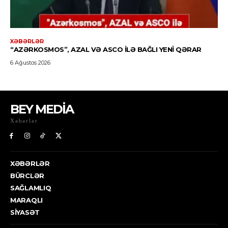
BEY MEDİA
Xəbərlər
XƏBƏRLƏR
BÜRCLƏR
SAĞLAMLIQ
MARAQLI
SIYASƏT