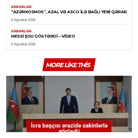
XƏBƏRLƏR
“AZƏRKOSMOS”, AZAL VƏ ASCO ILƏ BAĞLI YENI QƏRAR
6 Ağustos 2026
XƏBƏRLƏR
MESSI ŞOU GÖSTƏRDI – VİDEO
6 Ağustos 2026
MORE LIKE THIS