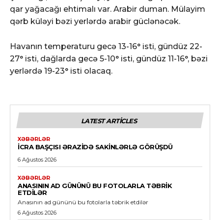
qar yağacağı ehtimalı var. Arabir duman. Mülayim
qərb küləyi bəzi yerlərdə arabir güclənəcək.
Havanın temperaturu gecə 13-16° isti, gündüz 22-
27° isti, dağlarda gecə 5-10° isti, gündüz 11-16°, bəzi
yerlərdə 19-23° isti olacaq.
LATEST ARTICLES
XƏBƏRLƏR
İCRA BAŞÇISI ƏRAZIDƏ SAKINLƏRLƏ GÖRÜŞDÜ
6 Ağustos 2026
XƏBƏRLƏR
ANASININ AD GÜNÜNÜ BU FOTOLARLA TƏBRIK
ETDILƏR
Anasının ad gününü bu fotolarla təbrik etdilər
6 Ağustos 2026