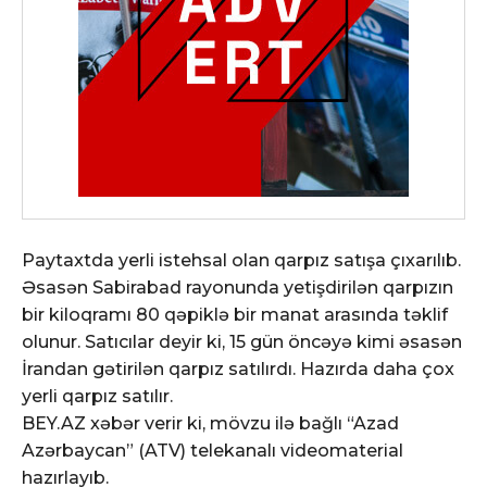
Paytaxtda yerli istehsal olan qarpız satışa çıxarılıb.
Əsasən Sabirabad rayonunda yetişdirilən qarpızın
bir kiloqramı 80 qəpiklə bir manat arasında təklif
olunur. Satıcılar deyir ki, 15 gün öncəyə kimi əsasən
İrandan gətirilən qarpız satılırdı. Hazırda daha çox
yerli qarpız satılır.
BEY.AZ xəbər verir ki, mövzu ilə bağlı “Azad
Azərbaycan” (ATV) telekanalı videomaterial
hazırlayıb.