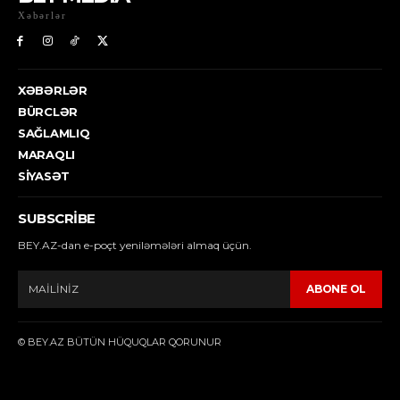
Xəbərlər
XƏBƏRLƏR
BÜRCLƏR
SAĞLAMLIQ
MARAQLI
SIYASƏT
SUBSCRIBE
BEY.AZ-dan e-poçt yeniləmələri almaq üçün.
ABONE OL
© BEY.AZ BÜTÜN HÜQUQLAR QORUNUR