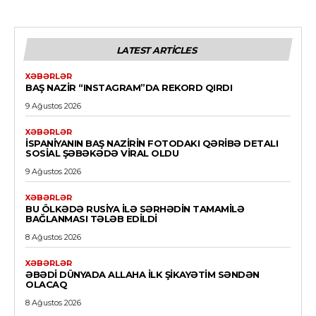
LATEST ARTICLES
XƏBƏRLƏR
BAŞ NAZIR “INSTAGRAM”DA REKORD QIRDI
9 Ağustos 2026
XƏBƏRLƏR
İSPANIYANIN BAŞ NAZIRIN FOTODAKI QƏRIBƏ DETALI
SOSIAL ŞƏBƏKƏDƏ VIRAL OLDU
9 Ağustos 2026
XƏBƏRLƏR
BU ÖLKƏDƏ RUSIYA ILƏ SƏRHƏDIN TAMAMILƏ
BAĞLANMASI TƏLƏB EDILDI
8 Ağustos 2026
XƏBƏRLƏR
ƏBƏDI DÜNYADA ALLAHA ILK ŞIKAYƏTIM SƏNDƏN
OLACAQ
8 Ağustos 2026