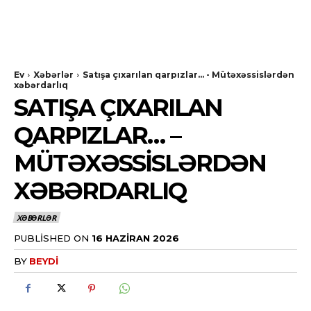
Ev
Xəbərlər
Satışa çıxarılan qarpızlar... - Mütəxəssislərdən
xəbərdarlıq
SATIŞA ÇIXARILAN
QARPIZLAR… –
MÜTƏXƏSSISLƏRDƏN
XƏBƏRDARLIQ
XƏBƏRLƏR
PUBLISHED ON
16 HAZIRAN 2026
BY
BEYDI