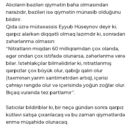
Alıcıların bəziləri qiymətin baha olmasından
narazıdır, bəziləri isə qiymətin münasib olduğunu
bildirir.
Qida üzrə mütəxəssis Eyyub Hüseynov deyir ki,
qarpız alarkən diqqətli olmaq lazımdır ki, sonradan
zəhərlənmə olmasın:
“Nitratların miqdarı 60 milliqramdan çox olanda,
əgər ondan çox istifadə olunarsa, zəhərlənmə verə
bilər. İstehlakçılar bilməlidirlər ki, nitratlanmış
qarpızlar çox böyük olur, qabığı qalın olur
(təxminən yarım santimetrdən artıq), içərisi
çəhrayı rəngdə olur və içərisində yoğun zoğlar olur.
Bıçaq vuranda tez partlamır”.
Satıcılar bildiriblər ki, bir neçə gündən sonra qarpız
kütləvi satışa çıxarılacaq və bu zaman qiymətlərdə
enmə müşahidə olunacaq.