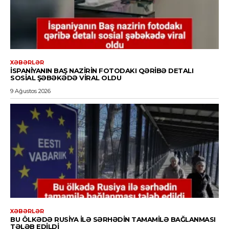
XƏBƏRLƏR
İSPANIYANIN BAŞ NAZIRIN FOTODAKI QƏRIBƏ DETALI
SOSIAL ŞƏBƏKƏDƏ VIRAL OLDU
9 Ağustos 2026
XƏBƏRLƏR
BU ÖLKƏDƏ RUSIYA ILƏ SƏRHƏDIN TAMAMILƏ BAĞLANMASI
TƏLƏB EDILDI