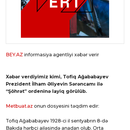
BEY.AZ
informasiya agentliyi xəbər verir
Xəbər verdiyimiz kimi, Tofiq Ağababayev
Prezident İlham Əliyevin Sərəncamı ilə
“Şöhrət” ordeninə layiq görülüb.
Metbuat.az
onun dosyesini təqdim edir:
Tofiq Ağababayev 1928-ci il sentyabrın 8-də
Bakıda hərbçi ailəsində anadan olub. Orta