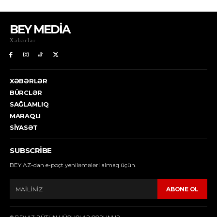
BEY MEDİA
Xəbərlər
XƏBƏRLƏR
BÜRCLƏR
SAĞLAMLIQ
MARAQLI
SIYASƏT
SUBSCRIBE
BEY.AZ-dan e-poçt yeniləmələri almaq üçün.
ABONE OL