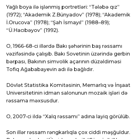
Yağlı boya ilə işlənmiş portretləri: “Tələbə qız”
(1972); “Akademik Z.Bünyadov” (1978); “Akademik
İ.Orucova” (1978); “Şah İsmayıl” (1988–89);
“Ü.Hacıbəyov” (1992).
O, 1966-68-ci illərdə Bakı şəhərinin baş rəssamı
vəzifəsində çalışıb. Bakı Sovetinin üzərində gerbin
bərpası, Bakının simvolik açarının düzəldiməsi
Tofiq Ağababayevin adı ilə bağlıdır.
Dövlət Statistika Komitəsinin, Memarlıq və İnşaat
Universitetinin idman salonunun mozaik işləri də
rəssama məxsusdur.
O, 2007-ci ildə “Xalq rəssamı” adına layiq görülüb.
Son illər rəssam rəngkarlıqla çox ciddi məşğuldur.