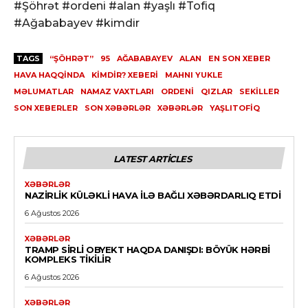
#Şöhrət #ordeni #alan #yaşlı #Tofiq
#Ağababayev #kimdir
TAGS
“ŞÖHRƏT”
95
AĞABABAYEV
ALAN
EN SON XEBER
HAVA HAQQINDA
KIMDIR? XEBERI
MAHNI YUKLE
MƏLUMATLAR
NAMAZ VAXTLARI
ORDENI
QIZLAR
SEKILLER
SON XEBERLER
SON XƏBƏRLƏR
XƏBƏRLƏR
YAŞLITOFIQ
LATEST ARTICLES
XƏBƏRLƏR
NAZIRLIK KÜLƏKLI HAVA ILƏ BAĞLI XƏBƏRDARLIQ ETDI
6 Ağustos 2026
XƏBƏRLƏR
TRAMP SIRLI OBYEKT HAQDA DANIŞDI: BÖYÜK HƏRBI
KOMPLEKS TIKILIR
6 Ağustos 2026
XƏBƏRLƏR