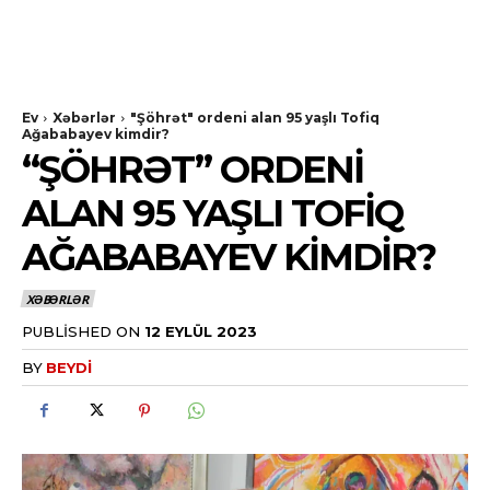
Ev
Xəbərlər
"Şöhrət" ordeni alan 95 yaşlı Tofiq
Ağababayev kimdir?
“ŞÖHRƏT” ORDENI
ALAN 95 YAŞLI TOFIQ
AĞABABAYEV KIMDIR?
XƏBƏRLƏR
PUBLISHED ON
12 EYLÜL 2023
BY
BEYDI