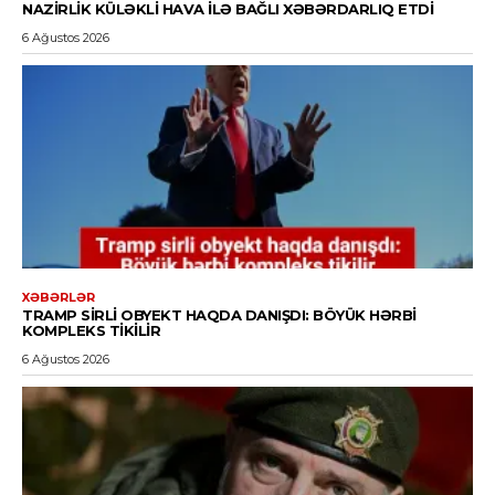
NAZIRLIK KÜLƏKLI HAVA ILƏ BAĞLI XƏBƏRDARLIQ ETDI
6 Ağustos 2026
XƏBƏRLƏR
TRAMP SIRLI OBYEKT HAQDA DANIŞDI: BÖYÜK HƏRBI
KOMPLEKS TIKILIR
6 Ağustos 2026