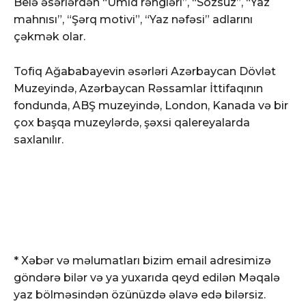
Belə əsərlərdən “Ümid rəngləri”, “Sözsüz”, “Yaz
mahnısı”, “Şərq motivi”, “Yaz nəfəsi” adlarını
çəkmək olar.
Tofiq Ağababayevin əsərləri Azərbaycan Dövlət
Muzeyində, Azərbaycan Rəssamlar İttifaqının
fondunda, ABŞ muzeyində, London, Kanada və bir
çox başqa muzeylərdə, şəxsi qalereyalarda
saxlanılır.
* Xəbər və məlumatları bizim email adresimizə
göndərə bilər və ya yuxarıda qeyd edilən Məqalə
yaz bölməsindən özünüzdə əlavə edə bilərsiz.