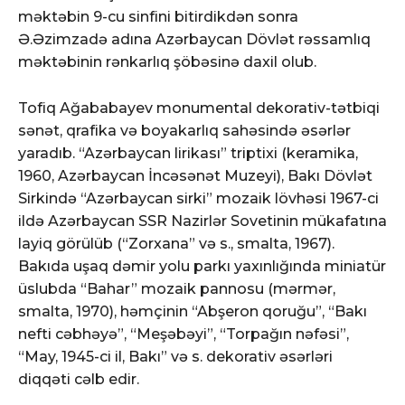
məktəbin 9-cu sinfini bitirdikdən sonra
Ə.Əzimzadə adına Azərbaycan Dövlət rəssamlıq
məktəbinin rənkarlıq şöbəsinə daxil olub.
Tofiq Ağababayev monumental dekorativ-tətbiqi
sənət, qrafika və boyakarlıq sahəsində əsərlər
yaradıb. “Azərbaycan lirikası” triptixi (keramika,
1960, Azərbaycan İncəsənət Muzeyi), Bakı Dövlət
Sirkində “Azərbaycan sirki” mozaik lövhəsi 1967-ci
ildə Azərbaycan SSR Nazirlər Sovetinin mükafatına
layiq görülüb (“Zorxana” və s., smalta, 1967).
Bakıda uşaq dəmir yolu parkı yaxınlığında miniatür
üslubda “Bahar” mozaik pannosu (mərmər,
smalta, 1970), həmçinin “Abşeron qoruğu”, “Bakı
nefti cəbhəyə”, “Meşəbəyi”, “Torpağın nəfəsi”,
“May, 1945-ci il, Bakı” və s. dekorativ əsərləri
diqqəti cəlb edir.