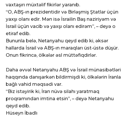
vaxtaşırı müxtəlif fikirlər yaranıb.
“O, ABŞ-ın prezidentidir və Birləşmiş Ştatlar üçün
yaxşı olanı edir. Mən isə İsrailin Baş naziriyəm və
İsrail üçün vacib və yaxşı olanı edirəm”, – deyə o
etiraf edib.
Bununla belə, Netanyahu qeyd edib ki, əksər
hallarda İsrail və ABŞ-ın maraqları üst-üstə düşür.
Onun fikrincə, ölkələr əsl müttəfiqdirlər.
Daha əvvəl Netanyahu ABŞ və İsrail münasibətləri
haqqında danışarkən bildirmişdi ki, ölkələrin İranla
bağlı vahid məqsədi var.
“Biz istəyirik ki, İran nüvə silahı yaratmaq
proqramından imtina etsin”, – deyə Netanyahu
qeyd edib.
Hüseyn İbadlı