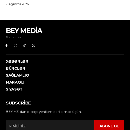
BEY MEDİA
Xəbərlər
XƏBƏRLƏR
BÜRCLƏR
SAĞLAMLIQ
MARAQLI
SIYASƏT
SUBSCRIBE
BEY.AZ-dan e-poçt yeniləmələri almaq üçün.
ABONE OL