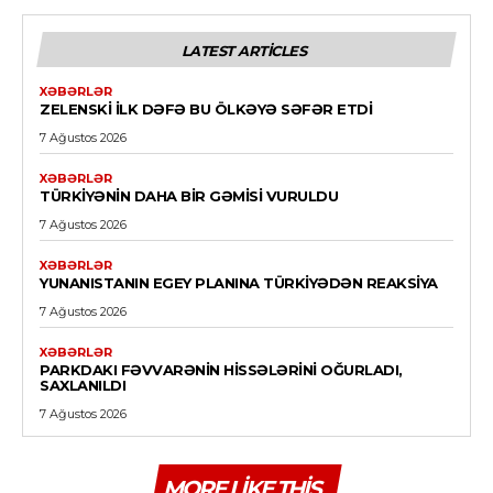
LATEST ARTICLES
XƏBƏRLƏR
ZELENSKI ILK DƏFƏ BU ÖLKƏYƏ SƏFƏR ETDI
7 Ağustos 2026
XƏBƏRLƏR
TÜRKIYƏNIN DAHA BIR GƏMISI VURULDU
7 Ağustos 2026
XƏBƏRLƏR
YUNANISTANIN EGEY PLANINA TÜRKIYƏDƏN REAKSIYA
7 Ağustos 2026
XƏBƏRLƏR
PARKDAKI FƏVVARƏNIN HISSƏLƏRINI OĞURLADI,
SAXLANILDI
7 Ağustos 2026
MORE LIKE THIS