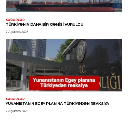
XƏBƏRLƏR
TÜRKIYƏNIN DAHA BIR GƏMISI VURULDU
7 Ağustos 2026
XƏBƏRLƏR
YUNANISTANIN EGEY PLANINA TÜRKIYƏDƏN REAKSIYA
7 Ağustos 2026