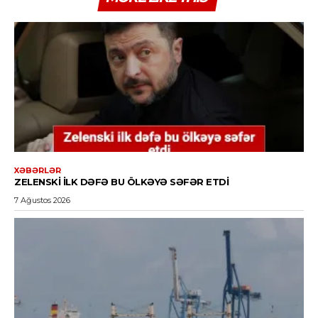
XƏBƏRLƏR
ZELENSKI ILK DƏFƏ BU ÖLKƏYƏ SƏFƏR ETDI
7 Ağustos 2026