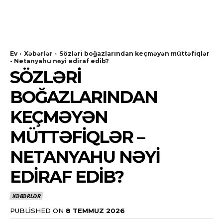
Ev
Xəbərlər
Sözləri boğazlarından keçməyən müttəfiqlər
- Netanyahu nəyi ediraf edib?
SÖZLƏRI
BOĞAZLARINDAN
KEÇMƏYƏN
MÜTTƏFIQLƏR –
NETANYAHU NƏYI
EDIRAF EDIB?
XƏBƏRLƏR
PUBLISHED ON
8 TEMMUZ 2026