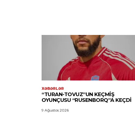
XƏBƏRLƏR
“TURAN-TOVUZ”UN KEÇMIŞ
OYUNÇUSU “RUSENBORQ”A KEÇDI
9 Ağustos 2026