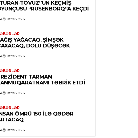
“TURAN-TOVUZ”UN KEÇMIŞ
OYUNÇUSU “RUSENBORQ”A KEÇDI
 Ağustos 2026
ƏBƏRLƏR
YAĞIŞ YAĞACAQ, ŞIMŞƏK
ÇAXACAQ, DOLU DÜŞƏCƏK
 Ağustos 2026
ƏBƏRLƏR
PREZIDENT TARMAN
ŞANMUQARATNAMI TƏBRIK ETDI
 Ağustos 2026
ƏBƏRLƏR
İNSAN ÖMRÜ 150 ILƏ QƏDƏR
ARTACAQ
 Ağustos 2026