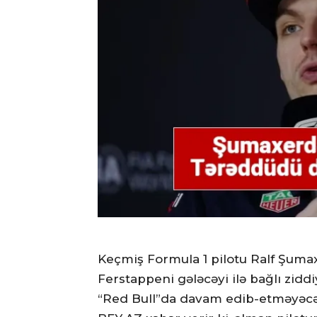
Keçmiş Formula 1 pilotu Ralf Şum
Ferstappeni gələcəyi ilə bağlı zid
“Red Bull”da davam edib-etməyəcə