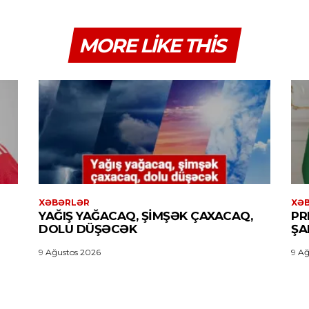
MORE LIKE THIS
XƏBƏRLƏR
XƏ
YAĞIŞ YAĞACAQ, ŞIMŞƏK ÇAXACAQ,
PR
DOLU DÜŞƏCƏK
ŞA
9 Ağustos 2026
9 Ağ