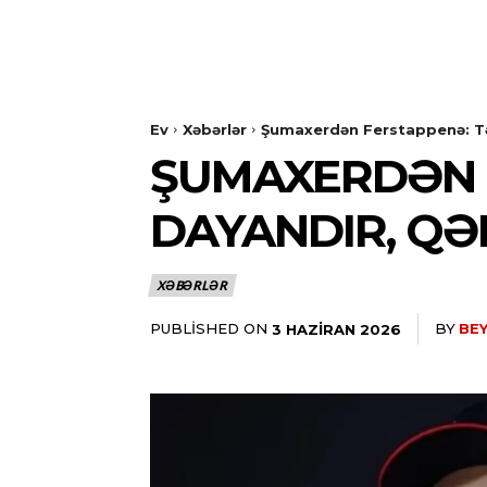
Ev
Xəbərlər
Şumaxerdən Ferstappenə: Tə
ŞUMAXERDƏN 
DAYANDIR, QƏ
XƏBƏRLƏR
PUBLISHED ON
BY
BEY
3 HAZIRAN 2026