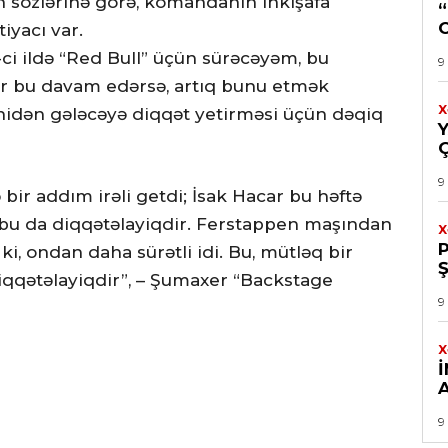
un sözlərinə görə, komandanın inkişafa
iyacı var.
-ci ildə “Red Bull” üçün sürəcəyəm, bu
9
gər bu davam edərsə, artıq bunu etmək
X
idən gələcəyə diqqət yetirməsi üçün dəqiq
9
ir addım irəli getdi; İsak Hacar bu həftə
, bu da diqqətəlayiqdir. Ferstappen maşından
X
i, ondan daha sürətli idi. Bu, mütləq bir
qqətəlayiqdir”, – Şumaxer “Backstage
9
X
9