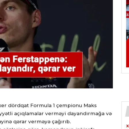
axer dördqat Formula 1 çempionu Maks
diyyətli açıqlamalar verməyi dayandırmağa və
yinə qərar verməyə çağırıb.
X