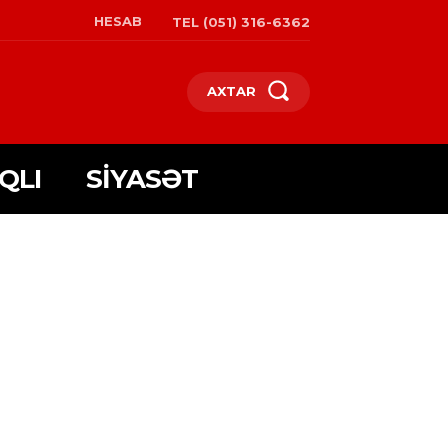
HESAB
TEL (051) 316-6362
AXTAR
QLI
SIYASƏT