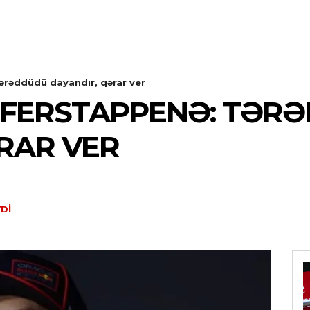
rəddüdü dayandır, qərar ver
FERSTAPPENƏ: TƏR
RAR VER
DI