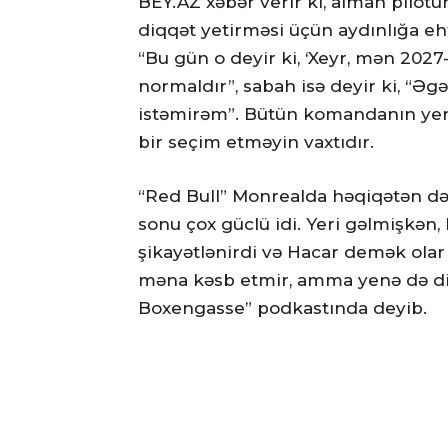
BEY.AZ xəbər verir ki, alman pilot
diqqət yetirməsi üçün aydınlığa eht
“Bu gün o deyir ki, ‘Xeyr, mən 2027
normaldır”, sabah isə deyir ki, “Ə
istəmirəm”. Bütün komandanın yen
bir seçim etməyin vaxtıdır.
“Red Bull” Monrealda həqiqətən də b
sonu çox güclü idi. Yeri gəlmişkən
şikayətlənirdi və Hacar demək olar k
məna kəsb etmir, amma yenə də di
Boxengasse” podkastında deyib.