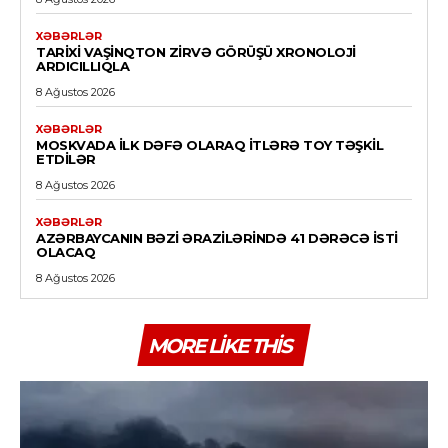
XƏBƏRLƏR
TARIXI VAŞINQTON ZIRVƏ GÖRÜŞÜ XRONOLOJI
ARDICILLIQLA
8 Ağustos 2026
XƏBƏRLƏR
MOSKVADA ILK DƏFƏ OLARAQ ITLƏRƏ TOY TƏŞKIL
ETDILƏR
8 Ağustos 2026
XƏBƏRLƏR
AZƏRBAYCANIN BƏZI ƏRAZILƏRINDƏ 41 DƏRƏCƏ ISTI
OLACAQ
8 Ağustos 2026
MORE LIKE THIS