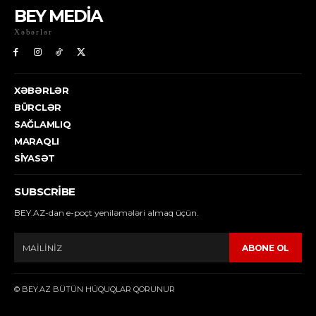
BEY MEDİA
Xəbərlər
XƏBƏRLƏR
BÜRCLƏR
SAĞLAMLIQ
MARAQLI
SIYASƏT
SUBSCRIBE
BEY.AZ-dan e-poçt yeniləmələri almaq üçün.
ABONE OL
© BEY.AZ BÜTÜN HÜQUQLAR QORUNUR