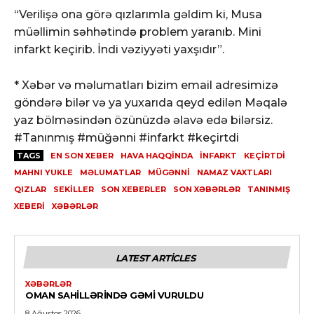
“Verilişə ona görə qızlarımla gəldim ki, Musa
müəllimin səhhətində problem yaranıb. Mini
infarkt keçirib. İndi vəziyyəti yaxşıdır”.
* Xəbər və məlumatları bizim email adresimizə
göndərə bilər və ya yuxarıda qeyd edilən Məqalə
yaz bölməsindən özünüzdə əlavə edə bilərsiz.
#Tanınmış #müğənni #infarkt #keçirtdi
TAGS
EN SON XEBER
HAVA HAQQINDA
İNFARKT
KEÇIRTDI
MAHNI YUKLE
MƏLUMATLAR
MÜGƏNNI
NAMAZ VAXTLARI
QIZLAR
SEKILLER
SON XEBERLER
SON XƏBƏRLƏR
TANINMIŞ
XEBERI
XƏBƏRLƏR
LATEST ARTICLES
XƏBƏRLƏR
OMAN SAHILLƏRINDƏ GƏMI VURULDU
8 Ağustos 2026