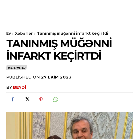
Ev
Xəbərlər
Tanınmış müğənni infarkt keçirtdi
TANINMIŞ MÜĞƏNNI
INFARKT KEÇIRTDI
XƏBƏRLƏR
PUBLISHED ON
27 EKIM 2023
BY
BEYDI