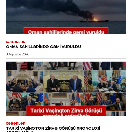
XƏBƏRLƏR
OMAN SAHILLƏRINDƏ GƏMI VURULDU
8 Ağustos 2026
XƏBƏRLƏR
TARIXI VAŞINQTON ZIRVƏ GÖRÜŞÜ XRONOLOJI