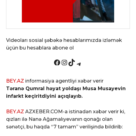
Videoları sosial şəbəkə hesablarımızda izləmək
üçün bu hesablara abone ol
Facebook
Instagram
TikTok
Telegram
BEY.AZ
informasiya agentliyi xəbər verir
Təranə Qumral həyat yoldaşı Musa Musayevin
infarkt keçiritdiyini açıqlayıb.
BEY.AZ
AZXEBER.COM-a istinadən xəbər verir ki,
qızları ilə Nanə Ağamalıyevanın qonağı olan
sənətçi, bu haqda “7 tamam” verilişində bildirib: