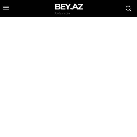
BEY.AZ
Xəbərlər