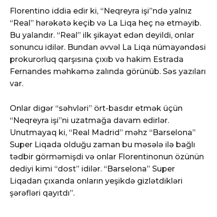
Florentino iddia edir ki, “Neqreyra işi”ndə yalnız
“Real” hərəkətə keçib və La Liqa heç nə etməyib.
Bu yalandır. “Real” ilk şikayət edən deyildi, onlar
sonuncu idilər. Bundan əvvəl La Liqa nümayəndəsi
prokurorluq qarşısına çıxıb və hakim Estrada
Fernandes məhkəmə zalında görünüb. Səs yazıları
var.
Onlar digər “səhvləri” ört-basdır etmək üçün
“Neqreyra işi”ni uzatmağa davam edirlər.
Unutmayaq ki, “Real Madrid” məhz “Barselona”
Super Liqada olduğu zaman bu məsələ ilə bağlı
tədbir görməmişdi və onlar Florentinonun özünün
dediyi kimi “dost” idilər. “Barselona” Super
Liqadan çıxanda onların yeşikdə gizlətdikləri
şərəfləri qayıtdı”.