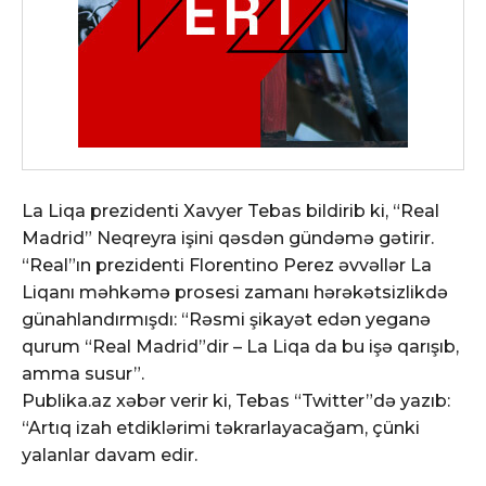
La Liqa prezidenti Xavyer Tebas bildirib ki, “Real
Madrid” Neqreyra işini qəsdən gündəmə gətirir.
“Real”ın prezidenti Florentino Perez əvvəllər La
Liqanı məhkəmə prosesi zamanı hərəkətsizlikdə
günahlandırmışdı: “Rəsmi şikayət edən yeganə
qurum “Real Madrid”dir – La Liqa da bu işə qarışıb,
amma susur”.
Publika.az xəbər verir ki, Tebas “Twitter”də yazıb:
“Artıq izah etdiklərimi təkrarlayacağam, çünki
yalanlar davam edir.