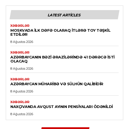
LATEST ARTICLES
XƏBƏRLƏR
MOSKVADA ILK DƏFƏ OLARAQ ITLƏRƏ TOY TƏŞKIL
ETDILƏR
8 Ağustos 2026
XƏBƏRLƏR
AZƏRBAYCANIN BƏZI ƏRAZILƏRINDƏ 41 DƏRƏCƏ ISTI
OLACAQ
8 Ağustos 2026
XƏBƏRLƏR
AZƏRBAYCAN MÜHARIBƏ VƏ SÜLHÜN QALIBIDIR
8 Ağustos 2026
XƏBƏRLƏR
NAXÇIVANDA AVQUST AYININ PENSIYALARI ÖDƏNILDI
8 Ağustos 2026