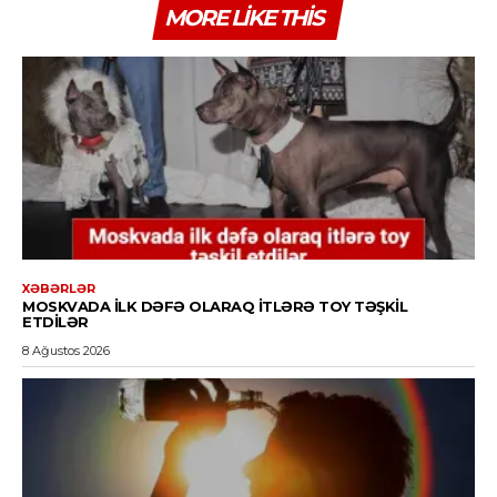
MORE LIKE THIS
XƏBƏRLƏR
MOSKVADA ILK DƏFƏ OLARAQ ITLƏRƏ TOY TƏŞKIL
ETDILƏR
8 Ağustos 2026