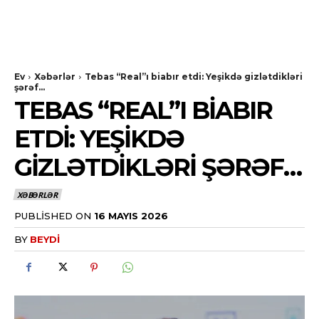
Ev
Xəbərlər
Tebas “Real”ı biabır etdi: Yeşikdə gizlətdikləri
şərəf…
TEBAS “REAL”I BIABIR
ETDI: YEŞIKDƏ
GIZLƏTDIKLƏRI ŞƏRƏF…
XƏBƏRLƏR
PUBLISHED ON
16 MAYIS 2026
BY
BEYDI