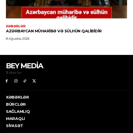
BEY MEDİA
Xəbərlər
XƏBƏRLƏR
BÜRCLƏR
SAĞLAMLIQ
MARAQLI
SIYASƏT