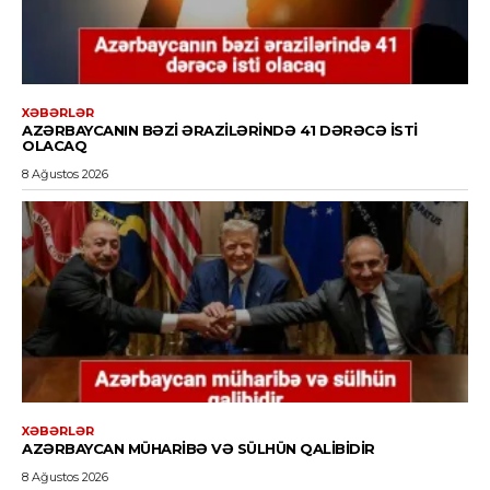
XƏBƏRLƏR
AZƏRBAYCANIN BƏZI ƏRAZILƏRINDƏ 41 DƏRƏCƏ ISTI
OLACAQ
8 Ağustos 2026
XƏBƏRLƏR
AZƏRBAYCAN MÜHARIBƏ VƏ SÜLHÜN QALIBIDIR
8 Ağustos 2026