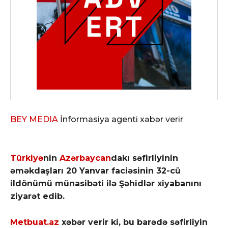
BEY MEDIA
İnformasiya agenti xəbər verir
Türkiyə
nin
Azərbaycan
dakı səfirliyinin
əməkdaşları 20 Yanvar faciəsinin 32-cü
ildönümü münasibəti ilə Şəhidlər xiyabanını
ziyarət edib.
Metbuat.az
xəbər verir ki, bu barədə səfirliyin