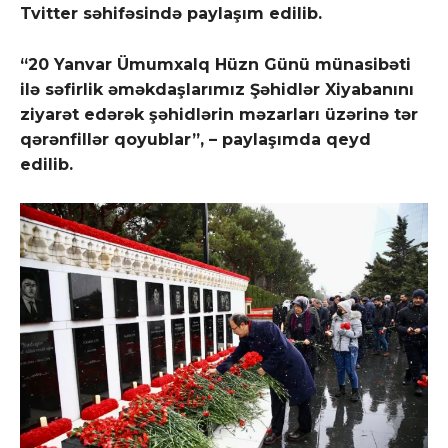
Tvitter səhifəsində paylaşım edilib.
“20 Yanvar Ümumxalq Hüzn Günü münasibəti
ilə səfirlik əməkdaşlarımız Şəhidlər Xiyabanını
ziyarət edərək şəhidlərin məzarları üzərinə tər
qərənfillər qoyublar”, – paylaşımda qeyd
edilib.