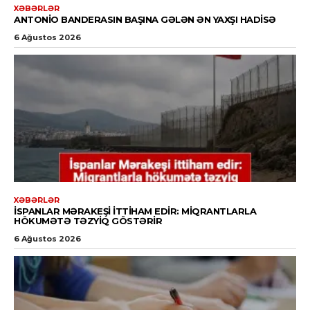
XƏBƏRLƏR
ANTONIO BANDERASIN BAŞINA GƏLƏN ƏN YAXŞI HADISƏ
6 Ağustos 2026
XƏBƏRLƏR
İSPANLAR MƏRAKEŞI ITTIHAM EDIR: MIQRANTLARLA
HÖKUMƏTƏ TƏZYIQ GÖSTƏRIR
6 Ağustos 2026