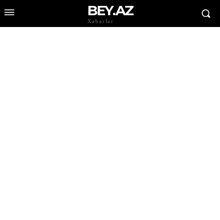
BEY.AZ
Xəbərlər