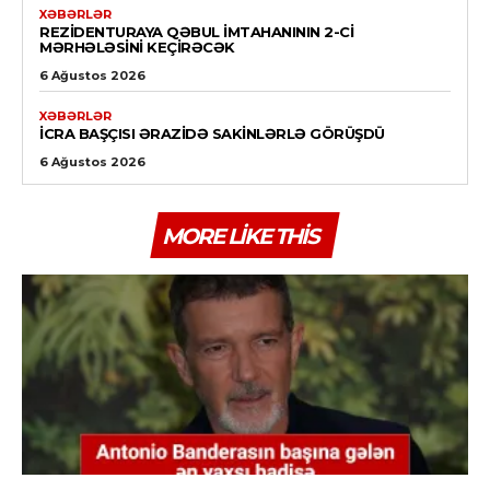
XƏBƏRLƏR
REZIDENTURAYA QƏBUL IMTAHANININ 2-CI
MƏRHƏLƏSINI KEÇIRƏCƏK
6 Ağustos 2026
XƏBƏRLƏR
İCRA BAŞÇISI ƏRAZIDƏ SAKINLƏRLƏ GÖRÜŞDÜ
6 Ağustos 2026
MORE LIKE THIS