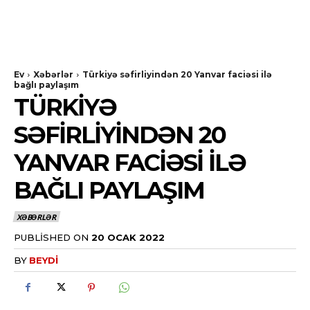
Ev
Xəbərlər
Türkiyə səfirliyindən 20 Yanvar faciəsi ilə
bağlı paylaşım
TÜRKIYƏ
SƏFIRLIYINDƏN 20
YANVAR FACIƏSI ILƏ
BAĞLI PAYLAŞIM
XƏBƏRLƏR
PUBLISHED ON
20 OCAK 2022
BY
BEYDI