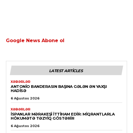
Google News Abone ol
LATEST ARTICLES
XƏBƏRLƏR
ANTONIO BANDERASIN BAŞINA GƏLƏN ƏN YAXŞI
HADISƏ
6 Ağustos 2026
XƏBƏRLƏR
İSPANLAR MƏRAKEŞI ITTIHAM EDIR: MIQRANTLARLA
HÖKUMƏTƏ TƏZYIQ GÖSTƏRIR
6 Ağustos 2026