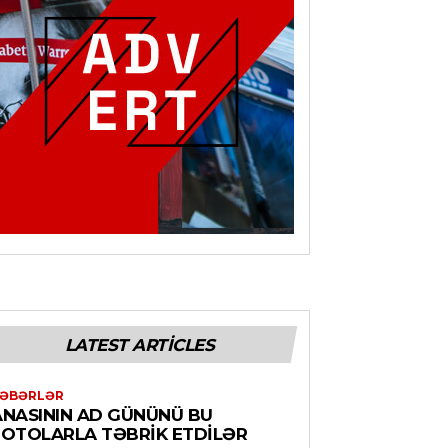
LATEST ARTICLES
ƏBƏRLƏR
ANASININ AD GÜNÜNÜ BU
FOTOLARLA TƏBRIK ETDILƏR