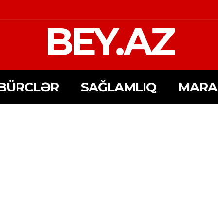
BEY.AZ
BÜRCLƏR
SAĞLAMLIQ
MARA