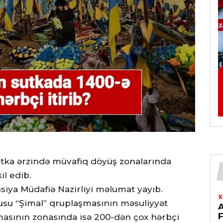
utka ərzində müvafiq döyüş zonalarında
il edib.
siya Müdafiə Nazirliyi məlumat yayıb.
X
su “Şimal” qruplaşmasının məsuliyyət
masının zonasında isə 200-dən çox hərbçi