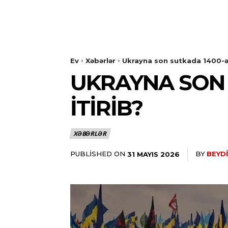
Ev
Xəbərlər
Ukrayna son sutkada 1400-ə y
UKRAYNA SON 
ITIRIB?
XƏBƏRLƏR
PUBLISHED ON
BY
BEYDI
31 MAYIS 2026