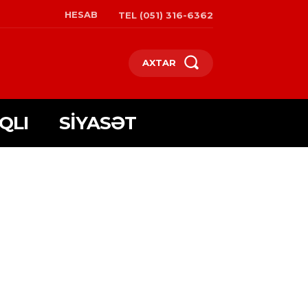
HESAB
TEL (051) 316-6362
AXTAR
QLI
SIYASƏT