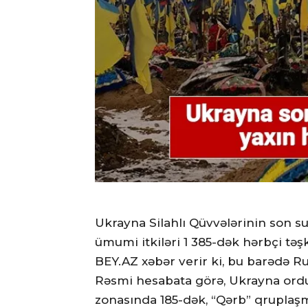
Ukrayna Silahlı Qüvvələrinin son s
ümumi itkiləri 1 385-dək hərbçi təşk
BEY.AZ xəbər verir ki, bu barədə Ru
Rəsmi hesabata görə, Ukrayna ordu
zonasında 185-dək, “Qərb” qruplaş