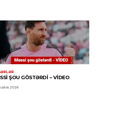
BƏRLƏR
SSI ŞOU GÖSTƏRDI – VİDEO
ustos 2026