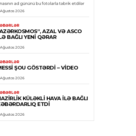
nasının ad gününü bu fotolarla təbrik etdilər
 Ağustos 2026
ƏBƏRLƏR
“AZƏRKOSMOS”, AZAL VƏ ASCO
LƏ BAĞLI YENI QƏRAR
 Ağustos 2026
ƏBƏRLƏR
MESSI ŞOU GÖSTƏRDI – VİDEO
 Ağustos 2026
ƏBƏRLƏR
AZIRLIK KÜLƏKLI HAVA ILƏ BAĞLI
XƏBƏRDARLIQ ETDI
 Ağustos 2026