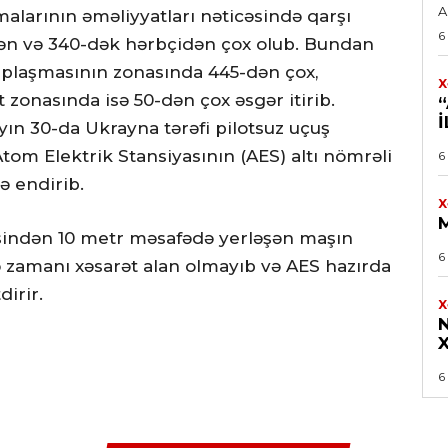
A
malarının əməliyyatları nəticəsində qarşı
6
5-dən və 340-dək hərbçidən çox olub. Bundan
uplaşmasının zonasında 445-dən çox,
X
zonasında isə 50-dən çox əsgər itirib.
I
yın 30-da Ukrayna tərəfi pilotsuz uçuş
Atom Elektrik Stansiyasının (AES) altı nömrəli
6
ə endirib.
X
indən 10 metr məsafədə yerləşən maşın
6
sə zamanı xəsarət alan olmayıb və AES hazırda
dirir.
X
N
6