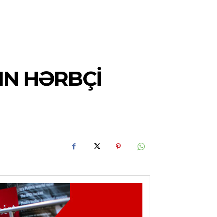
IN HƏRBÇI