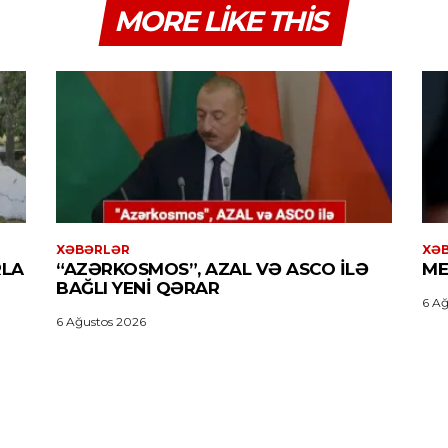
MORE LIKE THIS
XƏBƏRLƏR
XƏ
RLA
“AZƏRKOSMOS”, AZAL VƏ ASCO ILƏ
ME
BAĞLI YENI QƏRAR
6 Ağ
6 Ağustos 2026