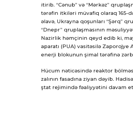
itirib. “Cənub” və “Mərkəz” qruplaş
tərəfin itkiləri müvafiq olaraq 16
əlavə, Ukrayna qoşunları “Şərq” qr
“Dnepr” qruplaşmasının məsuliyyət 
Nazirlik həmçinin qeyd edib ki, ma
aparatı (PUA) vasitəsilə Zaporojye 
enerji blokunun şimal tərəfinə zərb
Hücum nəticəsində reaktor bölməs
zalının fasadına ziyan dəyib. Hadi
ştat rejimində fəaliyyətini davam et