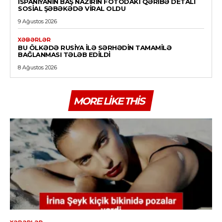
İSPANIYANIN BAŞ NAZIRIN FOTODAKI QƏRIBƏ DETALI
SOSIAL ŞƏBƏKƏDƏ VIRAL OLDU
9 Ağustos 2026
XƏBƏRLƏR
BU ÖLKƏDƏ RUSIYA ILƏ SƏRHƏDIN TAMAMILƏ
BAĞLANMASI TƏLƏB EDILDI
8 Ağustos 2026
MORE LIKE THIS