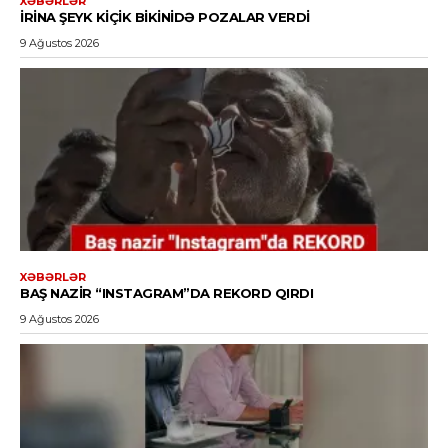
XƏBƏRLƏR
İRINA ŞEYK KIÇIK BIKINIDƏ POZALAR VERDI
9 Ağustos 2026
XƏBƏRLƏR
BAŞ NAZIR “INSTAGRAM”DA REKORD QIRDI
9 Ağustos 2026