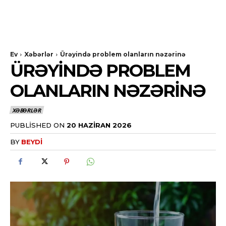
Ev
Xəbərlər
Ürəyində problem olanların nəzərinə
ÜRƏYINDƏ PROBLEM
OLANLARIN NƏZƏRINƏ
XƏBƏRLƏR
PUBLISHED ON
20 HAZIRAN 2026
BY
BEYDI