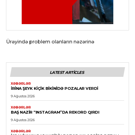
Ürəyində problem olanların nəzərinə
LATEST ARTICLES
XƏBƏRLƏR
İRINA ŞEYK KIÇIK BIKINIDƏ POZALAR VERDI
9 Ağustos 2026
XƏBƏRLƏR
BAŞ NAZIR “INSTAGRAM”DA REKORD QIRDI
9 Ağustos 2026
XƏBƏRLƏR