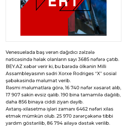
Venesuelada baş verən dağıdıcı zəlzələ
nəticəsində həlak olanların sayı 3685 nəfərə çatıb.
BEY.AZ xəbər verir ki, bu barədə ölkənin Milli
Assambleyasının sədri Xorxe Rodriges “X” sosial
şəbəkəsində məlumat verib.
Rəsmi məlumatlara görə, 16 740 nəfər xəsarət alıb,
17 907 sakin evsiz qalıb. 190 bina tamamilə dağılıb,
daha 856 binaya ciddi ziyan dəyib.
Axtarış-xilasetmə işləri zamanı 6462 nəfəri xilas
etmək mümkün olub. 25 970 zərərçəkənə tibbi
yardım göstərilib, 86 794 ailəyə dəstək verilib.