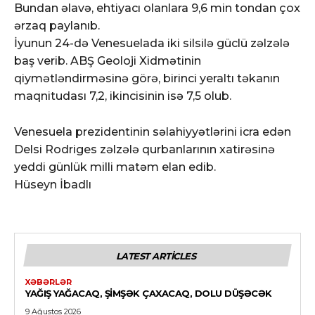
Bundan əlavə, ehtiyacı olanlara 9,6 min tondan çox
ərzaq paylanıb.
İyunun 24-də Venesuelada iki silsilə güclü zəlzələ
baş verib. ABŞ Geoloji Xidmətinin
qiymətləndirməsinə görə, birinci yeraltı təkanın
maqnitudası 7,2, ikincisinin isə 7,5 olub.
Venesuela prezidentinin səlahiyyətlərini icra edən
Delsi Rodriges zəlzələ qurbanlarının xatirəsinə
yeddi günlük milli matəm elan edib.
Hüseyn İbadlı
LATEST ARTICLES
XƏBƏRLƏR
YAĞIŞ YAĞACAQ, ŞIMŞƏK ÇAXACAQ, DOLU DÜŞƏCƏK
9 Ağustos 2026