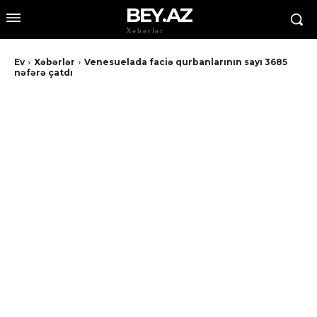
BEY.AZ
Xəbərlər
Ev
Xəbərlər
Venesuelada faciə qurbanlarının sayı 3685
nəfərə çatdı