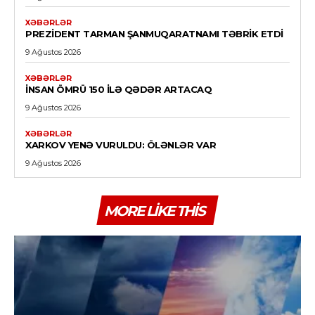
XƏBƏRLƏR
PREZIDENT TARMAN ŞANMUQARATNAMI TƏBRIK ETDI
9 Ağustos 2026
XƏBƏRLƏR
İNSAN ÖMRÜ 150 ILƏ QƏDƏR ARTACAQ
9 Ağustos 2026
XƏBƏRLƏR
XARKOV YENƏ VURULDU: ÖLƏNLƏR VAR
9 Ağustos 2026
MORE LIKE THIS