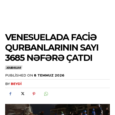
VENESUELADA FACIƏ
QURBANLARININ SAYI
3685 NƏFƏRƏ ÇATDI
XƏBƏRLƏR
PUBLISHED ON
8 TEMMUZ 2026
BY
BEYDI