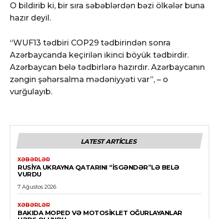
O bildirib ki, bir sıra səbəblərdən bəzi ölkələr buna
hazır deyil.
“WUF13 tədbiri COP29 tədbirindən sonra
Azərbaycanda keçirilən ikinci böyük tədbirdir.
Azərbaycan belə tədbirlərə hazırdır. Azərbaycanın
zəngin şəhərsalma mədəniyyəti var”, – o
vurğulayıb.
LATEST ARTICLES
XƏBƏRLƏR
RUSIYA UKRAYNA QATARINI “İSGƏNDƏR”LƏ BELƏ
VURDU
7 Ağustos 2026
XƏBƏRLƏR
BAKIDA MOPED VƏ MOTOSIKLET OĞURLAYANLAR