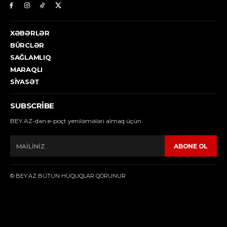
XƏBƏRLƏR
BÜRCLƏR
SAĞLAMLIQ
MARAQLI
SIYASƏT
SUBSCRIBE
BEY.AZ-dan e-poçt yeniləmələri almaq üçün.
ABONE OL
© BEY.AZ BÜTÜN HÜQUQLAR QORUNUR