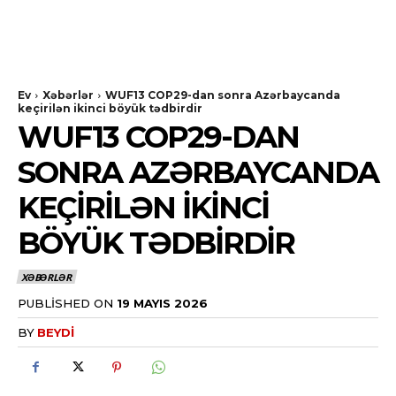
Ev
Xəbərlər
WUF13 COP29-dan sonra Azərbaycanda
keçirilən ikinci böyük tədbirdir
WUF13 COP29-DAN
SONRA AZƏRBAYCANDA
KEÇIRILƏN IKINCI
BÖYÜK TƏDBIRDIR
XƏBƏRLƏR
PUBLISHED ON
19 MAYIS 2026
BY
BEYDI