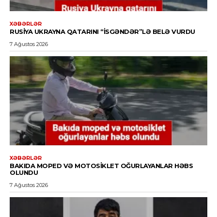
XƏBƏRLƏR
RUSIYA UKRAYNA QATARINI “İSGƏNDƏR”LƏ BELƏ VURDU
7 Ağustos 2026
XƏBƏRLƏR
BAKIDA MOPED VƏ MOTOSIKLET OĞURLAYANLAR HƏBS
OLUNDU
7 Ağustos 2026