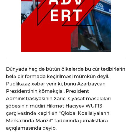
Dünyada heç də bütün ölkələrdə bu cür tədbirlərin
belə bir formada keçirilməsi mümkün deyil.
Publika.az xəbər verir ki, bunu Azərbaycan
Prezidentinin köməkçisi, Prezident
Administrasiyasının Xarici siyasət məsələləri
şöbəsinin müdiri Hikmət Hacıyev WUF13
çərçivəsində keçirilən “Qlobal Koalisiyaların
Mərkəzində Mənzil” tədbirində jurnalistlərə
açıqlamasında deyib.