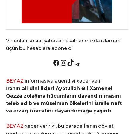
Videoları sosial şəbəkə hesablarımızda izləmək
üçün bu hesablara abone ol
Facebook
Instagram
TikTok
Telegram
BEY.AZ
informasiya agentliyi xəbər verir
İranın ali dini lideri Ayətullah Əli Xamenei
Qəzza zolağına hücumların dayandırılmasını
tələb edib və müsəlman ölkələrini İsrailə neft
və ərzaq ixracatını dayandırmağa çağırıb.
BEY.AZ
xəbər verir ki, bu barədə İranın dövlət
mediasının məlumatında qeyd edilib. Xamenei