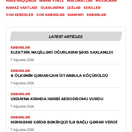
HAVA HAQQINDA
MAHNI YUKLE
MƏLUMATLAR
MÜSƏLMAN
NAMAZ VAXTLARI
ÖLKƏLƏRINƏ
QIZLAR
SEKILLER
SON XEBERLER
SON XƏBƏRLƏR
XAMENEI
XƏBƏRLƏR
LATEST ARTICLES
XƏBƏRLƏR
ELEKTRIK NAQILLƏRI OĞURLAYAN ŞƏXS SAXLANILDI
7 Ağustos 2026
XƏBƏRLƏR
6 ÖLKƏNIN QƏRARGAHI İSTANBULA KÖÇÜRÜLDÜ
7 Ağustos 2026
XƏBƏRLƏR
UKRAYNA KRIMDA HƏRBI AERODROMU VURDU
7 Ağustos 2026
XƏBƏRLƏR
MƏHKƏMƏ SƏIDƏ BƏKIRQIZI ILƏ BAĞLI QƏRAR VERDI
7 Ağustos 2026