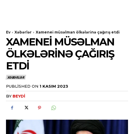
Ev
Xəbərlər
Xamenei müsəlman ölkələrinə çağırış etdi
XAMENEI MÜSƏLMAN
ÖLKƏLƏRINƏ ÇAĞIRIŞ
ETDI
XƏBƏRLƏR
PUBLISHED ON
1 KASIM 2023
BY
BEYDI