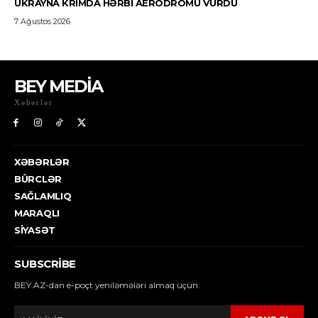
BEY MEDİA
Xəbərlər
XƏBƏRLƏR
BÜRCLƏR
SAĞLAMLIQ
MARAQLI
SIYASƏT
SUBSCRIBE
BEY.AZ-dan e-poçt yeniləmələri almaq üçün.