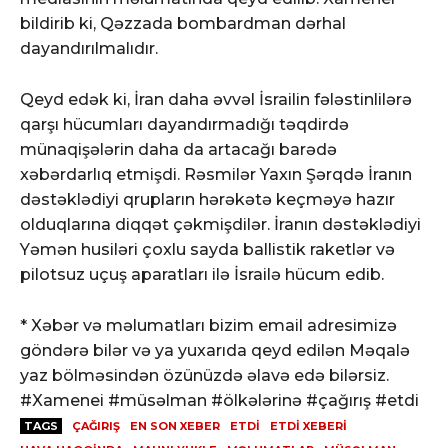
bildirib ki, Qəzzada bombardman dərhal
dayandırılmalıdır.
Qeyd edək ki, İran daha əvvəl İsrailin fələstinlilərə
qarşı hücumları dayandırmadığı təqdirdə
münaqişələrin daha da artacağı barədə
xəbərdarlıq etmişdi. Rəsmilər Yaxın Şərqdə İranın
dəstəklədiyi qrupların hərəkətə keçməyə hazır
olduqlarına diqqət çəkmişdilər. İranın dəstəklədiyi
Yəmən husiləri çoxlu sayda ballistik raketlər və
pilotsuz uçuş aparatları ilə İsrailə hücum edib.
* Xəbər və məlumatları bizim email adresimizə
göndərə bilər və ya yuxarıda qeyd edilən Məqalə
yaz bölməsindən özünüzdə əlavə edə bilərsiz.
#Xamenei #müsəlman #ölkələrinə #çağırış #etdi
TAGS
ÇAĞIRIŞ
EN SON XEBER
ETDI
ETDİ XEBERI