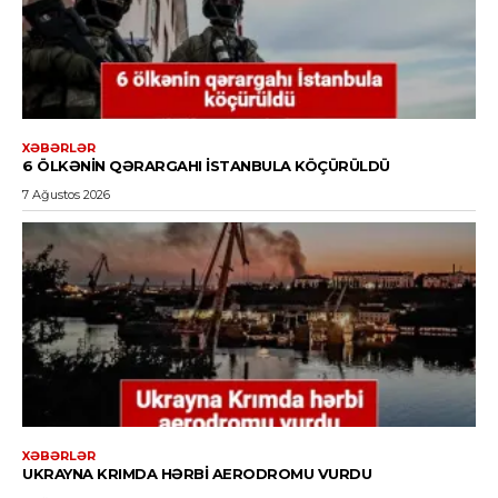
XƏBƏRLƏR
6 ÖLKƏNIN QƏRARGAHI İSTANBULA KÖÇÜRÜLDÜ
7 Ağustos 2026
XƏBƏRLƏR
UKRAYNA KRIMDA HƏRBI AERODROMU VURDU