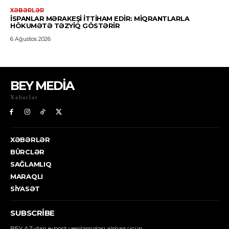
BEY MEDİA
Xəbərlər
XƏBƏRLƏR
BÜRCLƏR
SAĞLAMLIQ
MARAQLI
SIYASƏT
SUBSCRIBE
BEY.AZ-dan e-poçt yeniləmələri almaq üçün.