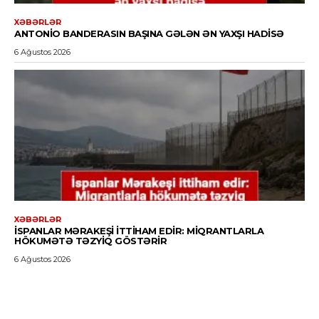
XƏBƏRLƏR
ANTONIO BANDERASIN BAŞINA GƏLƏN ƏN YAXŞI HADISƏ
6 Ağustos 2026
XƏBƏRLƏR
İSPANLAR MƏRAKEŞI ITTIHAM EDIR: MIQRANTLARLA
HÖKUMƏTƏ TƏZYIQ GÖSTƏRIR
6 Ağustos 2026