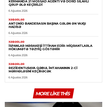
KERMANDA 21 MOSSAD AGENTI VƏ DÖRD SILAHLI
QRUP ƏLƏ KEÇIRILDI
6 Ağustos 2026
XƏBƏRLƏR
ANTONIO BANDERASIN BAŞINA GƏLƏN ƏN YAXŞI
HADISƏ
6 Ağustos 2026
XƏBƏRLƏR
İSPANLAR MƏRAKEŞI ITTIHAM EDIR: MIQRANTLARLA
HÖKUMƏTƏ TƏZYIQ GÖSTƏRIR
6 Ağustos 2026
XƏBƏRLƏR
REZIDENTURAYA QƏBUL IMTAHANININ 2-CI
MƏRHƏLƏSINI KEÇIRƏCƏK
6 Ağustos 2026
MORE LIKE THIS