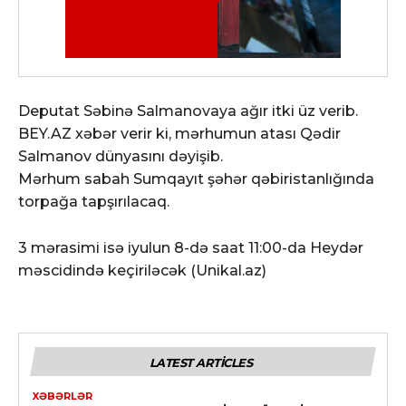
Deputat Səbinə Salmanovaya ağır itki üz verib.
BEY.AZ xəbər verir ki, mərhumun atası Qədir
Salmanov dünyasını dəyişib.
Mərhum sabah Sumqayıt şəhər qəbiristanlığında
torpağa tapşırılacaq.
3 mərasimi isə iyulun 8-də saat 11:00-da Heydər
məscidində keçiriləcək (Unikal.az)
LATEST ARTICLES
XƏBƏRLƏR