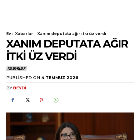
Ev
Xəbərlər
Xanım deputata ağır itki üz verdi
XANIM DEPUTATA AĞIR
ITKI ÜZ VERDI
XƏBƏRLƏR
PUBLISHED ON
4 TEMMUZ 2026
BY
BEYDI