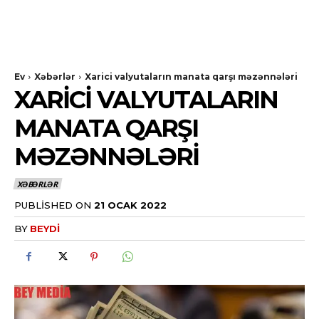
Ev
Xəbərlər
Xarici valyutaların manata qarşı məzənnələri
XARICI VALYUTALARIN
MANATA QARŞI
MƏZƏNNƏLƏRI
XƏBƏRLƏR
PUBLISHED ON
21 OCAK 2022
BY
BEYDI