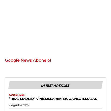
Google News Abone ol
LATEST ARTICLES
XƏBƏRLƏR
“REAL MADRID” VINISIUSLA YENI MÜQAVILƏ IMZALADI
7 Ağustos 2026