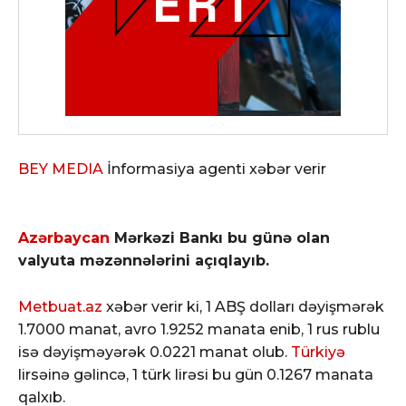
BEY MEDIA
İnformasiya agenti xəbər verir
Azərbaycan
Mərkəzi Bankı bu günə olan
valyuta məzənnələrini açıqlayıb.
Metbuat.az
xəbər verir ki, 1 ABŞ dolları dəyişmərək
1.7000 manat, avro 1.9252 manata enib, 1 rus rublu
isə dəyişməyərək 0.0221 manat olub.
Türkiyə
lirsəinə gəlincə, 1 türk lirəsi bu gün 0.1267
manata
qalxıb.