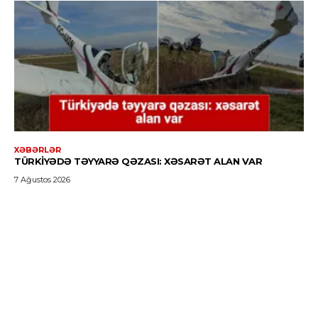
XƏBƏRLƏR
TÜRKIYƏDƏ TƏYYARƏ QƏZASI: XƏSARƏT ALAN VAR
7 Ağustos 2026