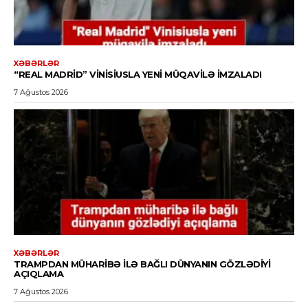
XƏBƏRLƏR
“REAL MADRID” VINISIUSLA YENI MÜQAVILƏ IMZALADI
7 Ağustos 2026
XƏBƏRLƏR
TRAMPDAN MÜHARIBƏ ILƏ BAĞLI DÜNYANIN GÖZLƏDIYI
AÇIQLAMA
7 Ağustos 2026