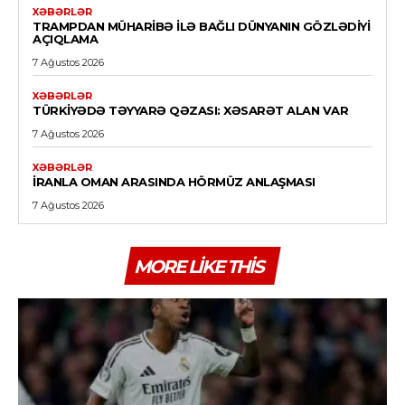
XƏBƏRLƏR
TRAMPDAN MÜHARIBƏ ILƏ BAĞLI DÜNYANIN GÖZLƏDIYI
AÇIQLAMA
7 Ağustos 2026
XƏBƏRLƏR
TÜRKIYƏDƏ TƏYYARƏ QƏZASI: XƏSARƏT ALAN VAR
7 Ağustos 2026
XƏBƏRLƏR
İRANLA OMAN ARASINDA HÖRMÜZ ANLAŞMASI
7 Ağustos 2026
MORE LIKE THIS